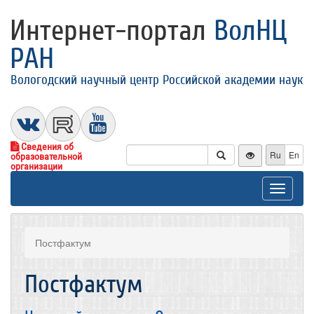
Интернет-портал
ВолНЦ
РАН
Вологодский научный центр Российской академии наук
Сведения об
Ru
En
образовательной
организации
Toggle
navigat
Постфактум
Постфактум