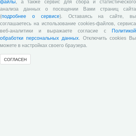
Директор ВолНЦ РАН д.э.н. Шабунова А.А., зам.
файлы
, а также сервис для сбора и статистического
директора к.э.н. Калачикова О.Н. и старший научный
анализа данных о посещении Вами страниц сайта
сотрудник к.э.н. Груздева М.А. получили официальные
(
подробнее о сервисе
). Оставаясь на сайте, в
свидетельства эксперта по независимой оценке
соглашаетесь на использование cookies-файлов, сервиса
квалификаций с правом принимать участие в работе
экспертной комиссии по независимой оценке
веб-аналитики и выражаете согласие с
Политикой
квалификаций в форме профессионального экзамена
обработки персональных данных
. Отключить cookies В
при подтверждении соответствия квалификации
можете в настройках своего браузера.
соискателя положениям профессионального
стандарта «Демограф»
СОГЛАСЕН
«
4
5
6
7
8
9
10
11
12
13
»
« Вернуться назад