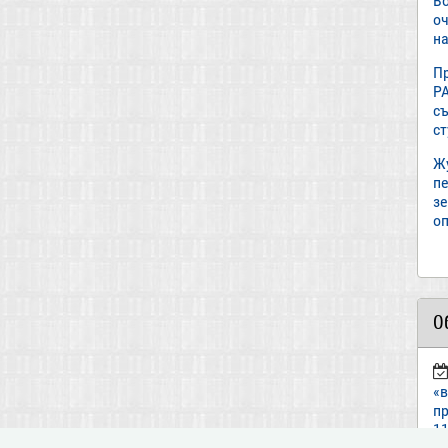
В
о
на
П
Р
с
с
Ж
пе
з
оп
О
«
пр
11