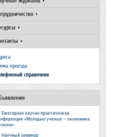
аучные журналы
отрудничество
есурсы
онтакты
дреса
хема проезда
елефонный справочник
бъявления
Ежегодная научно-практическая
онференция «Молодые ученые – экономике
егиона»
​Научный семинар