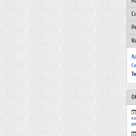
Н
С
Р
К
А
С
Т
О
к
р