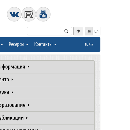
Ru
En
Ресурсы
Контакты
Войти
нформация
ентр
аука
бразование
убликации