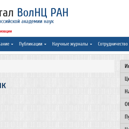
ртал
ВолНЦ РАН
оссийской академии наук
низации
вание
Публикации
Научные журналы
Сотрудничество
И
Ц
ик
Н
О
П