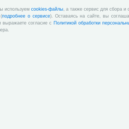
мы используем
cookies-файлы
, а также сервис для сбора и
ст
«И
(
подробнее о сервисе
). Оставаясь на сайте, вы соглаша
и выражаете согласие с
Политикой обработки персональн
ера.
п
в
по
«
он
й академии наук
Attribution-NonCommercial-NoDerivatives 4.0 International License