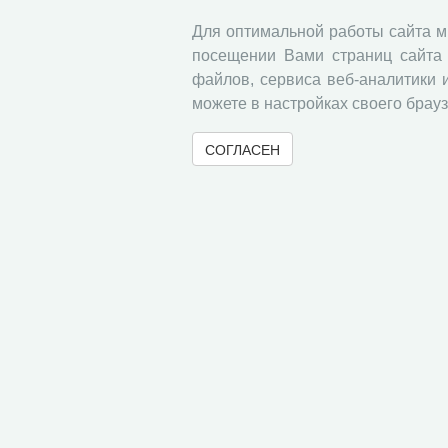
Для оптимальной работы сайта 
посещении Вами страниц сайта 
файлов, сервиса веб-аналитики 
можете в настройках своего брауз
СОГЛАСЕН
© 2000-2026 Вологодский научный центр Российско
Контент доступен под лицензией
Creative Commons 