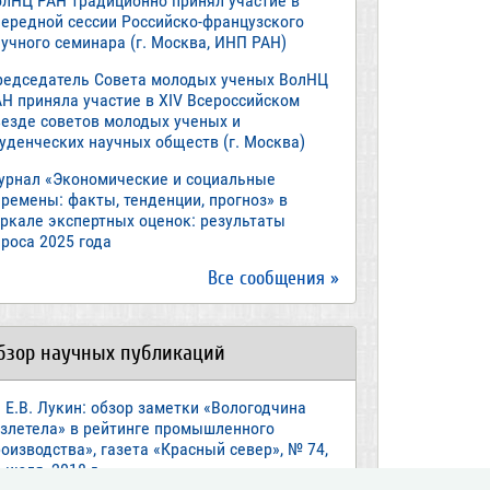
олНЦ РАН традиционно принял участие в
чередной сессии Российско-французского
учного семинара (г. Москва, ИНП РАН)
редседатель Совета молодых ученых ВолНЦ
АН приняла участие в XIV Всероссийском
ъезде советов молодых ученых и
туденческих научных обществ (г. Москва)
урнал «Экономические и социальные
ремены: факты, тенденции, прогноз» в
еркале экспертных оценок: результаты
роса 2025 года
Все сообщения »
бзор научных публикаций
Е.В. Лукин: обзор заметки «Вологодчина
взлетела» в рейтинге промышленного
оизводства», газета «Красный север», № 74,
 июля, 2018 г.