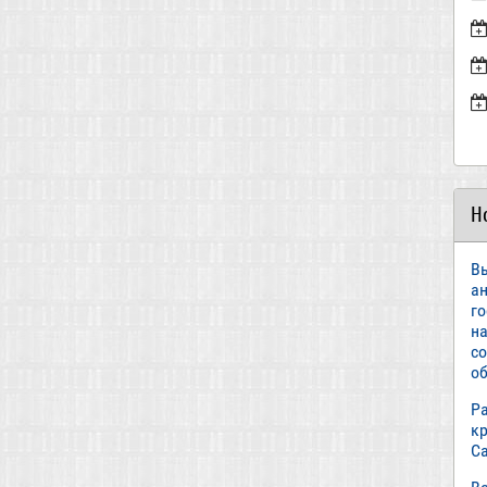
Н
В
а
г
н
с
об
Р
к
С