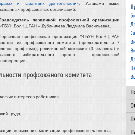
правах и гарантиях деятельности»
, Уставами выше
П
названных профсоюзных организаций.
Б
Председатель первичной профсоюзной организации
Д
ФГБУН ВолНЦ РАН – Дубиничева Людмила Васильевна.
С
Первичная профсоюзная организация ФГБУН ВолНЦ РАН
В
состоит из профсоюзного комитета (председатель и 7
членов профкома), ревизионной комиссии (3 человека) и
В
высшего избирательного органа – профсоюзной
Д
конференции.
Ц
льности профсоюзного комитета
В
Н
ческих интересов работников;
О
вий труда;
П
зации, повышению мотивации профсоюзного членства,
Н