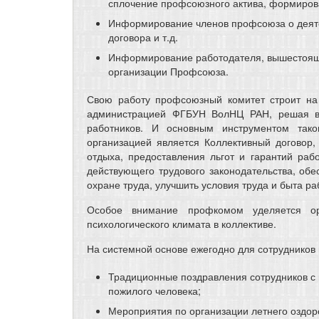
сплочение профсоюзного актива, формиров
Информирование членов профсоюза о деяте
договора и т.д.
Информирование работодателя, вышестоящ
организации Профсоюза.
Свою работу профсоюзный комитет строит на 
администрацией ФГБУН ВолНЦ РАН, решая все
работников. И основным инструментом так
организацией является Коллективный договор,
отдыха, предоставления льгот и гарантий раб
действующего трудового законодательства, об
охране труда, улучшить условия труда и быта р
Особое внимание профкомом уделяется ор
психологического климата в коллективе.
На системной основе ежегодно для сотрудников 
Традиционные поздравления сотрудников с 
пожилого человека;
Мероприятия по организации летнего оздор