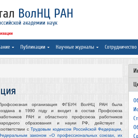
ртал
ВолНЦ РАН
оссийской академии наук
низации
вание
Публикации
Научные журналы
Сотрудничество
И
Ц
ация
О
Профсоюзная организация ФГБУН ВолНЦ РАН была
И
создана в 1990 году и входит в состав Профсоюза
работников РАН и областного профсоюза работников
С
народного образования и науки РФ, действует в
О
соответствии с
Трудовым кодексом Российской Федерации
,
Федеральным законом «О профессиональных союзах, их
С