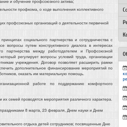
ание и обучение профсоюзного актива;
льности профкома, о ходе выполнения коллективного
С
Р
их профсоюзных организаций о деятельности первичной
К
принципах социального партнерства и сотрудничества с
 вопросы путем конструктивного диалога в интересах
ого партнерства между работодателем и Профсоюзной
О
 который регулирует вопросы условий труда, организации
отникам учреждения. Договор позволяет расширить рамки
еспечить дополнительное финансирование мероприятий по
аботников, оказать им материальную помощь.
к
р
ганизационной работе по поддержанию комфортного
и их семей проводятся мероприятия различного характера.
праздниками 8 марта, 23 февраля, Днем науки и Днем
овительного отдыха детей сотрудников; посвященные Дню