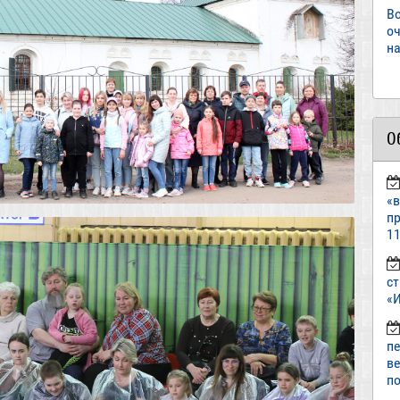
В
о
на
О
«
пр
11
ст
«И
п
в
по