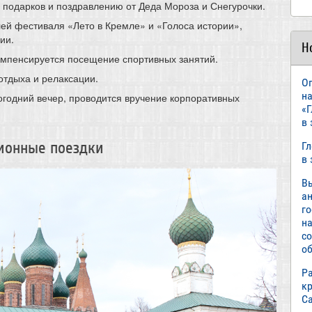
 подарков и поздравлению от Деда Мороза и Снегурочки.
ей фестиваля «Лето в Кремле» и «Голоса истории»,
ии.
Н
мпенсируется посещение спортивных занятий.
отдыха и релаксации.
О
н
огодний вечер, проводится вручение корпоративных
«
в
ионные поездки
Г
в
В
а
г
н
с
об
Р
к
С