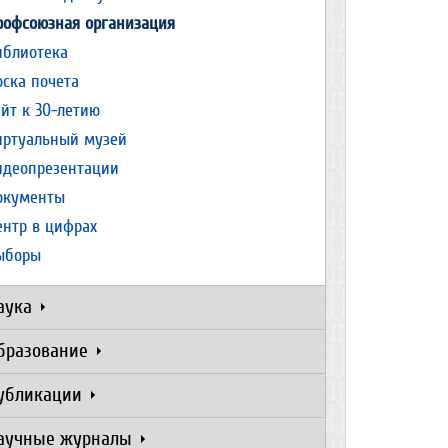
рофсоюзная организация
иблиотека
оска почета
айт к 30-летию
иртуальный музей
идеопрезентации
окументы
ентр в цифрах
ыборы
аука
бразование
убликации
аучные журналы