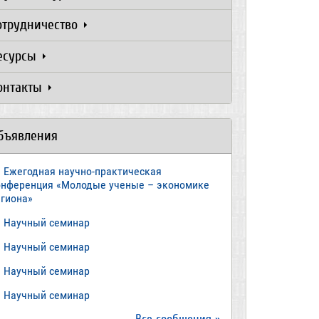
отрудничество
есурсы
онтакты
бъявления
Ежегодная научно-практическая
онференция «Молодые ученые – экономике
егиона»
​Научный семинар
​Научный семинар
Научный семинар
​Научный семинар