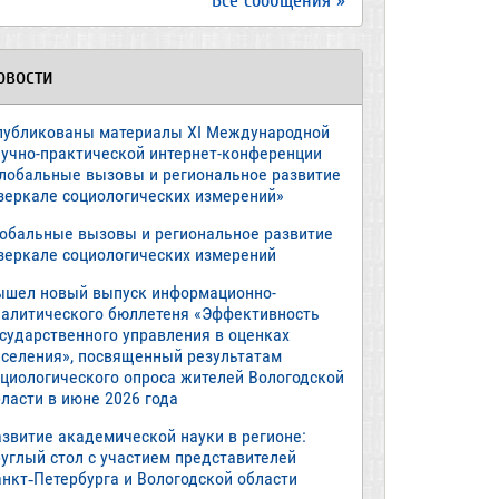
Все сообщения »
овости
публикованы материалы XI Международной
аучно-практической интернет-конференции
Глобальные вызовы и региональное развитие
 зеркале социологических измерений»
лобальные вызовы и региональное развитие
 зеркале социологических измерений
ышел новый выпуск информационно-
налитического бюллетеня «Эффективность
осударственного управления в оценках
аселения», посвященный результатам
оциологического опроса жителей Вологодской
ласти в июне 2026 года
азвитие академической науки в регионе:
руглый стол с участием представителей
анкт‑Петербурга и Вологодской области