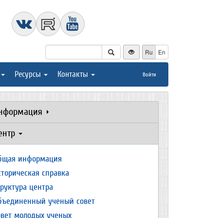
Ru
En
Ресурсы
Контакты
Войти
нформация
ентр
бщая информация
сторическая справка
труктура центра
бъединенный ученый совет
овет молодых ученых