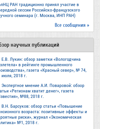
олНЦ РАН традиционно принял участие в
чередной сессии Российско-французского
учного семинара (г. Москва, ИНП РАН)
Все сообщения »
бзор научных публикаций
Е.В. Лукин: обзор заметки «Вологодчина
взлетела» в рейтинге промышленного
оизводства», газета «Красный север», № 74,
 июля, 2018 г.
Экспертное мнение А.И. Поваровой: обзор
атьи «Регионам хватит денег», газета
звестия», №88, 2018 г.
В.Н. Барсуков: обзор статьи «Повышение
енсионного возраста: позитивные эффекты и
ероятные риски», журнал «Экономическая
литика» №1, 2018 г.