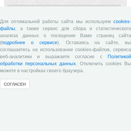
Новости
Для оптимальной работы сайта мы используем
cookies-
Опубликованы материалы XI Международной
файлы
, а также сервис для сбора и статистического
научно-практической интернет-конференции
анализа данных о посещении Вами страниц сайта
«Глобальные вызовы и региональное развитие в
(
подробнее о сервисе
). Оставаясь на сайте, в
зеркале социологических измерений»
соглашаетесь на использование cookies-файлов, сервиса
Глобальные вызовы и региональное развитие в
веб-аналитики и выражаете согласие с
Политикой
зеркале социологических измерений
обработки персональных данных
. Отключить cookies В
Вышел новый выпуск информационно-
можете в настройках своего браузера.
аналитического бюллетеня «Эффективность
государственного управления в оценках
СОГЛАСЕН
населения», посвященный результатам
социологического опроса жителей Вологодской
области в июне 2026 года
Развитие академической науки в регионе: круглый
стол с участием представителей Санкт‑Петербурга
и Вологодской области
ВолНЦ РАН традиционно принял участие в