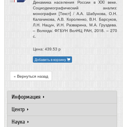
Динамика населения России в XXI веке.
Социодемографический анализ:
монография [Текст] / А.А. Шабунова, О.Н.
Калачикова, А.В. Короленко, В.Н. Барсуков,
Л.Н. Нацун, И.Н. Разварина, М.А. Груздева.
– Вологда: ФГБУН ВолНЦ РАН, 2018. – 270
с.
Цена: 439.53 р
Добавить в корзину
« Вернуться назад
Информация
Центр
Наука