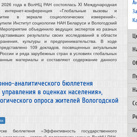
А
я 2026 года в ВолНЦ РАН состоялась XI Международная
кая интернет-конференция «Глобальные вызовы и
З
витие в зеркале социологических измерений».
К
упили Институт социологии НАН Беларуси и Вологодский
 Мероприятие объединило ведущих экспертов из разных
едставивших результаты своих исследований в области
Ц
хранения, культуры и предпринимательства. В ходе
редставлено 109 докладов, посвященных актуальным
Н
России и ряда зарубежных стран в условиях глобальных
Данные материалы и составляют содержание данного
О
П
нно-аналитического бюллетеня
Н
 управления в оценках населения»,
огического опроса жителей Вологодской
С
Р
ги
К
ске бюллетеня «Эффективность государственного
х населения», который подготовили ученые ВолНЦ РАН,