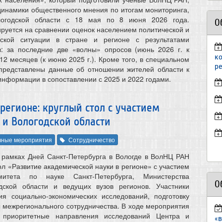
динамики общественного мнения по итогам мониторинга,
логодской области с 18 мая по 8 июня 2026 года.
О
руется на сравнении оценок населением политической и
еской ситуации в стране и регионе с результатами
: за последние две «волны» опросов (июнь 2026 г. к
к
 12 месяцев (к июню 2025 г.). Кроме того, в специальном
р
 представлены данные об отношении жителей области к
информации в сопоставлении с 2025 и 2022 годами.
регионе: круглый стол с участием
 и Вологодской области
чные мероприятия
Сотрудничество
 рамках Дней Санкт-Петербурга в Вологде в ВолНЦ РАН
ол «Развитие академической науки в регионе» с участием
митета по науке Санкт‑Петербурга, Министерства
О
дской области и ведущих вузов регионов. Участники
ия социально-экономических исследований, подготовку
ы межрегионального сотрудничества. В ходе мероприятия
 приоритетные направления исследований Центра и
«