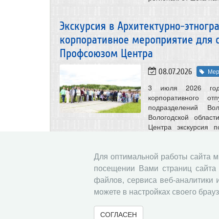
Экскурсия в Архитектурно-этногр
корпоративное мероприятие для 
Профсоюзом Центра
08.07.2026
Мер
3 июля 2026 год
корпоративного от
подразделений Во
Вологодской област
Центра экскурсия п
менталитета русског
благодаря театрали
сотрудники музея.
Для оптимальной работы сайта 
посещении Вами страниц сайта 
файлов, сервиса веб-аналитики 
Опубликован новый выпуск журнал
можете в настройках своего брауз
2, 2026 г.)
СОГЛАСЕН
07.07.2026
Нау