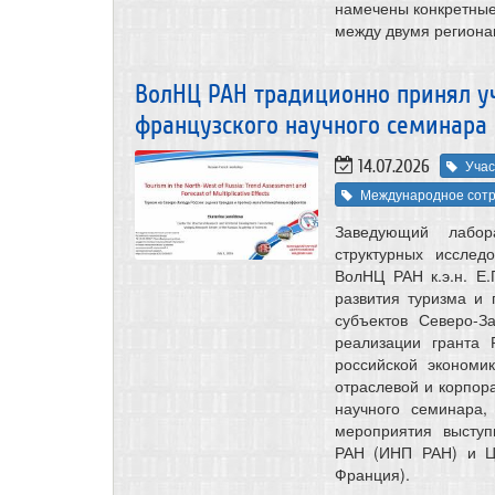
намечены конкретные
между двумя региона
ВолНЦ РАН традиционно принял уч
французского научного семинара (
14.07.2026
Учас
Международное сотр
Заведующий лабора
структурных исслед
ВолНЦ РАН к.э.н. Е.
развития туризма и
субъектов Северо-З
реализации гранта
российской экономи
отраслевой и корпор
научного семинара
мероприятия выступ
РАН (ИНП РАН) и Це
Франция).