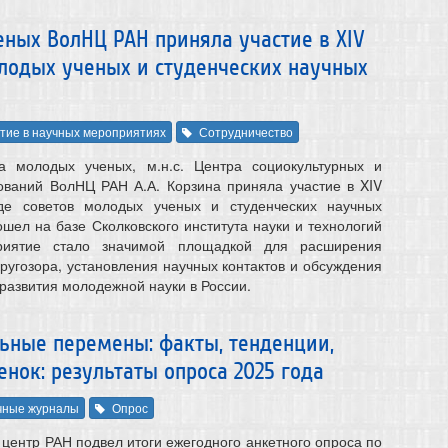
ных ВолНЦ РАН приняла участие в XIV
лодых ученых и студенческих научных
тие в научных мероприятиях
Сотрудничество
а молодых ученых, м.н.с. Центра социокультурных и
ований ВолНЦ РАН А.А. Корзина приняла участие в XIV
де советов молодых ученых и студенческих научных
шел на базе Сколковского института науки и технологий
иятие стало значимой площадкой для расширения
ругозора, установления научных контактов и обсуждения
развития молодежной науки в России.
ьные перемены: факты, тенденции,
енок: результаты опроса 2025 года
чные журналы
Опрос
центр РАН подвел итоги ежегодного анкетного опроса по