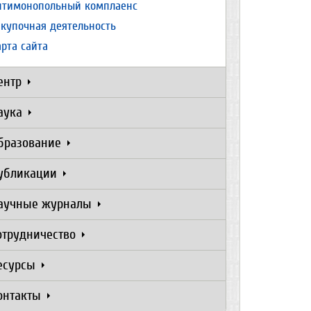
нтимонопольный комплаенс
акупочная деятельность
арта сайта
ентр
аука
бразование
убликации
аучные журналы
отрудничество
есурсы
онтакты