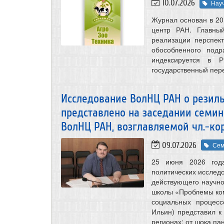
10.07.2026
Нау
Журнал основан в 20
центр РАН. Главны
реализации перспе
обособленного подр
индексируется в 
государственный пере
Исследование ВолНЦ РАН о резиль
представлено на заседании семи
ВолНЦ РАН, возглавляемой чл.-кор
09.07.2026
Сем
25 июня 2026 года
политических иссле
действующего научно
школы «Проблемы ком
социальных процесс
Ильин) представил к
регионах: от шока па