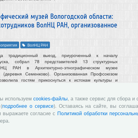
афический музей Вологодской области:
сотрудников ВолНЦ РАН, организованное
оприятия
ВолНЦ РАН
а традиционный выезд, приуроченный к началу
пуска, собрал 78 представителей 13 структурных
лНЦ РАН в Архитектурно-этнографическом музее
и (деревня Семенково). Организованная Профсоюзом
озволила гостям прикоснуться к истокам культуры и
о народа, погрузиться в атмосферу крестьянского быта
зованным сценкам, которые подготовили и исполнили
мы используем
cookies-файлы
, а также сервис для сбора и
(
подробнее о сервисе
). Оставаясь на сайте, вы соглаша
и выражаете согласие с
Политикой обработки персональн
а «Социальное пространство» (Том 12, №
ера.
чные журналы