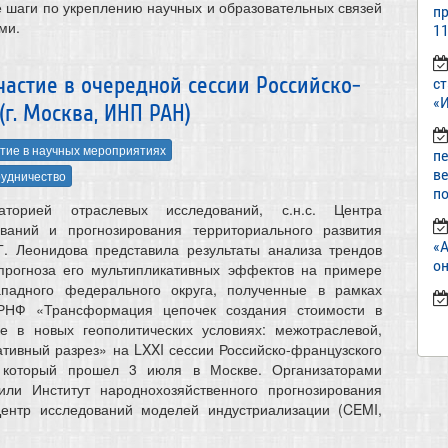
 шаги по укреплению научных и образовательных связей
пр
ми.
11
астие в очередной сессии Российско-
ст
«И
г. Москва, ИНП РАН)
тие в научных мероприятиях
п
в
удничество
по
торией отраслевых исследований, с.н.с. Центра
ований и прогнозирования территориального развития
«
Г. Леонидова представила результаты анализа трендов
он
 прогноза его мультипликативных эффектов на примере
ападного федерального округа, полученные в рамках
 РНФ «Трансформация цепочек создания стоимости в
ке в новых геополитических условиях: межотраслевой,
ативный разрез» на LXXI сессии Российско-французского
, который прошел 3 июля в Москве. Организаторами
или Институт народнохозяйственного прогнозирования
нтр исследований моделей индустриализации (CEMI,