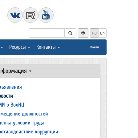
Ru
En
Ресурсы
Контакты
Войти
нформация
бъявления
овости
МИ о ВолНЦ
амещение должностей
ценка условий труда
ротиводействие коррупции