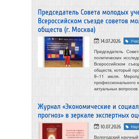
Председатель Совета молодых уче
Всероссийском съезде советов мо
обществ (г. Москва)
14.07.2026
Учас
Председатель Совет
политических исслед
Всероссийском съез
обществ, который про
9–11 июля. Меропр
профессионального к
актуальных вопросов 
Журнал «Экономические и социал
прогноз» в зеркале экспертных оц
10.07.2026
Нау
Вологодский научный 