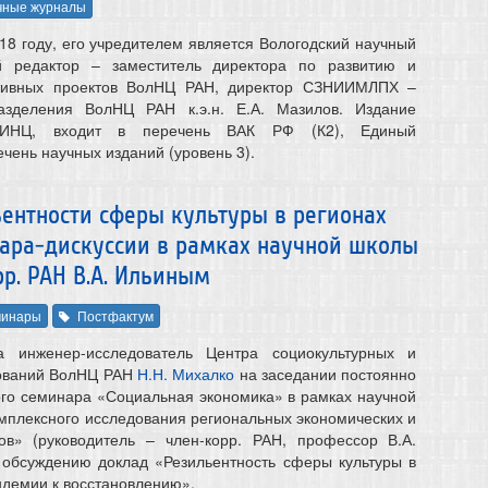
чные журналы
18 году, его учредителем является Вологодский научный
й редактор – заместитель директора по развитию и
ктивных проектов ВолНЦ РАН, директор СЗНИИМЛПХ –
азделения ВолНЦ РАН к.э.н. Е.А. Мазилов. Издание
РИНЦ, входит в перечень ВАК РФ (К2), Единый
чень научных изданий (уровень 3).
ентности сферы культуры в регионах
нара-дискуссии в рамках научной школы
р. РАН В.А. Ильиным
инары
Постфактум
 инженер-исследователь Центра социокультурных и
дований ВолНЦ РАН
Н.Н. Михалко
на заседании постоянно
го семинара «Социальная экономика» в рамках научной
плексного исследования региональных экономических и
ов» (руководитель – член-корр. РАН, профессор В.А.
 обсуждению доклад «Резильентность сферы культуры в
ндемии к восстановлению».