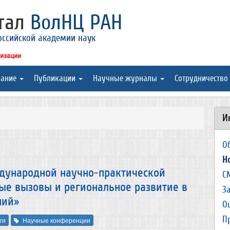
ртал
ВолНЦ РАН
оссийской академии наук
низации
вание
Публикации
Научные журналы
Сотрудничество
И
О
Н
дународной научно-практической
С
ые вызовы и региональное развитие в
З
ний»
О
П
ги
Научные конференции