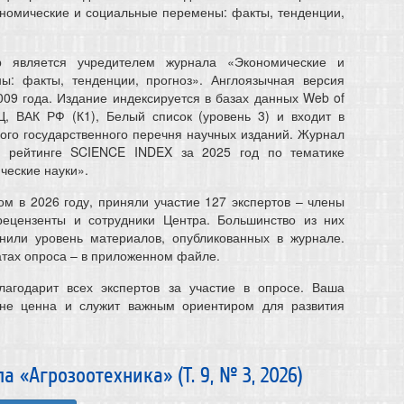
номические и социальные перемены: факты, тенденции,
 является учредителем журнала «Экономические и
ы: факты, тенденции, прогноз». Англоязычная версия
009 года. Издание индексируется в базах данных Web of
Ц, ВАК РФ (К1), Белый список (уровень 3) и входит в
ого государственного перечня научных изданий. Журнал
в рейтинге SCIENCE INDEX за 2025 год по тематике
ческие науки».
ом в 2026 году, приняли участие 127 экспертов – члены
 рецензенты и сотрудники Центра. Большинство из них
енили уровень материалов, опубликованных в журнале.
атах опроса – в приложенном файле.
лагодарит всех экспертов за участие в опросе. Ваша
йне ценна и служит важным ориентиром для развития
«Агрозоотехника» (Т. 9, № 3, 2026)