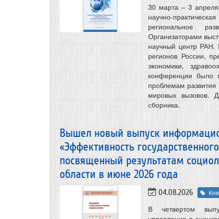
30 марта – 3 апрел
научно-практичес
региональное раз
Организаторами выст
научный центр РАН.
регионов России, пр
экономики, здравоо
конференции было п
проблемам развития 
мировых вызовов. 
сборника.
Вышел новый выпуск информацио
«Эффективность государственного
посвященный результатам социол
области в июне 2026 года
04.08.2026
Кни
В четвертом выпу
управления в оценка