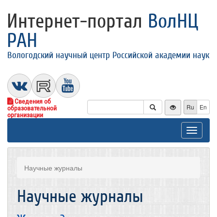
Интернет-портал
ВолНЦ
РАН
Вологодский научный центр Российской академии наук
Сведения об
Ru
En
образовательной
организации
Toggle
navigat
Научные журналы
Научные журналы