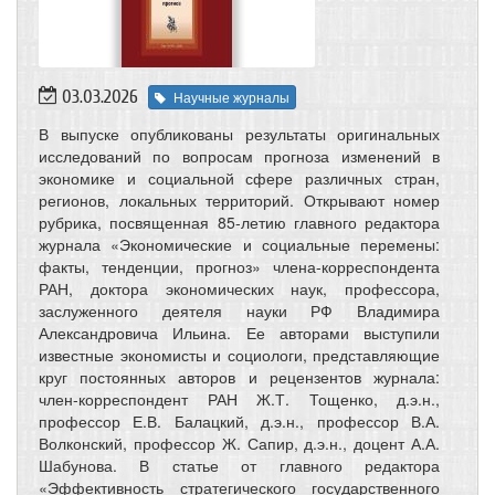
03.03.2026
Научные журналы
В выпуске опубликованы результаты оригинальных
исследований по вопросам прогноза изменений в
экономике и социальной сфере различных стран,
регионов, локальных территорий. Открывают номер
рубрика, посвященная 85-летию главного редактора
журнала «Экономические и социальные перемены:
факты, тенденции, прогноз» члена-корреспондента
РАН, доктора экономических наук, профессора,
заслуженного деятеля науки РФ Владимира
Александровича Ильина. Ее авторами выступили
известные экономисты и социологи, представляющие
круг постоянных авторов и рецензентов журнала:
член-корреспондент РАН Ж.Т. Тощенко, д.э.н.,
профессор Е.В. Балацкий, д.э.н., профессор В.А.
Волконский, профессор Ж. Сапир, д.э.н., доцент А.А.
Шабунова. В статье от главного редактора
«Эффективность стратегического государственного