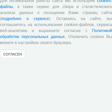
Для оптимальной работы сайта мы используем
cookies-
затрагивающие вопросы экономики территорий,
файлы
, а также сервис для сбора и статистического
развития территориальных систем, образования и
анализа данных о посещении Вами страниц сайта
подготовки кадров в регионе. Внимание ученых
сосредоточено на оценке трудового потенциала
(
подробнее о сервисе
). Оставаясь на сайте, в
сельского хозяйства Вологодской области,
соглашаетесь на использование cookies-файлов, сервиса
технологического предпринимательства,
веб-аналитики и выражаете согласие с
Политикой
трансформации региональных бюджетов сферы
обработки персональных данных
. Отключить cookies В
культуры, состояния городской среды крупных городов
можете в настройках своего браузера.
Вологодской области, анализе обеспеченности
региона ИТ-кадрами.
СОГЛАСЕН
Опубликован новый выпуск журнала
«Социальное пространство» (Том 11, №
4, 2025 г.)