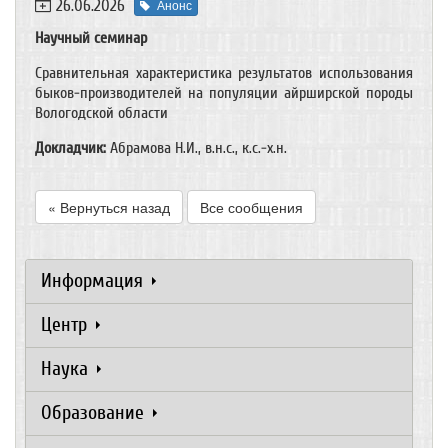
26.06.2026
Анонс
Научный семинар
Сравнительная характеристика результатов использования
быков-производителей на популяции айрширской породы
Вологодской области
Докладчик:
Абрамова Н.И., в.н.с., к.с.-х.н.
« Вернуться назад
Все сообщения
Информация
Центр
Наука
Образование