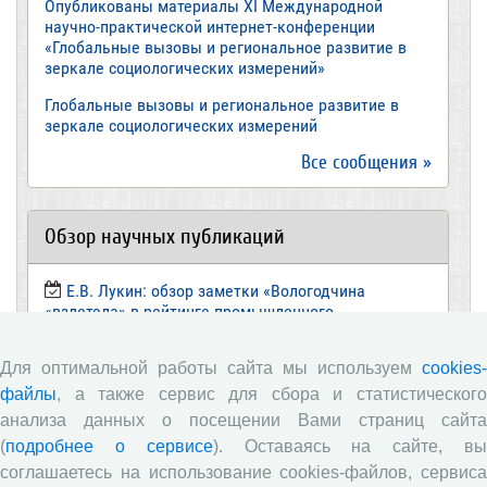
Опубликованы материалы XI Международной
научно-практической интернет-конференции
«Глобальные вызовы и региональное развитие в
зеркале социологических измерений»
Глобальные вызовы и региональное развитие в
зеркале социологических измерений
Все сообщения »
Обзор научных публикаций
Е.В. Лукин: обзор заметки «Вологодчина
«взлетела» в рейтинге промышленного
производства», газета «Красный север», № 74, 11
июля, 2018 г.
Для оптимальной работы сайта мы используем
cookies-
Экспертное мнение А.И. Поваровой: обзор
файлы
, а также сервис для сбора и статистического
статьи «Регионам хватит денег», газета «Известия»,
анализа данных о посещении Вами страниц сайта
№88, 2018 г.
(
подробнее о сервисе
). Оставаясь на сайте, в
В.Н. Барсуков: обзор статьи «Повышение
соглашаетесь на использование cookies-файлов, сервиса