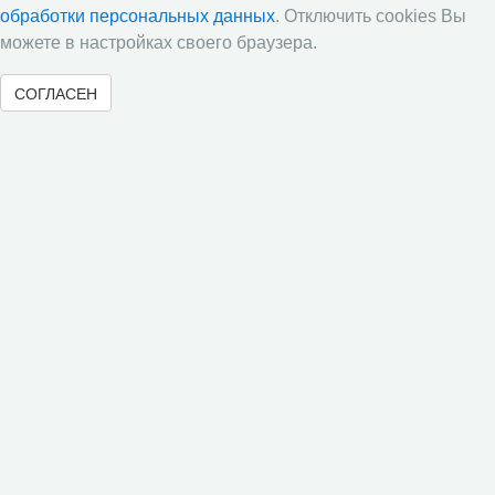
обработки персональных данных
. Отключить cookies Вы
Понедельник-четверг:
8:00-17:00
можете в настройках своего браузера.
Пятница:
8:00-15:45
СОГЛАСЕН
« Вернуться назад
Основные сведения
Структура и органы управления образовательной
организацией
Документы
Образование
Образовательные стандарты и требования