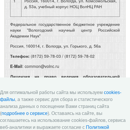
1
Россия, 160014, г. Вологда, ул. Комсомольская,
д. 53а, учебный корпус НОЦ ВолНЦ РАН
Федеральное государственное бюджетное учреждение
науки "Вологодский научный центр Российской
Академии Наук"
Россия, 160014, г. Вологда, ул. Горького, д. 56а
Телефон:
(8172) 59-78-03 / (8172) 59-78-02
E-Mail
: common@volnc.ru
Лицензия на право ведения образовательной
деятельности
Дата выдачи 12.10.2017, регистрационный № № Л035-
Для оптимальной работы сайта мы используем
cookies-
00115-35/00097323
файлы
, а также сервис для сбора и статистического
анализа данных о посещении Вами страниц сайта
Приемная комиссия:
(
подробнее о сервисе
). Оставаясь на сайте, вы
г. Вологда, ул. Комсомольская, д. 23а, т (8172) 59-78-38.
соглашаетесь на использование cookies-файлов, сервиса
веб-аналитики и выражаете согласие с
Политикой
Часы работы: