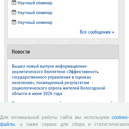
​Научный семинар
Научный семинар
​Научный семинар
Все сообщения »
Новости
Вышел новый выпуск информационно-
аналитического бюллетеня «Эффективность
государственного управления в оценках
населения», посвященный результатам
социологического опроса жителей Вологодской
области в июне 2026 года
Развитие академической науки в регионе: круглый
стол с участием представителей Санкт‑Петербурга
и Вологодской области
Для оптимальной работы сайта мы используем
cookies-
ВолНЦ РАН традиционно принял участие в
файлы
, а также сервис для сбора и статистического