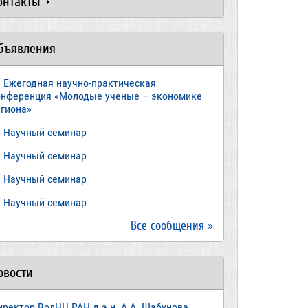
онтакты
бъявления
Ежегодная научно-практическая
онференция «Молодые ученые – экономике
егиона»
​Научный семинар
​Научный семинар
Научный семинар
​Научный семинар
Все сообщения »
овости
иректор ВолНЦ РАН д.э.н. А.А. Шабунова