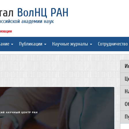
ртал
ВолНЦ РАН
оссийской академии наук
низации
вание
Публикации
Научные журналы
Сотрудничество
И
Ц
Н
О
П