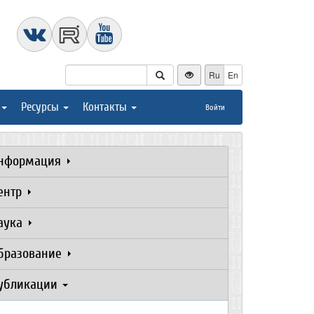
Ru
En
Ресурсы
Контакты
Войти
нформация
ентр
аука
бразование
убликации