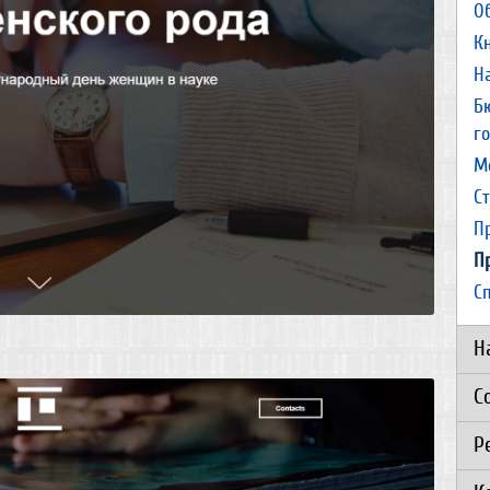
О
К
Н
Б
г
М
С
П
П
С
Н
С
Р