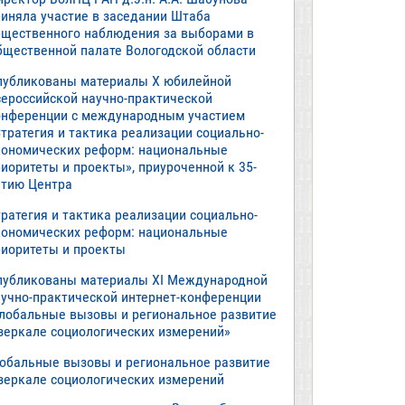
риняла участие в заседании Штаба
бщественного наблюдения за выборами в
бщественной палате Вологодской области
публикованы материалы X юбилейной
сероссийской научно-практической
онференции с международным участием
тратегия и тактика реализации социально-
кономических реформ: национальные
иоритеты и проекты», приуроченной к 35-
етию Центра
ратегия и тактика реализации социально-
кономических реформ: национальные
риоритеты и проекты
публикованы материалы XI Международной
аучно-практической интернет-конференции
Глобальные вызовы и региональное развитие
 зеркале социологических измерений»
лобальные вызовы и региональное развитие
 зеркале социологических измерений