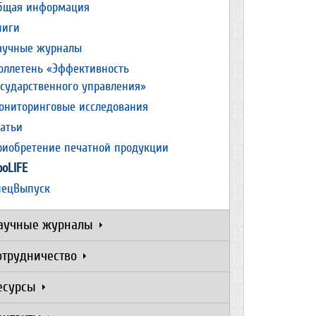
бщая информация
ниги
аучные журналы
юллетень «Эффективность
осударственного управления»
ониторинговые исследования
татьи
риобретение печатной продукции
роLIFE
пецВыпуск
аучные журналы
отрудничество
есурсы