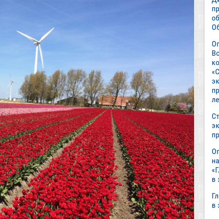
п
о
О
О
В
к
«С
э
пр
л
Ст
э
п
О
н
«
в
Г
в