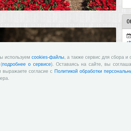
О
«
пр
11
мы используем
cookies-файлы
, а также сервис для сбора и
(
подробнее о сервисе
). Оставаясь на сайте, вы соглаша
ст
и выражаете согласие с
Политикой обработки персональн
«И
ера.
п
в
по
«
он