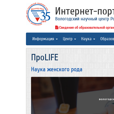
Интернет-по
Вологодский научный центр Р
Сведения об образовательной орга
Информация
Центр
Наука
Образо
ПроLIFE
Наука женского рода