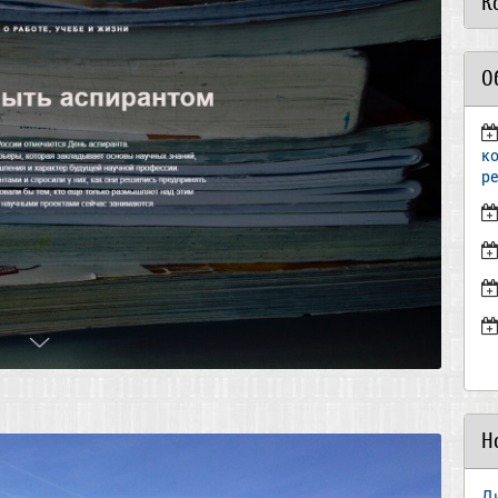
К
О
к
р
Н
Д