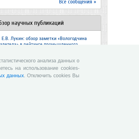
Все сообщения »
бзор научных публикаций
Е.В. Лукин: обзор заметки «Вологодчина
взлетела» в рейтинге промышленного
оизводства», газета «Красный север», № 74,
 июля, 2018 г.
 статистического анализа данных о
Экспертное мнение А.И. Поваровой: обзор
етесь на использование cookies-
атьи «Регионам хватит денег», газета
ых данных
. Отключить cookies Вы
звестия», №88, 2018 г.
В.Н. Барсуков: обзор статьи «Повышение
енсионного возраста: позитивные эффекты и
ероятные риски», журнал «Экономическая
литика» №1, 2018 г.
С.А. Кожевников: обзор статьи А. Лабыкина
Агро 24» переводит пищевую цепочку в
лайн», журнал «Эксперт», №8, 2018 г.