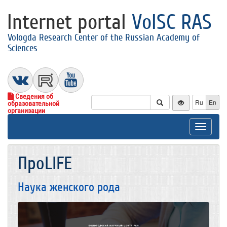
Internet portal
VolSC RAS
Vologda Research Center of the Russian Academy of
Sciences
Сведения об
Ru
En
образовательной
организации
Toggle
navigat
ПроLIFE
Наука женского рода