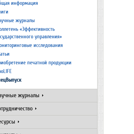
бщая информация
ниги
аучные журналы
юллетень «Эффективность
осударственного управления»
ониторинговые исследования
татьи
риобретение печатной продукции
роLIFE
пецВыпуск
аучные журналы
отрудничество
есурсы