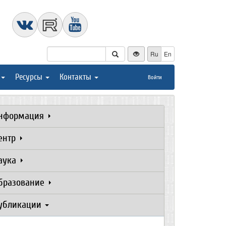
Ru
En
Ресурсы
Контакты
Войти
нформация
ентр
аука
бразование
убликации