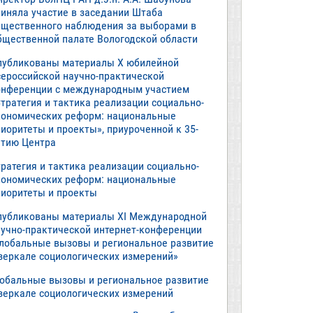
риняла участие в заседании Штаба
бщественного наблюдения за выборами в
бщественной палате Вологодской области
публикованы материалы X юбилейной
сероссийской научно-практической
онференции с международным участием
тратегия и тактика реализации социально-
кономических реформ: национальные
иоритеты и проекты», приуроченной к 35-
етию Центра
ратегия и тактика реализации социально-
кономических реформ: национальные
риоритеты и проекты
публикованы материалы XI Международной
аучно-практической интернет-конференции
Глобальные вызовы и региональное развитие
 зеркале социологических измерений»
лобальные вызовы и региональное развитие
 зеркале социологических измерений