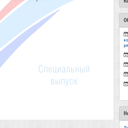
К
О
к
р
Н
Д