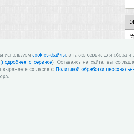
О
«
пр
11
мы используем
cookies-файлы
, а также сервис для сбора и
(
подробнее о сервисе
). Оставаясь на сайте, вы соглаша
и выражаете согласие с
Политикой обработки персональн
ст
«И
ера.
п
в
по
«
он