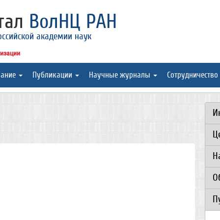
ртал
ВолНЦ РАН
оссийской академии наук
низации
вание
Публикации
Научные журналы
Сотрудничество
И
Ц
Н
О
П