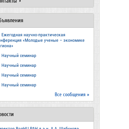
онтакты
бъявления
Ежегодная научно-практическая
онференция «Молодые ученые – экономике
егиона»
​Научный семинар
​Научный семинар
Научный семинар
​Научный семинар
Все сообщения »
овости
иректор ВолНЦ РАН д.э.н. А.А. Шабунова