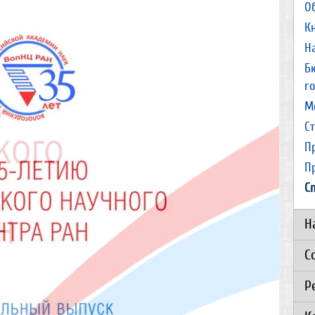
О
К
Н
Б
г
М
С
П
П
С
Н
С
Р