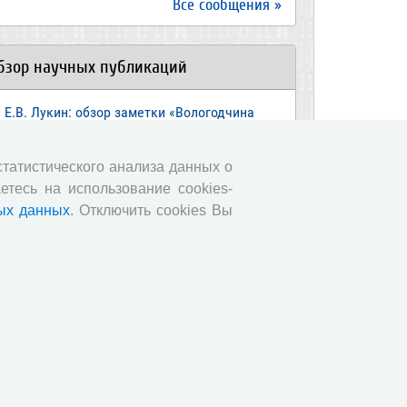
Все сообщения »
бзор научных публикаций
Е.В. Лукин: обзор заметки «Вологодчина
взлетела» в рейтинге промышленного
оизводства», газета «Красный север», № 74,
 июля, 2018 г.
 статистического анализа данных о
етесь на использование cookies-
Экспертное мнение А.И. Поваровой: обзор
ых данных
. Отключить cookies Вы
атьи «Регионам хватит денег», газета
звестия», №88, 2018 г.
В.Н. Барсуков: обзор статьи «Повышение
енсионного возраста: позитивные эффекты и
ероятные риски», журнал «Экономическая
литика» №1, 2018 г.
С.А. Кожевников: обзор статьи А. Лабыкина
Агро 24» переводит пищевую цепочку в
лайн», журнал «Эксперт», №8, 2018 г.