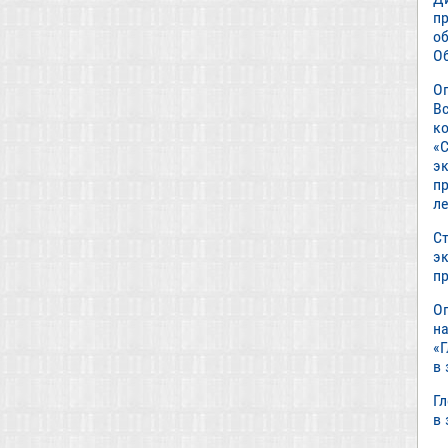
п
о
О
О
В
к
«С
э
пр
л
Ст
э
п
О
н
«
в
Г
в