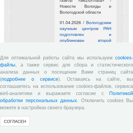
газеты «Bezformata» /
Новости Вологды и
Вологодской области
01.04.2026 /
Вологодским
научным центром РАН
подготовлен и
опубликован второй
выпуск аналитического
доклада, посвященный
мониторингу социально-
Для оптимальной работы сайта мы используем
cookies-
трудовой сферы регионов
файлы
, а также сервис для сбора и статистического
Северо-Запада России
/
анализа данных о посещении Вами страниц сайта
Официальный сайт
(
подробнее о сервисе
). Оставаясь на сайте, в
газеты «Bezformata» /
соглашаетесь на использование cookies-файлов, сервиса
Новости Вологды и
Вологодской области
веб-аналитики и выражаете согласие с
Политикой
обработки персональных данных
. Отключить cookies В
01.04.2026 /
Опубликован
можете в настройках своего браузера.
новый выпуск журнала
«Проблемы развития
СОГЛАСЕН
территории» (Т. 30, № 2,
2026)
/ Официальный