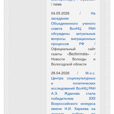
/ news
04.05.2026 /
На
заседании
Объединенного ученого
совета ВолНЦ РАН
обсуждены актуальные
вопросы миграционных
процессов РФ
/
Официальный сайт
газеты «Bezformata» /
Новости Вологды и
Вологодской области
28.04.2026 /
М.н.с.
Центра социокультурных
и политических
исследований ВолНЦ РАН
А.Э. Жданова стала
победителем XXII
Всероссийского конкурса
имени Н.И. Кареева на
лучшую работу по