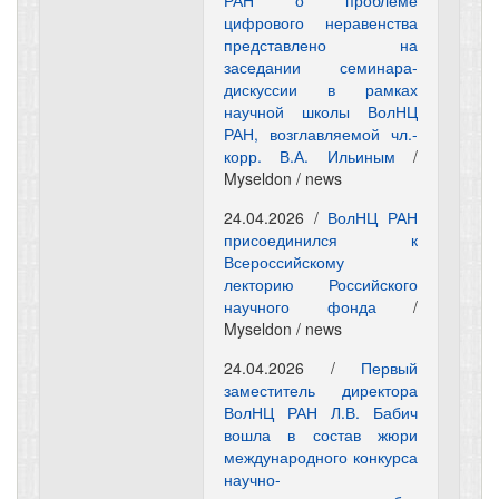
РАН о проблеме
цифрового неравенства
представлено на
заседании семинара-
дискуссии в рамках
научной школы ВолНЦ
РАН, возглавляемой чл.-
корр. В.А. Ильиным
/
Myseldon / news
24.04.2026 /
ВолНЦ РАН
присоединился к
Всероссийскому
лекторию Российского
научного фонда
/
Myseldon / news
24.04.2026 /
Первый
заместитель директора
ВолНЦ РАН Л.В. Бабич
вошла в состав жюри
международного конкурса
научно-