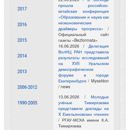
прошла российско-
2017
китайская конференция
«Образование и наука как
неэкономические
2016
драйверы прогресса»
/
Официальный сайт
2015
газеты «Bezformata»
16.06.2026 /
Делегация
ВолНЦ РАН представила
2014
результаты исследований
на XVII Уральском
демографическом
2013
форуме в городе
Екатеринбурге
/ Myseldon
/ news
2006-2012
13.06.2026 /
Молодые
учёные Тимирязевки
1990-2005
представили доклады на
X Емельяновских чтениях
/ РГАУ-МСХА имени К.А.
Тимирязева