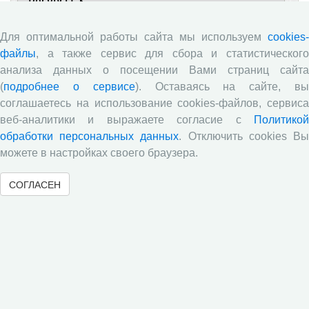
Ресурсы
Контакты
Для оптимальной работы сайта мы используем
cookies-
файлы
, а также сервис для сбора и статистического
анализа данных о посещении Вами страниц сайта
Объявления
(
подробнее о сервисе
). Оставаясь на сайте, в
соглашаетесь на использование cookies-файлов, сервиса
Ежегодная научно-практическая конференция
веб-аналитики и выражаете согласие с
Политикой
«Молодые ученые – экономике региона»
обработки персональных данных
. Отключить cookies В
​Научный семинар
можете в настройках своего браузера.
​Научный семинар
СОГЛАСЕН
Научный семинар
​Научный семинар
Все сообщения »
Новости