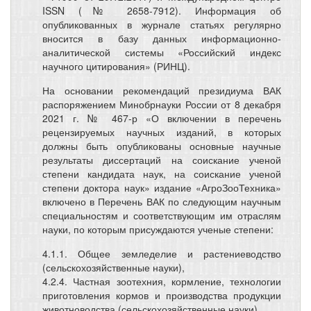
ISSN (№ 2658-7912). Информация об
опубликованных в журнале статьях регулярно
вносится в базу данных информационно-
аналитической системы «Российский индекс
научного цитирования» (РИНЦ).
На основании рекомендаций президиума ВАК
распоряжением Минобрнауки России от 8 декабря
2021 г. № 467-р «О включении в перечень
рецензируемых научных изданий, в которых
должны быть опубликованы основные научные
результаты диссертаций на соискание ученой
степени кандидата наук, на соискание ученой
степени доктора наук» издание «АгроЗооТехника»
включено в Перечень ВАК по следующим научным
специальностям и соответствующим им отраслям
науки, по которым присуждаются ученые степени:
4.1.1. Общее земледелие и растениеводство
(сельскохозяйственные науки),
4.2.4. Частная зоотехния, кормление, технологии
приготовления кормов и производства продукции
животноводства (сельскохозяйственные науки),