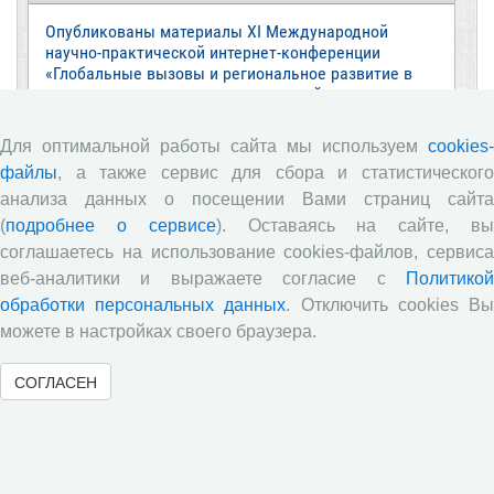
Опубликованы материалы XI Международной
научно-практической интернет-конференции
«Глобальные вызовы и региональное развитие в
зеркале социологических измерений»
Глобальные вызовы и региональное развитие в
Для оптимальной работы сайта мы используем
cookies-
зеркале социологических измерений
файлы
, а также сервис для сбора и статистического
Вышел новый выпуск информационно-
анализа данных о посещении Вами страниц сайта
аналитического бюллетеня «Эффективность
(
подробнее о сервисе
). Оставаясь на сайте, в
государственного управления в оценках
населения», посвященный результатам
соглашаетесь на использование cookies-файлов, сервиса
социологического опроса жителей Вологодской
веб-аналитики и выражаете согласие с
Политикой
области в июне 2026 года
обработки персональных данных
. Отключить cookies В
Развитие академической науки в регионе: круглый
можете в настройках своего браузера.
стол с участием представителей Санкт‑Петербурга
и Вологодской области
СОГЛАСЕН
ВолНЦ РАН традиционно принял участие в
очередной сессии Российско-французского
научного семинара (г. Москва, ИНП РАН)
Все сообщения »