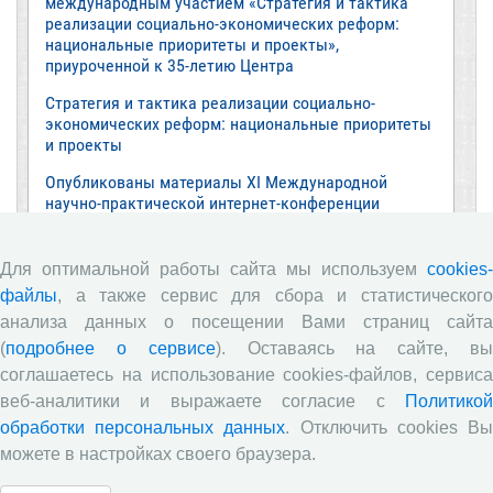
международным участием «Стратегия и тактика
реализации социально-экономических реформ:
национальные приоритеты и проекты»,
приуроченной к 35-летию Центра
Стратегия и тактика реализации социально-
экономических реформ: национальные приоритеты
и проекты
Опубликованы материалы XI Международной
научно-практической интернет-конференции
«Глобальные вызовы и региональное развитие в
зеркале социологических измерений»
Для оптимальной работы сайта мы используем
cookies-
Глобальные вызовы и региональное развитие в
файлы
, а также сервис для сбора и статистического
зеркале социологических измерений
анализа данных о посещении Вами страниц сайта
Все сообщения »
(
подробнее о сервисе
). Оставаясь на сайте, в
соглашаетесь на использование cookies-файлов, сервиса
веб-аналитики и выражаете согласие с
Политикой
Обзор научных публикаций
обработки персональных данных
. Отключить cookies В
можете в настройках своего браузера.
Е.В. Лукин: обзор заметки «Вологодчина
«взлетела» в рейтинге промышленного