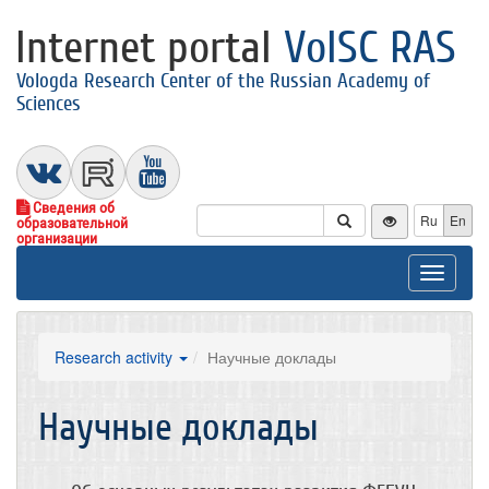
Internet portal
VolSC RAS
Vologda Research Center of the Russian Academy of
Sciences
Сведения об
Ru
En
образовательной
организации
Toggle
navigat
Research activity
Научные доклады
Научные доклады