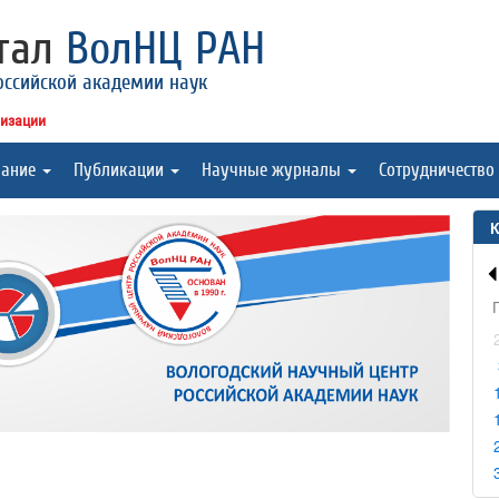
ртал
ВолНЦ РАН
оссийской академии наук
низации
вание
Публикации
Научные журналы
Сотрудничество