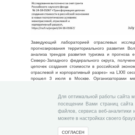
Заведующий лабораторией отраслевых исслед
прогнозирования территориального развития Вол
анализа трендов развития туризма и прогноза 
Северо-Западного федерального округа, получе
цепочек создания стоимости в российской эконом
отраслевой и корпоративный разрез» на LXXI сес
прошел 3 июля в Москве. Организаторами мер
прогнозирования РАН (ИНП РАН) и Центр исследов
Для оптимальной работы сайта 
Председатель Совета молодых учены
посещении Вами страниц сайта 
Всероссийском съезде советов мол
файлов, сервиса веб-аналитики 
обществ (г. Москва)
можете в настройках своего брауз
14.07.2026
Участие в научных мероприятиях
СОГЛАСЕН