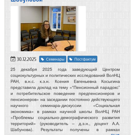
30.12.2025
Семинары
Постфактум
25 декабря 2025 года заведующий Центром
социокультурных и политических исследований ВолНЦ
РАН, в.н.с. к.э.н. Ксения Евгеньевна Косыгина
представила доклад на тему «“Пенсионный парадокс”
и потребительское поведение предпенсионеров и
пенсионеров» на заседании постоянно действующего
научного семинара-дискуссии «Социальная
экономика» в рамках научной школы ВолНЦ РАН
«Проблемы социально-демографического развития
территорий» (руководитель – д.э.н., доцент А.А.
Шабунова). Результаты получены в рамках