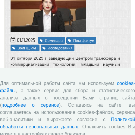
01.11.2025
Семинары
Постфактум
ВолНЦ РАН
Исследования
31 октября 2025 г. заведующий Центром трансфера и
коммерциализации технологий, младший научный
сотрудник Вологодского научного центра РАН
Виктория Сергеевна Шиплюк выступила с докладом
«Выстраивание взаимодействия малого
Для оптимальной работы сайта мы используем
cookies-
предпринимательства и федеральных институтов
файлы
, а также сервис для сбора и статистического
поддержки: проблемы и тенденции» на заседании
анализа данных о посещении Вами страниц сайта
постоянно действующего научного семинара
(
подробнее о сервисе
). Оставаясь на сайте, в
«Региональная экономика и управление»
(руководитель – д.э.н., профессор Т.В. Ускова) в
соглашаетесь на использование cookies-файлов, сервиса
рамках научной школы «Теория и методология
веб-аналитики и выражаете согласие с
Политикой
управления устойчивым социально-экономическим
обработки персональных данных
. Отключить cookies В
развитием региональных систем». В ходе
можете в настройках своего браузера.