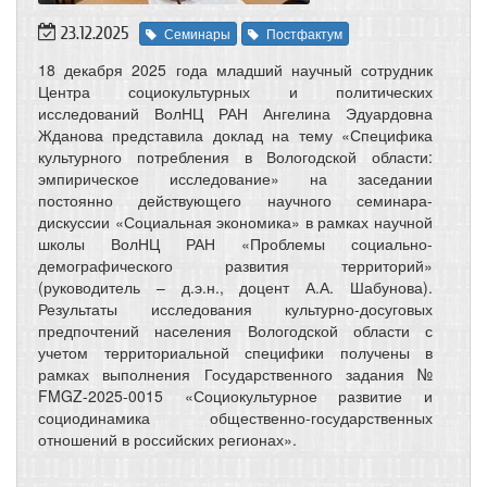
23.12.2025
Семинары
Постфактум
18 декабря 2025 года младший научный сотрудник
Центра социокультурных и политических
исследований ВолНЦ РАН Ангелина Эдуардовна
Жданова представила доклад на тему «Специфика
культурного потребления в Вологодской области:
эмпирическое исследование» на заседании
постоянно действующего научного семинара-
дискуссии «Социальная экономика» в рамках научной
школы ВолНЦ РАН «Проблемы социально-
демографического развития территорий»
(руководитель – д.э.н., доцент А.А. Шабунова).
Результаты исследования культурно-досуговых
предпочтений населения Вологодской области с
учетом территориальной специфики получены в
рамках выполнения Государственного задания №
FMGZ-2025-0015 «Социокультурное развитие и
социодинамика общественно-государственных
отношений в российских регионах».