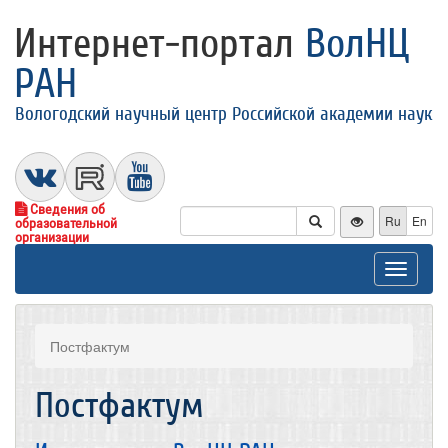
Интернет-портал
ВолНЦ
РАН
Вологодский научный центр Российской академии наук
Сведения об
Ru
En
образовательной
организации
Toggle
navigat
Постфактум
Постфактум