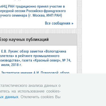
олНЦ РАН традиционно принял участие в
чередной сессии Российско-французского
учного семинара (г. Москва, ИНП РАН)
Все сообщения »
бзор научных публикаций
Е.В. Лукин: обзор заметки «Вологодчина
взлетела» в рейтинге промышленного
оизводства», газета «Красный север», № 74,
 июля, 2018 г.
Экспертное мнение А.И. Поваровой: обзор
атьи «Регионам хватит денег», газета
звестия», №88, 2018 г.
 статистического анализа данных о
В.Н. Барсуков: обзор статьи «Повышение
етесь на использование cookies-
енсионного возраста: позитивные эффекты и
ых данных
. Отключить cookies Вы
ероятные риски», журнал «Экономическая
литика» №1, 2018 г.