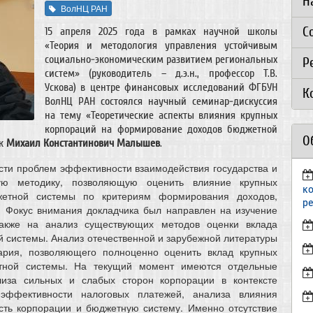
Н
ВолНЦ РАН
С
15 апреля 2025 года в рамках научной школы
«Теория и методология управления устойчивым
социально-экономическим развитием региональных
Р
систем» (руководитель – д.э.н., профессор Т.В.
Ускова) в центре финансовых исследований ФГБУН
К
ВолНЦ РАН состоялся научный семинар-дискуссия
на тему «Теоретические аспекты влияния крупных
корпораций на формирование доходов бюджетной
О
ик
Михаил Константинович Малышев
.
сти проблем эффективности взаимодействия государства и
кую методику, позволяющую оценить влияние крупных
к
етной системы по критериям формирования доходов,
р
я. Фокус внимания докладчика был направлен на изучение
также на анализ существующих методов оценки вклада
 системы. Анализ отечественной и зарубежной литературы
тария, позволяющего полноценно оценить вклад крупных
тной системы. На текущий момент имеются отдельные
ализа сильных и слабых сторон корпорации в контексте
эффективности налоговых платежей, анализа влияния
сть корпорации и бюджетную систему. Именно отсутствие