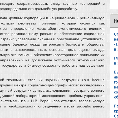
оляющего охарактеризовать вклад крупных корпораций в
редопределило его дальнейшую разработку.
клада крупных корпораций в национальную и региональную
Н
кольким ключевым причинам, которые касаются как
ктов: определение масштабов экономического влияния;
ствие региональному развитию; обеспечение социальной
О
 страны; управление рисками и обеспечение устойчивости;
н
ржание баланса между интересами бизнеса и общества;
«
 связи с вышеизложенным, основная цель оценки вклада
в
льную экономику – обеспечить всестороннее понимание их
Г
аправленных на достижение устойчивого экономического
в
т государству и бизнесу совместно работать над решением
В
а
ой экономики, старший научный сотрудник к.э.н. Ксения
г
трудник центра социально-демографических исследований
н
й научный сотрудник центра исследования пространственного
с
ведующий лабораторией исследования проблем управления
об
системами к.э.н. Н.В. Ворошилов отметили теоретическую
и о необходимости определения места разработанного
Р
к
С