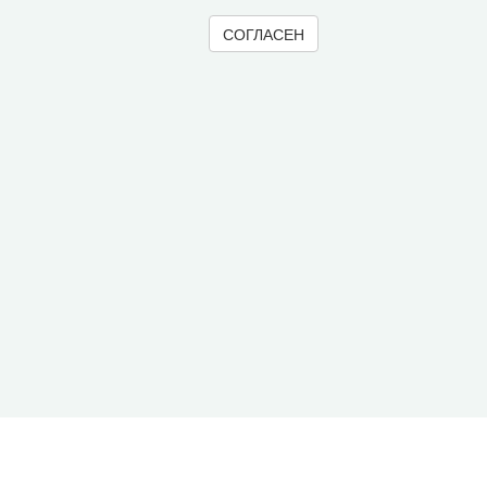
СОГЛАСЕН
© 2000-2026 Вологодский научный центр Российско
Контент доступен под лицензией
Creative Commons 
Метаданные издания можно просматривать, скачивать, копировать