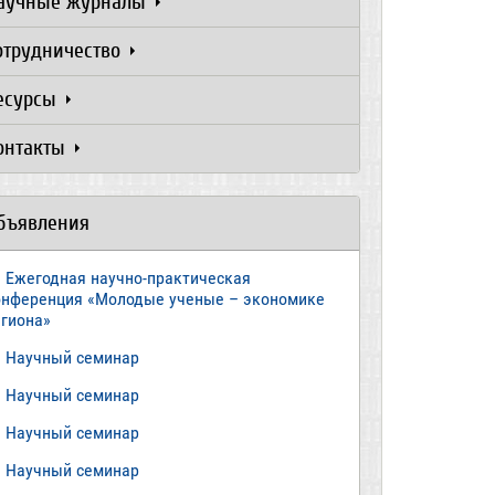
аучные журналы
отрудничество
есурсы
онтакты
бъявления
Ежегодная научно-практическая
онференция «Молодые ученые – экономике
егиона»
​Научный семинар
​Научный семинар
Научный семинар
​Научный семинар