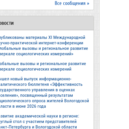
Все сообщения »
овости
публикованы материалы XI Международной
аучно-практической интернет-конференции
Глобальные вызовы и региональное развитие
 зеркале социологических измерений»
лобальные вызовы и региональное развитие
 зеркале социологических измерений
ышел новый выпуск информационно-
налитического бюллетеня «Эффективность
осударственного управления в оценках
аселения», посвященный результатам
оциологического опроса жителей Вологодской
ласти в июне 2026 года
азвитие академической науки в регионе:
руглый стол с участием представителей
анкт‑Петербурга и Вологодской области