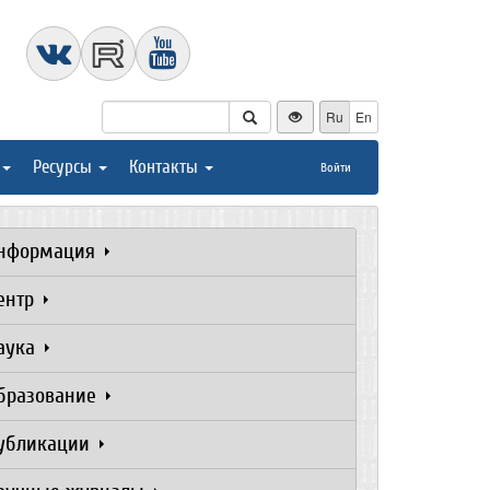
Ru
En
Ресурсы
Контакты
Войти
нформация
ентр
аука
бразование
убликации