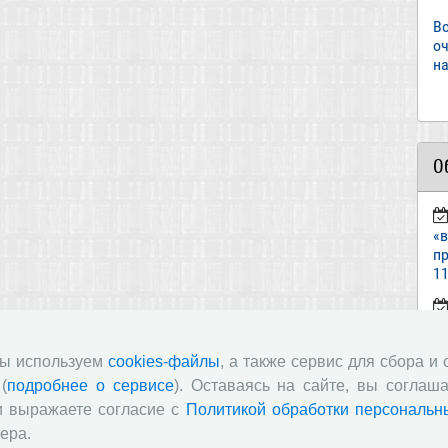
В
о
на
О
«
пр
11
ст
«И
мы используем
cookies-файлы
, а также сервис для сбора и
(
подробнее о сервисе
). Оставаясь на сайте, вы соглаша
п
и выражаете согласие с
Политикой обработки персональн
в
ера.
по