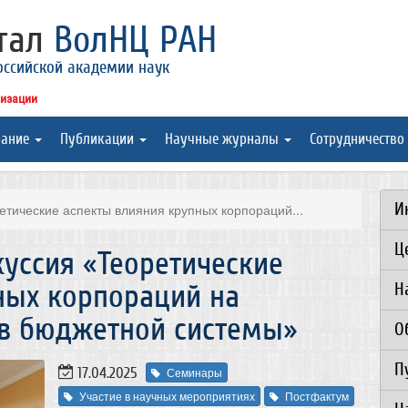
ртал
ВолНЦ РАН
оссийской академии наук
низации
вание
Публикации
Научные журналы
Сотрудничество
И
тические аспекты влияния крупных корпораций...
Ц
уссия «Теоретические
ных корпораций на
Н
в бюджетной системы»
О
П
17.04.2025
Семинары
Участие в научных мероприятиях
Постфактум