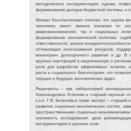
методического инструментария оценки, позв
формирование доходов бюджетной системы, и п
Михаил Константинович отметил, что оценка в
экономику имеет важное значение по нес
макроэкономических, так и социальных аспе
формирование экономической политики; содей
ответственности; анализ конкурентоспособности
оптимизация использования ресурсов; подде
мониторинг долгосрочного развития и др. В
крупных корпораций в национальную и региона
роли для разработки эффективных политик, н
роста и социального благополучия, что позволи
текущих и будущих экономических задач.
Рецензенты – зав. лабораторией инновационн
Александровна Устинова и старший научный со
к.э.н. Г.В. Белехова,а также эксперт – старши
развития социально-экономических систем, за
пространственными социально-экономическими 
значимость исследования, дали рекомендаци
инструментария в научном поле.