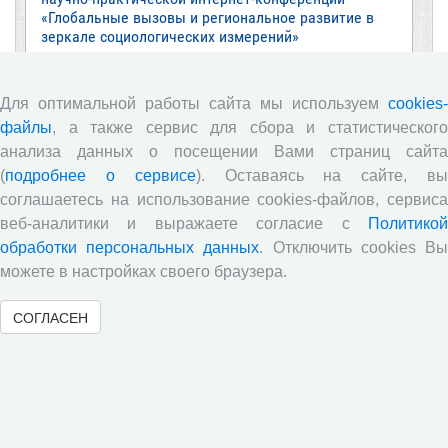
«Глобальные вызовы и региональное развитие в
зеркале социологических измерений»
Глобальные вызовы и региональное развитие в
зеркале социологических измерений
Для оптимальной работы сайта мы используем
cookies-
Все сообщения »
файлы
, а также сервис для сбора и статистического
анализа данных о посещении Вами страниц сайта
(
подробнее о сервисе
). Оставаясь на сайте, в
Обзор научных публикаций
соглашаетесь на использование cookies-файлов, сервиса
веб-аналитики и выражаете согласие с
Политикой
Е.В. Лукин: обзор заметки «Вологодчина
обработки персональных данных
. Отключить cookies В
«взлетела» в рейтинге промышленного
можете в настройках своего браузера.
производства», газета «Красный север», № 74, 11
июля, 2018 г.
СОГЛАСЕН
Экспертное мнение А.И. Поваровой: обзор
статьи «Регионам хватит денег», газета «Известия»,
№88, 2018 г.
В.Н. Барсуков: обзор статьи «Повышение
пенсионного возраста: позитивные эффекты и
вероятные риски», журнал «Экономическая