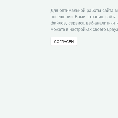
Лабор
Для оптимальной работы сайта 
Лабор
посещении Вами страниц сайта 
Типог
файлов, сервиса веб-аналитики 
можете в настройках своего брауз
Здание №7,
Отдел
СОГЛАСЕН
Центр
Отдел
деяте
« Вернуться назад
© 2000-2026 Вологодский научный центр Российско
Контент доступен под лицензией
Creative Commons 