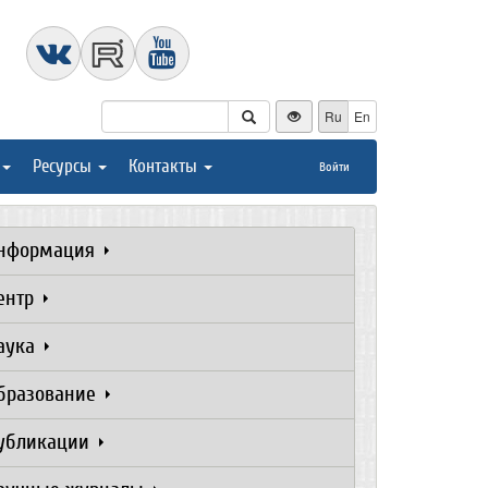
Ru
En
Ресурсы
Контакты
Войти
нформация
ентр
аука
бразование
убликации