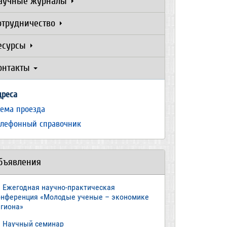
аучные журналы
отрудничество
есурсы
онтакты
дреса
хема проезда
елефонный справочник
бъявления
Ежегодная научно-практическая
онференция «Молодые ученые – экономике
егиона»
​Научный семинар