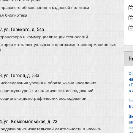
 правового обеспечения и кадровой политики
ая библиотека
 ул. Горького, д. 54а
 трансфера и коммерциализации технологий
атория интеллектуальных и программно-информационных
м
Н
О
 ул. Гоголя, д. 53а
н
 исследования уровня и образа жизни населения:
«
 социокультурных и политических исследований
в
 социально-демографических исследований
Г
в
В
, ул. Комсомольская, д. 23
а
г
 редакционно-издательской деятельности и научно-