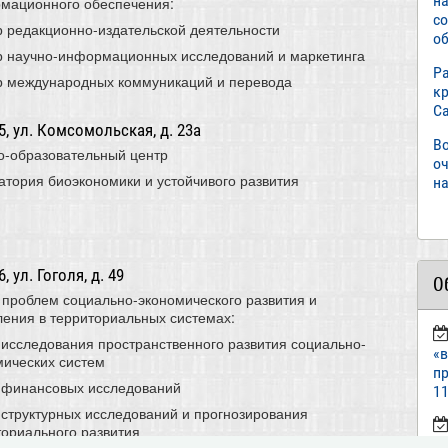
н
мационного обеспечения:
с
р редакционно-издательской деятельности
об
р научно-информационных исследований и маркетинга
Р
р международных коммуникаций и перевода
к
С
, ул. Комсомольская, д. 23а
В
о-образовательный центр
о
атория биоэкономики и устойчивого развития
на
 ул. Гоголя, д. 49
О
 проблем социально-экономического развития и
ления в территориальных системах:
 исследования пространственного развития социально-
«
мических систем
пр
 финансовых исследований
11
 структурных исследований и прогнозирования
ториального развития
ст