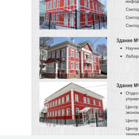
инфор
Секто
Секто
Секто
Здание №5
Научн
Лабор
Здание №6,
Отдел
управ
Центр
эконо
Центр
Центр
терри