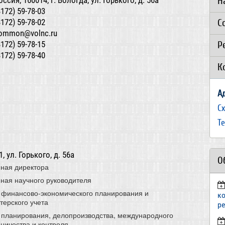
Н
оссия, 160014, г. Вологда, ул. Горького, д. 56а
8172) 59-78-03
С
8172) 59-78-02
ommon@volnc.ru
Р
8172) 59-78-15
8172) 59-78-40
К
А
С
Т
 ул. Горького, д. 56а
О
ная директора
ная научного руководителя
 финансово-экономического планирования и
к
терского учета
р
 планирования, делопроизводства, международного
ничества и контроля