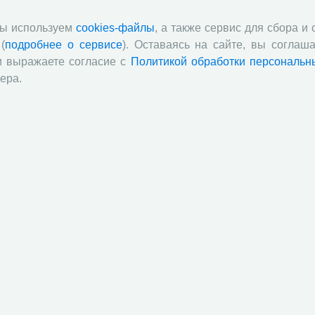
атория инновационной экономики
«И
мы используем
cookies-файлы
, а также сервис для сбора и
атория биоэкономики и устойчивого развития
(
подробнее о сервисе
). Оставаясь на сайте, вы соглаша
п
рафия
в
и выражаете согласие с
Политикой обработки персональн
по
ера.
 ул. Гоголя, д. 51
 исследования уровня и образа жизни населения
«
 социокультурных и политических исследований
он
 капитального ремонта и административно-хозяйственной
льности
й академии наук
Attribution-NonCommercial-NoDerivatives 4.0 International License