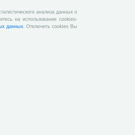
звестия», №88, 2018 г.
 статистического анализа данных о
В.Н. Барсуков: обзор статьи «Повышение
етесь на использование cookies-
енсионного возраста: позитивные эффекты и
ероятные риски», журнал «Экономическая
ых данных
. Отключить cookies Вы
литика» №1, 2018 г.
С.А. Кожевников: обзор статьи А. Лабыкина
Агро 24» переводит пищевую цепочку в
лайн», журнал «Эксперт», №8, 2018 г.
Молочный парадокс
Все сообщения »