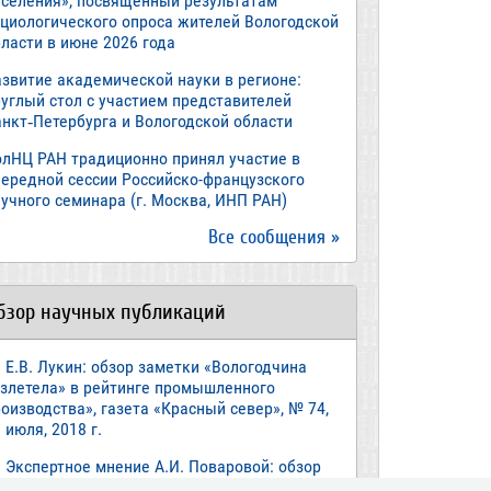
аселения», посвященный результатам
оциологического опроса жителей Вологодской
ласти в июне 2026 года
азвитие академической науки в регионе:
руглый стол с участием представителей
анкт‑Петербурга и Вологодской области
олНЦ РАН традиционно принял участие в
чередной сессии Российско-французского
учного семинара (г. Москва, ИНП РАН)
Все сообщения »
бзор научных публикаций
Е.В. Лукин: обзор заметки «Вологодчина
взлетела» в рейтинге промышленного
оизводства», газета «Красный север», № 74,
 июля, 2018 г.
Экспертное мнение А.И. Поваровой: обзор
атьи «Регионам хватит денег», газета