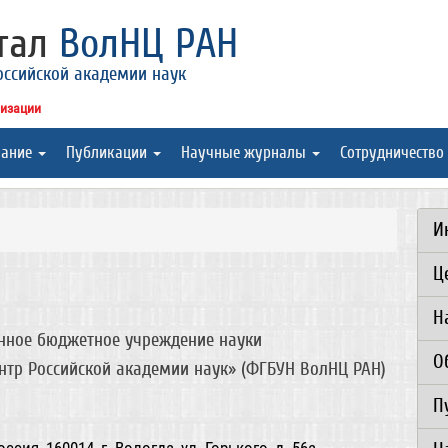
ртал
ВолНЦ РАН
оссийской академии наук
низации
вание
Публикации
Научные журналы
Сотрудничество
И
Ц
Н
нное бюджетное учреждение науки
О
нтр Российской академии наук» (ФГБУН ВолНЦ РАН)
П