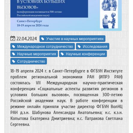
22.04.2024
Участие в научных мероприятиях
Международное сотрудничество
Исследования
Научные мероприятия
Научные конференции
Сотрудничество
18-19 апреля 2024 г. в Санкт-Петербурге в ФГБУН Институте
проблем региональной экономики РАН (ИПРЭ РАН)
состоялась VII Международная научно-практическая
конференция «Социальные аспекты развития регионов в
условиях больших вызовов», посвященная 300-летию
Российской академии наук. В работе конференции в
режиме онлайн приняли участие директор ФГБУН ВолНЦ
РАН д.э.н. Шабунова Александра Анатольевна; н.с. к.э.н.
Копытова Екатерина Дмитриевна; н.с. Патракова Светлана
Сергеевна.