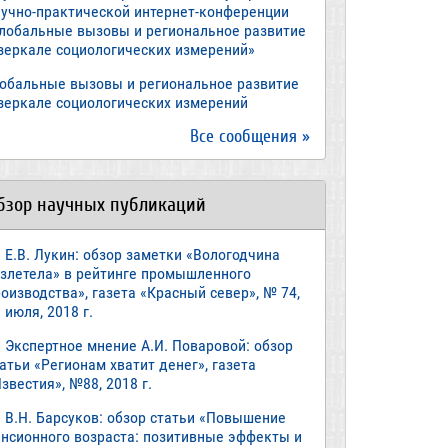
аучно-практической интернет-конференции
Глобальные вызовы и региональное развитие
 зеркале социологических измерений»
лобальные вызовы и региональное развитие
 зеркале социологических измерений
Все сообщения »
бзор научных публикаций
Е.В. Лукин: обзор заметки «Вологодчина
взлетела» в рейтинге промышленного
оизводства», газета «Красный север», № 74,
 июля, 2018 г.
Экспертное мнение А.И. Поваровой: обзор
атьи «Регионам хватит денег», газета
звестия», №88, 2018 г.
В.Н. Барсуков: обзор статьи «Повышение
енсионного возраста: позитивные эффекты и