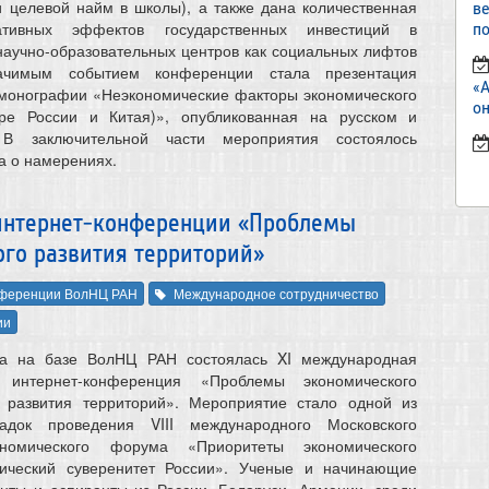
и целевой найм в школы), а также дана количественная
в
ативных эффектов государственных инвестиций в
по
научно-образовательных центров как социальных лифтов
ачимым событием конференции стала презентация
«
 монографии «Неэкономические факторы экономического
он
ре России и Китая)», опубликованная на русском и
 В заключительной части мероприятия состоялось
а о намерениях.
интернет-конференции «Проблемы
ого развития территорий»
ференции ВолНЦ РАН
Международное сотрудничество
ии
да на базе ВолНЦ РАН состоялась XI международная
ая интернет-конференция «Проблемы экономического
о развития территорий». Мероприятие стало одной из
адок проведения VIII международного Московского
ономического форума «Приоритеты экономического
гический суверенитет России». Ученые и начинающие
енты и аспиранты из России, Беларуси, Армении, среди