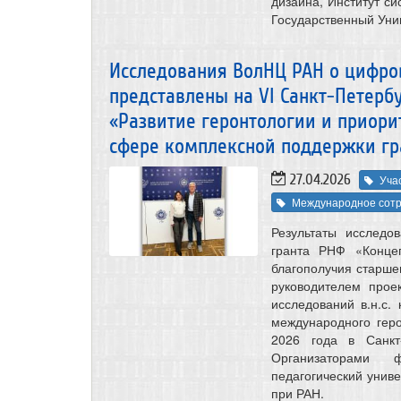
дизайна, Институт с
Государственный Уни
Исследования ВолНЦ РАН о цифро
представлены на VI Санкт-Петер
«Развитие геронтологии и приори
сфере комплексной поддержки гр
27.04.2026
Уча
Международное сотр
Результаты исслед
гранта РНФ «Конце
благополучия старше
руководителем прое
исследований в.н.с. 
международного гер
2026 года в Санкт
Организаторами 
педагогический униве
при РАН.