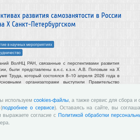
ктивах развития самозанятости в России
 на X Санкт-Петербургском
тие в научных мероприятиях
удничество
ваний ВолНЦ РАН, связанные с перспективами развития
ии, были представлены в.н.с. к.э.н. А.В. Поповым на X
ме Труда, который состоялся 8–10 апреля 2026 года в
Основными организаторами выступили Правительство
Межпарламентская Ассамблея государств – участников
имых Государств, Санкт-Петербургский государственный
ддержке Министерства труда и социальной защиты РФ.
мы используем
cookies-файлы
, а также сервис для сбора и
(
подробнее о сервисе
). Оставаясь на сайте, вы соглаша
и выражаете согласие с
Политикой обработки персональн
вой включенности лиц старшего возраста
ера.
ной Грушинской социологической