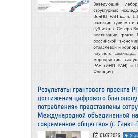
Заведующий лабора
структурных исслед
ВолНЦ РАН к.э.н. Е.
развития туризма и
субъектов Северо-З
реализации гранта
российской экономи
отраслевой и корпор
научного семинара
мероприятия выступ
РАН (ИНП РАН) и Це
Франция).
Результаты грантового проекта 
достижения цифрового благополу
потребления» представлены сотр
Международной объединенной на
современное общество» (г. Санкт-
01.07.2026
Учас