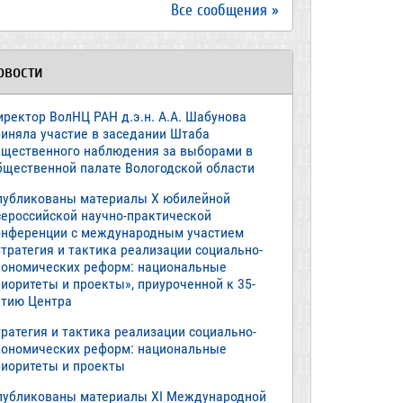
Все сообщения »
овости
иректор ВолНЦ РАН д.э.н. А.А. Шабунова
риняла участие в заседании Штаба
бщественного наблюдения за выборами в
бщественной палате Вологодской области
публикованы материалы X юбилейной
сероссийской научно-практической
онференции с международным участием
тратегия и тактика реализации социально-
кономических реформ: национальные
иоритеты и проекты», приуроченной к 35-
етию Центра
ратегия и тактика реализации социально-
кономических реформ: национальные
риоритеты и проекты
публикованы материалы XI Международной