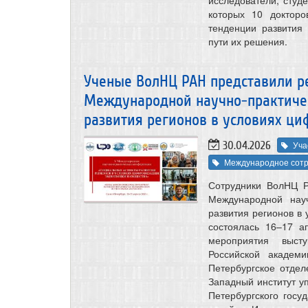
которых 10 докторо
тенденции развития
пути их решения.
Ученые ВолНЦ РАН представили р
Международной научно-практиче
развития регионов в условиях ц
30.04.2026
Уча
Международное сотр
Сотрудники ВолНЦ Р
Международной нау
развития регионов в
состоялась 16–17 а
мероприятия выст
Российской академ
Петербургское отде
Западный институт у
Петербургского госу