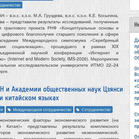
удничество
 в.н.с. к.э.н. М.А. Груздева, в.н.с. к.э.н. К.Е. Косыгина,
олова – представили результаты исследований, полученные
Н
и грантового проекта РНФ «Концептуальные основы и
я цифрового благополучия старшего поколения в сфере
аседании Международного симпозиума «Серебряный
Д
п
вая социализация», прошедшего в рамках XIX
о
бъединенной научной конференции «Интернет и
О
» (Internet and Modern Society, IMS-2026). Мероприятие
нальном исследовательском университете ИТМО 22–24
О
рге.
В
к
«С
Н и Академии общественных наук Цзянси
э
 и китайском языках
пр
л
ги
Международное сотрудничество
Сотрудничество
Ст
кономические факторы экономического развития (на
э
 Китая)» представлены результаты комплексного
п
оров экономического развития неэкономической,
О
рироды, реализованного совместными усилиями