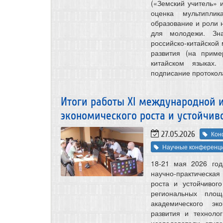
(«Земский учитель» 
оценка мультиплик
образование и роли 
для молодежи. Зн
российско-китайской
развития (на приме
китайском языках.
подписание протокол
Итоги работы XI международной 
экономического роста и устойчив
27.05.2026
Кон
Научные конференц
18-21 мая 2026 го
научно-практическ
роста и устойчивог
региональных площ
академического эк
развития и техноло
исследователи, студ