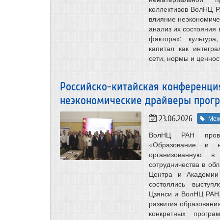
коллективов ВолНЦ 
влияние неэкономиче
анализ их состояния 
факторах: культура
капитал как интегр
сети, нормы и ценнос
Российско-китайская конференци
неэкономические драйверы прогре
23.06.2026
Меж
ВолНЦ РАН прове
«Образование и н
организованную в 
сотрудничества в об
Центра и Академии
состоялись выступ
Цзянси и ВолНЦ РАН,
развития образования
конкретных програ