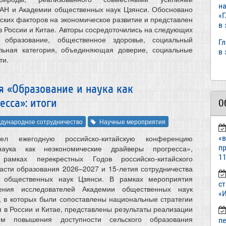
н
РАН и Академии общественных наук Цзянси. Обосновано
«
ских факторов на экономическое развитие и представлен
в
в России и Китае. Авторы сосредоточились на следующих
, образование, общественное здоровье, социальный
Г
альная категория, объединяющая доверие, социальные
в
ти.
я «Образование и наука как
сса»: итоги
О
дународное сотрудничество
Научные мероприятия
л ежегодную российско-китайскую конференцию
«
пр
аука как неэкономические драйверы прогресса»,
11
рамках перекрестных Годов российско-китайского
ласти образования 2026–2027 и 15-летия сотрудничества
 общественных наук Цзянси. В рамках мероприятия
ст
ления исследователей Академии общественных наук
«И
 в которых были сопоставлены национальные стратегии
 в России и Китае, представлены результаты реализации
мм повышения доступности сельского образования
п