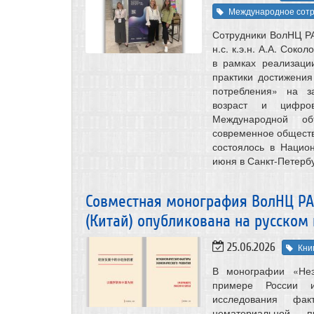
Международное сотр
Сотрудники ВолНЦ РАН –
н.с. к.э.н. А.А. Сок
в рамках реализаци
практики достижени
потребления» на з
возраст и цифро
Международной о
современное общество
состоялось в Нацио
июня в Санкт-Петербу
Совместная монография ВолНЦ РА
(Китай) опубликована на русском
25.06.2026
Кни
В монографии «Неэ
примере России и
исследования факт
нематериальной п