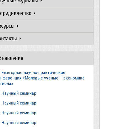
аучные журналы
отрудничество
есурсы
онтакты
бъявления
Ежегодная научно-практическая
онференция «Молодые ученые – экономике
егиона»
​Научный семинар
​Научный семинар
Научный семинар
​Научный семинар