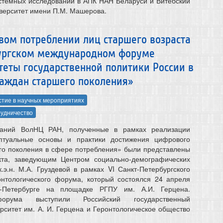
истемных исследований в АПК НАН Беларуси и Витебский
верситет имени П.М. Машерова.
вом потреблении лиц старшего возраста
бургском международном форуме
теты государственной политики России в
аждан старшего поколения»
стие в научных мероприятиях
удничество
ований ВолНЦ РАН, полученные в рамках реализации
птуальные основы и практики достижения цифрового
го поколения в сфере потребления» были представлены
кта, заведующим Центром социально-демографических
к.э.н. М.А. Груздевой в рамках VI Санкт-Петербургского
онтологического форума, который состоялся 24 апреля
-Петербурге на площадке РГПУ им. А.И. Герцена.
форума выступили Российский государственный
рситет им. А. И. Герцена и Геронтологическое общество