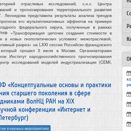
Н
торией отраслевых исследований, с.н.с. Центра
ований и прогнозирования территориального развития
С
Г. Леонидова представила результаты анализа трендов
 прогноза его мультипликативных эффектов на примере
Р
ападного федерального округа, полученные в рамках
 РНФ «Трансформация цепочек создания стоимости в
ке в новых геополитических условиях: межотраслевой,
К
ативный разрез» на LXXI сессии Российско-французского
, который прошел 3 июля в Москве. Организаторами
или Институт народнохозяйственного прогнозирования
О
нтр исследований моделей индустриализации (CEMI,
к
РНФ «Концептуальные основы и практики
р
чия старшего поколения в сфере
удниками ВолНЦ РАН на XIX
учной конференции «Интернет и
Петербург)
тие в научных мероприятиях