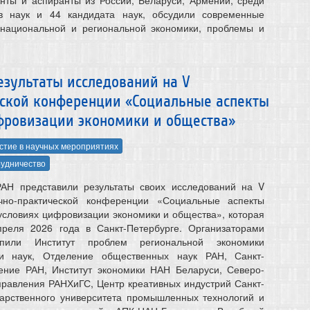
в наук и 44 кандидата наук, обсудили современные
 национальной и региональной экономики, проблемы и
езультаты исследований на V
ской конференции «Социальные аспекты
ифровизации экономики и общества»
стие в научных мероприятиях
удничество
АН представили результаты своих исследований на V
чно-практической конференции «Социальные аспекты
 условиях цифровизации экономики и общества», которая
преля 2026 года в Санкт-Петербурге. Организаторами
упили Институт проблем региональной экономики
ии наук, Отделение общественных наук РАН, Санкт-
ление РАН, Институт экономики НАН Беларуси, Северо-
правления РАНХиГС, Центр креативных индустрий Санкт-
дарственного университета промышленных технологий и