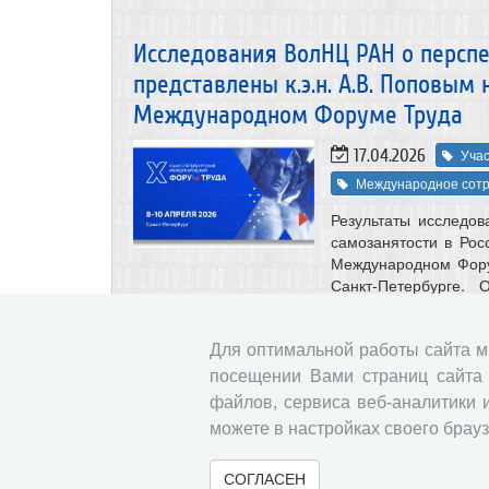
Исследования ВолНЦ РАН о перспе
представлены к.э.н. А.В. Поповым
Международном Форуме Труда
17.04.2026
Учас
Международное сотр
Результаты исследо
самозанятости в Росс
Международном Фору
Санкт-Петербурге. 
Санкт-Петербурга, 
Содружества Независ
университет, при по
Для оптимальной работы сайта 
посещении Вами страниц сайта 
файлов, сервиса веб-аналитики 
Исследования ВолНЦ РАН о цифро
можете в настройках своего брауз
представлены на XVI Международ
конференции
СОГЛАСЕН