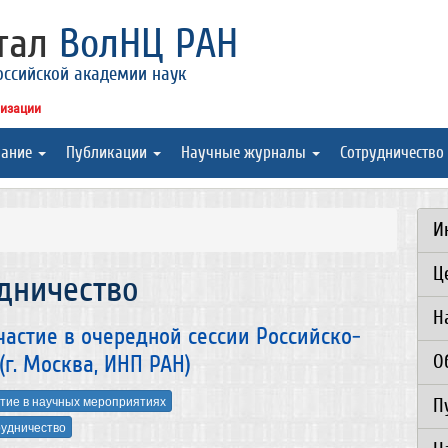
ртал
ВолНЦ РАН
оссийской академии наук
низации
вание
Публикации
Научные журналы
Сотрудничество
И
Ц
дничество
Н
астие в очередной сессии Российско-
О
г. Москва, ИНП РАН)
тие в научных мероприятиях
П
удничество