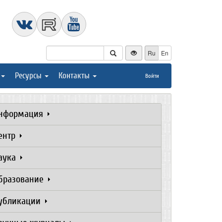
Ru
En
Ресурсы
Контакты
Войти
нформация
ентр
аука
бразование
убликации