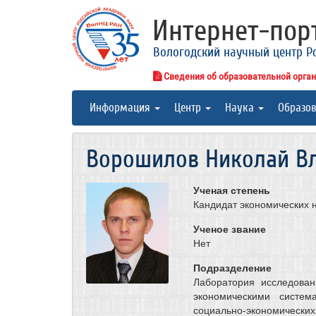
Интернет-по
Вологодский научный центр Р
Сведения об образовательной орга
Информация
Центр
Наука
Образо
Ворошилов Николай В
Ученая степень
Кандидат экономических 
Ученое звание
Нет
Подразделение
Лаборатория исследова
экономическими систем
социально-экономическ