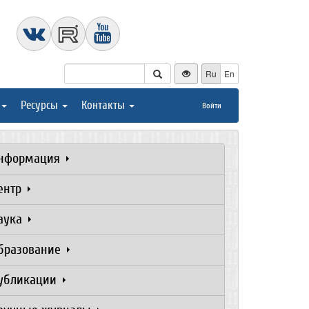
Ru
En
Ресурсы
Контакты
Войти
нформация
ентр
аука
бразование
убликации