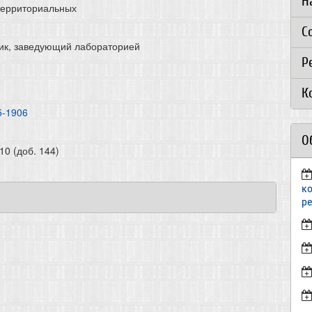
Н
 территориальных
С
ик, заведующий лабораторией
Р
К
5-1906
О
10 (доб. 144)
к
р