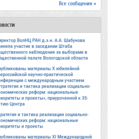
Все сообщения »
овости
иректор ВолНЦ РАН д.э.н. А.А. Шабунова
риняла участие в заседании Штаба
бщественного наблюдения за выборами в
бщественной палате Вологодской области
публикованы материалы X юбилейной
сероссийской научно-практической
онференции с международным участием
тратегия и тактика реализации социально-
кономических реформ: национальные
иоритеты и проекты», приуроченной к 35-
етию Центра
ратегия и тактика реализации социально-
кономических реформ: национальные
риоритеты и проекты
публикованы материалы XI Международной