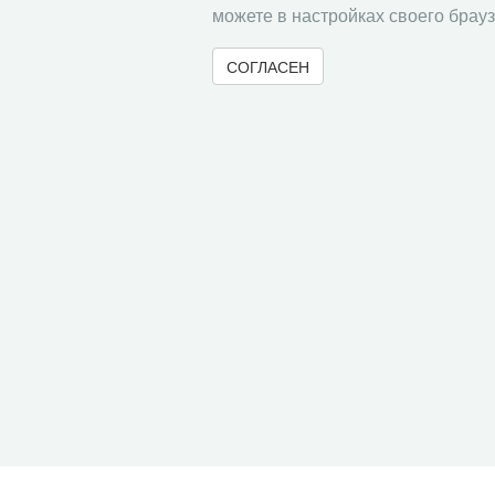
можете в настройках своего брауз
СОГЛАСЕН
© 2000-2026 Вологодский научный центр Российско
Контент доступен под лицензией
Creative Commons 
Метаданные издания можно просматривать, скачивать, копировать