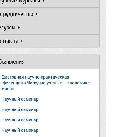
аучные журналы
отрудничество
есурсы
онтакты
бъявления
Ежегодная научно-практическая
онференция «Молодые ученые – экономике
егиона»
​Научный семинар
​Научный семинар
Научный семинар
​Научный семинар