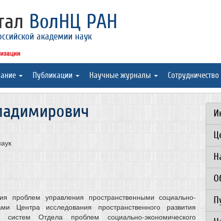
ртал
ВолНЦ РАН
оссийской академии наук
низации
вание
Публикации
Научные журналы
Сотрудничество
ладимирович
И
Ц
наук
Н
О
ния проблем управления пространственными социально-
П
ами Центра исследования пространственного развития
их систем Отдела проблем социально-экономического