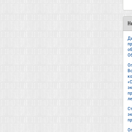
Н
Д
п
о
О
О
В
к
«С
э
пр
л
Ст
э
п
О