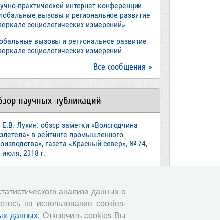
аучно-практической интернет-конференции
Глобальные вызовы и региональное развитие
 зеркале социологических измерений»
лобальные вызовы и региональное развитие
 зеркале социологических измерений
Все сообщения »
бзор научных публикаций
Е.В. Лукин: обзор заметки «Вологодчина
взлетела» в рейтинге промышленного
оизводства», газета «Красный север», № 74,
 июля, 2018 г.
Экспертное мнение А.И. Поваровой: обзор
атьи «Регионам хватит денег», газета
звестия», №88, 2018 г.
 статистического анализа данных о
етесь на использование cookies-
В.Н. Барсуков: обзор статьи «Повышение
енсионного возраста: позитивные эффекты и
ых данных
. Отключить cookies Вы