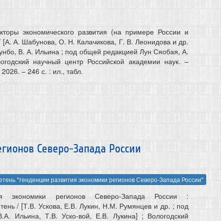
кторы экономического развития (на примере России и
 [А. А. Шабунова, О. Н. Калачикова, Г. В. Леонидова и др.
Хунбо, В. А. Ильина ; под общей редакцией Лун Сяобая, А.
логодский научный центр Российской академии наук. –
026. – 246 с. : ил., табл.
егионов Северо-Запада России
тень "тенденции развития экономики регионов Северо-Запада России"
ия экономики регионов Северо-Запада России :
нь / [Т.В. Ускова, Е.В. Лукин, Н.М. Румянцев и др. ; под
.А. Ильина, Т.В. Уско-вой, Е.В. Лукина] ; Вологодский