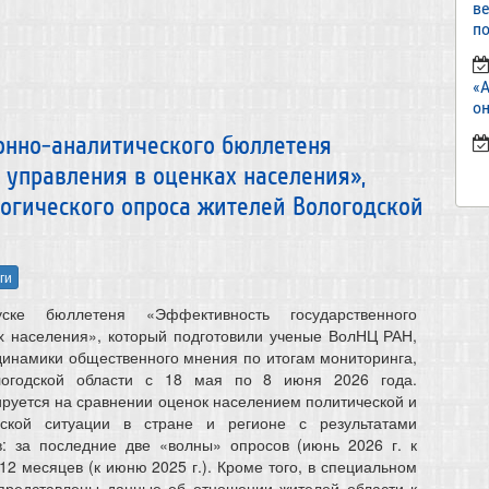
в
по
«
он
нно-аналитического бюллетеня
 управления в оценках населения»,
огического опроса жителей Вологодской
ги
ске бюллетеня «Эффективность государственного
х населения», который подготовили ученые ВолНЦ РАН,
динамики общественного мнения по итогам мониторинга,
логодской области с 18 мая по 8 июня 2026 года.
руется на сравнении оценок населением политической и
еской ситуации в стране и регионе с результатами
: за последние две «волны» опросов (июнь 2026 г. к
 12 месяцев (к июню 2025 г.). Кроме того, в специальном
 представлены данные об отношении жителей области к