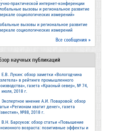
аучно-практической интернет-конференции
Глобальные вызовы и региональное развитие
 зеркале социологических измерений»
лобальные вызовы и региональное развитие
 зеркале социологических измерений
Все сообщения »
бзор научных публикаций
Е.В. Лукин: обзор заметки «Вологодчина
взлетела» в рейтинге промышленного
оизводства», газета «Красный север», № 74,
 июля, 2018 г.
Экспертное мнение А.И. Поваровой: обзор
атьи «Регионам хватит денег», газета
звестия», №88, 2018 г.
В.Н. Барсуков: обзор статьи «Повышение
енсионного возраста: позитивные эффекты и