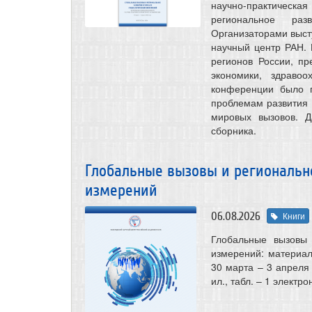
научно-практичес
региональное раз
Организаторами выст
научный центр РАН.
регионов России, пр
экономики, здравоо
конференции было п
проблемам развития 
мировых вызовов. 
сборника.
Глобальные вызовы и регионально
измерений
06.08.2026
Книги
Глобальные вызовы 
измерений: материалы
30 марта – 3 апреля 
ил., табл. – 1 электр