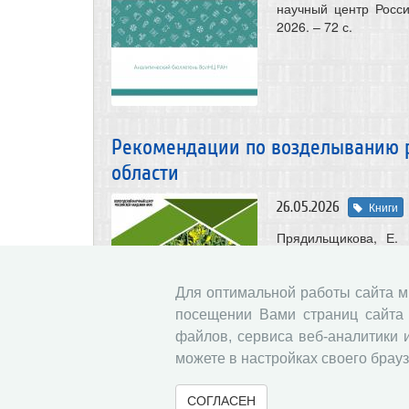
научный центр Росс
2026. – 72 с.
Рекомендации по возделыванию р
области
26.05.2026
Книги
Прядильщикова, Е.
условиях Вологодс
Прядильщикова, И. Л
центр Российской акад
Для оптимальной работы сайта 
посещении Вами страниц сайта 
файлов, сервиса веб-аналитики 
можете в настройках своего брауз
СОГЛАСЕН