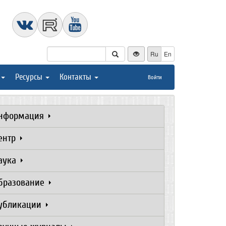
Ru
En
Ресурсы
Контакты
Войти
нформация
ентр
аука
бразование
убликации