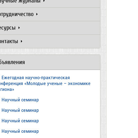
аучные журналы
отрудничество
есурсы
онтакты
бъявления
Ежегодная научно-практическая
онференция «Молодые ученые – экономике
егиона»
​Научный семинар
​Научный семинар
Научный семинар
​Научный семинар