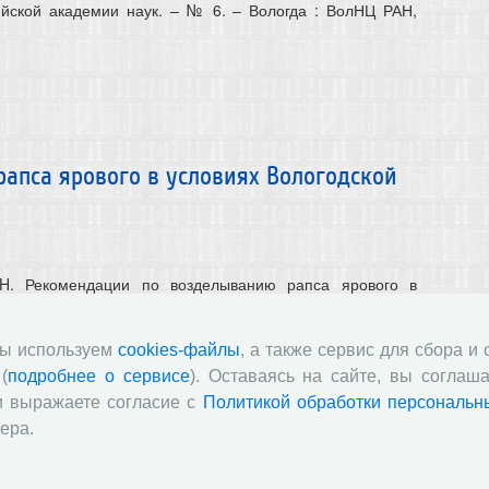
ийской академии наук. – № 6. – Вологда : ВолНЦ РАН,
апса ярового в условиях Вологодской
 H. Рекомендации по возделыванию рапса ярового в
кой области : методические рекомендации / Е. Н.
. Безгодова, Н. Ю. Коновалова ; Вологодский научный
емии наук. - Вологда : ВолНЦ РАН, 2026. - 36 с.
мы используем
cookies-файлы
, а также сервис для сбора и
(
подробнее о сервисе
). Оставаясь на сайте, вы соглаша
и выражаете согласие с
Политикой обработки персональн
ера.