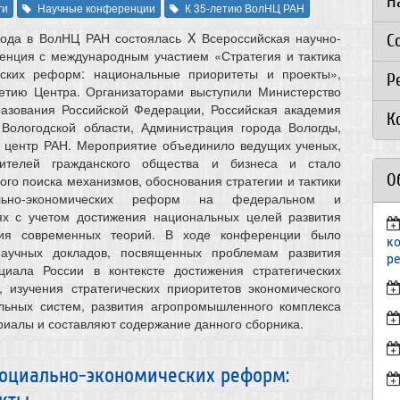
Н
ги
Научные конференции
К 35-летию ВолНЦ РАН
года в ВолНЦ РАН состоялась X Всероссийская научно-
С
енция с международным участием «Стратегия и тактика
еских реформ: национальные приоритеты и проекты»,
Р
летию Центра. Организаторами выступили Министерство
разования Российской Федерации, Российская академия
К
 Вологодской области, Администрация города Вологды,
й центр РАН. Мероприятие объединило ведущих ученых,
авителей гражданского общества и бизнеса и стало
О
го поиска механизмов, обоснования стратегии и тактики
ально-экономических реформ на федеральном и
ях с учетом достижения национальных целей развития
ия современных теорий. В ходе конференции было
к
научных докладов, посвященных проблемам развития
р
нциала России в контексте достижения стратегических
 изучения стратегических приоритетов экономического
альных систем, развития агропромышленного комплекса
риалы и составляют содержание данного сборника.
социально-экономических реформ: