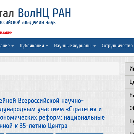
ртал
ВолНЦ РАН
оссийской академии наук
низации
вание
Публикации
Научные журналы
Сотрудничество
И
Ц
Н
йной Всероссийской научно-
О
дународным участием «Стратегия и
кономических реформ: национальные
П
нной к 35-летию Центра