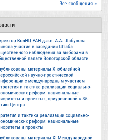
Все сообщения »
овости
иректор ВолНЦ РАН д.э.н. А.А. Шабунова
риняла участие в заседании Штаба
бщественного наблюдения за выборами в
бщественной палате Вологодской области
публикованы материалы X юбилейной
сероссийской научно-практической
онференции с международным участием
тратегия и тактика реализации социально-
кономических реформ: национальные
иоритеты и проекты», приуроченной к 35-
етию Центра
ратегия и тактика реализации социально-
кономических реформ: национальные
риоритеты и проекты
публикованы материалы XI Международной