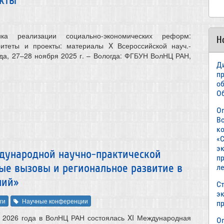
екты
ка реализации социально-экономических реформ:
Н
итеты и проекты: материалы X Всероссийской науч.-
огда, 27–28 ноября 2025 г. – Вологда: ФГБУН ВолНЦ РАН,
Д
п
о
О
О
В
к
«С
э
дународной научно-практической
пр
ые вызовы и региональное развитие в
л
ний»
Ст
э
ги
Научные конференции
п
я 2026 года в ВолНЦ РАН состоялась XI Международная
О