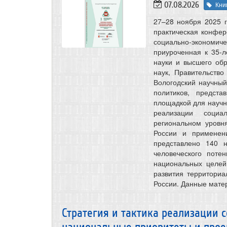
07.08.2026
Кни
27–28 ноября 2025 
практическая конфер
социально-экономич
приуроченная к 35-
науки и высшего об
наук, Правительство
Вологодский научны
политиков, предст
площадкой для научно
реализации соци
региональном уровн
России и применен
представлено 140 
человеческого поте
национальных целей,
развития территори
России. Данные мате
Стратегия и тактика реализации 