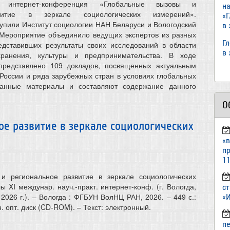
кая интернет-конференция «Глобальные вызовы и
н
витие в зеркале социологических измерений».
«
упили Институт социологии НАН Беларуси и Вологодский
в
 Мероприятие объединило ведущих экспертов из разных
Г
едставивших результаты своих исследований в области
в
хранения, культуры и предпринимательства. В ходе
редставлено 109 докладов, посвященных актуальным
России и ряда зарубежных стран в условиях глобальных
Данные материалы и составляют содержание данного
О
е развитие в зеркале социологических
«
пр
11
и региональное развитие в зеркале социологических
 XI междунар. науч.-практ. интернет-конф. (г. Вологда,
ст
2026 г.). – Вологда : ФГБУН ВолНЦ РАН, 2026. – 449 с.:
«И
он. опт. диск (CD-ROM). – Текст: электронный.
п