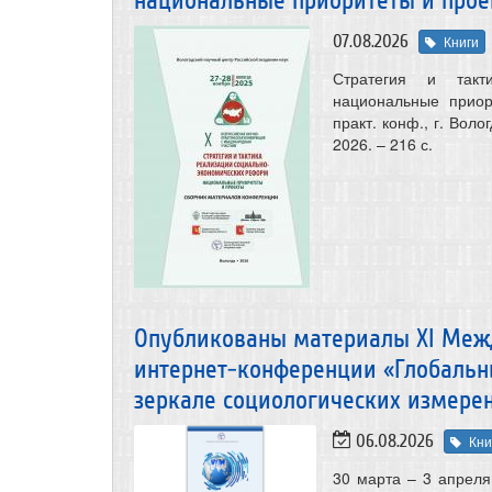
национальные приоритеты и про
07.08.2026
Книги
Стратегия и такти
национальные приор
практ. конф., г. Вол
2026. – 216 с.
Опубликованы материалы XI Меж
интернет-конференции «Глобальн
зеркале социологических измере
06.08.2026
Кни
30 марта – 3 апрел