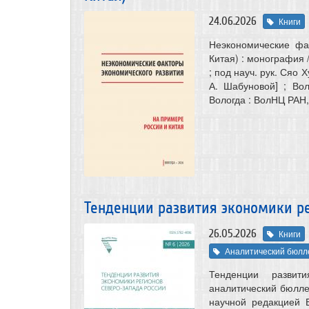
24.06.2026
Книги
Неэкономические фа
Китая) : монография /
; под науч. рук. Сяо 
А. Шабуновой] ; Во
Вологда : ВолНЦ РАН, 2
Тенденции развития экономики р
26.05.2026
Книги
Аналитический бюлле
Тенденции развит
аналитический бюллете
научной редакцией В