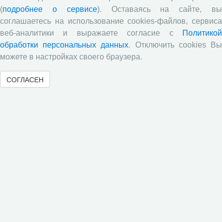
(
подробнее о сервисе
). Оставаясь на сайте, в
Е.В. Лукин: обзор заметки «Вологодчина
соглашаетесь на использование cookies-файлов, сервиса
«взлетела» в рейтинге промышленного
веб-аналитики и выражаете согласие с
Политикой
производства», газета «Красный север», № 74, 11
обработки персональных данных
. Отключить cookies В
июля, 2018 г.
можете в настройках своего браузера.
Экспертное мнение А.И. Поваровой: обзор
статьи «Регионам хватит денег», газета «Известия»,
СОГЛАСЕН
№88, 2018 г.
В.Н. Барсуков: обзор статьи «Повышение
пенсионного возраста: позитивные эффекты и
вероятные риски», журнал «Экономическая
политика» №1, 2018 г.
С.А. Кожевников: обзор статьи А. Лабыкина
«Агро 24» переводит пищевую цепочку в онлайн»,
журнал «Эксперт», №8, 2018 г.
Молочный парадокс
Все сообщения »