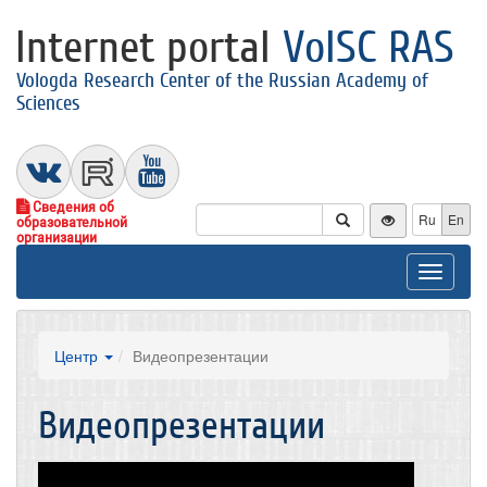
Internet portal
VolSC RAS
Vologda Research Center of the Russian Academy of
Sciences
Сведения об
Ru
En
образовательной
организации
Toggle
navigat
Центр
Видеопрезентации
Видеопрезентации