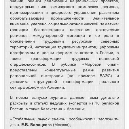
знаний, оценки реализации национальных проектов,
продуктовых ниш химического комплекса региона,
прогнозирования и цифрового управления развитием
обрабатывающей промышленности. Значительное
внимание уделено социально-экономической тематике:
границам благосостояния населения арктических
регионов, международной миграции и ее роли в
обеспечении трудовыми ресурсами северных
территорий, интеграции трудовых мигрантов, цифровым
платформам и новым формам занятости в России, а
также трансформации трудовых ценностей
старшеклассников. В рубрике «Мировой опыт»
представлены концептуальные рамки развития
региональной интеграции (на примере ЕАЭС) и
динамика структурной трансформации реального
сектора экономики Армении.
В новом выпуске журнала данные темы детально
раскрыты в статьях ведущих экспертов из 10 регионов
России, а также Казахстана и Армении:
«
Глобальный рынок знаний: особенности, эволюция
»
д.э.н.
Е.В. Балацкого
(Москва);