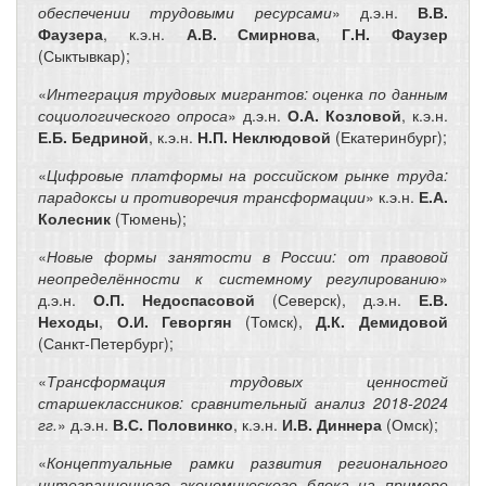
обеспечении трудовыми ресурсами
» д.э.н.
В.В.
Фаузера
, к.э.н.
А.В. Смирнова
,
Г.Н. Фаузер
(Сыктывкар);
«
Интеграция трудовых мигрантов: оценка по данным
социологического опроса
» д.э.н.
О.А. Козловой
, к.э.н.
Е.Б. Бедриной
, к.э.н.
Н.П. Неклюдовой
(Екатеринбург);
«
Цифровые платформы на российском рынке труда:
парадоксы и противоречия трансформации
» к.э.н.
Е.А.
Колесник
(Тюмень);
«
Новые формы занятости в России: от правовой
неопределённости к системному регулированию
»
д.э.н.
О.П. Недоспасовой
(Северск), д.э.н.
Е.В.
Неходы
,
О.И. Геворгян
(Томск),
Д.К. Демидовой
(Санкт-Петербург);
«
Трансформация трудовых ценностей
старшеклассников: сравнительный анализ 2018-2024
гг.
» д.э.н.
В.С. Половинко
, к.э.н.
И.В. Диннера
(Омск);
«
Концептуальные рамки развития регионального
интеграционного экономического блока на примере