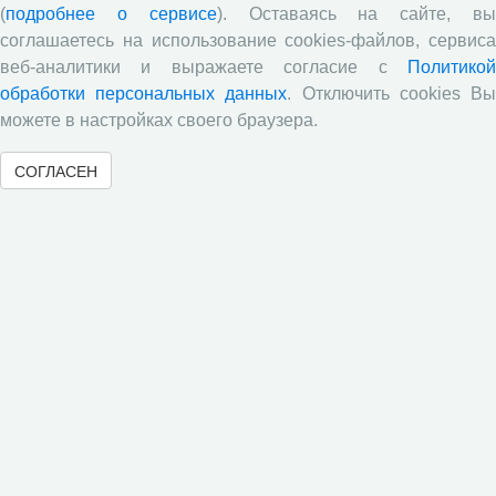
Всероссийской научно-практической конференции с
(
подробнее о сервисе
). Оставаясь на сайте, в
международным участием «Стратегия и тактика
соглашаетесь на использование cookies-файлов, сервиса
реализации социально-экономических реформ:
веб-аналитики и выражаете согласие с
Политикой
национальные приоритеты и проекты»,
приуроченной к 35-летию Центра
обработки персональных данных
. Отключить cookies В
можете в настройках своего браузера.
Стратегия и тактика реализации социально-
экономических реформ: национальные приоритеты
СОГЛАСЕН
и проекты
Опубликованы материалы XI Международной
научно-практической интернет-конференции
«Глобальные вызовы и региональное развитие в
зеркале социологических измерений»
Глобальные вызовы и региональное развитие в
зеркале социологических измерений
Все сообщения »
Обзор научных публикаций