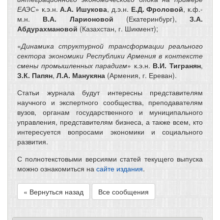
ЕАЭС
» к.э.н.
А.А. Ишукова
, д.э.н.
Е.Д. Фроловой
, к.ф.-
м.н.
В.А. Ларионовой
(Екатеринбург),
З.А.
Абдурахмановой
(Казахстан, г. Шикмент);
«
Динамика структурной трансформации реального
сектора экономики Республики Армения в контексте
смены промышленных парадигм
» к.э.н.
В.И. Тигранян
,
З.К. Папян
,
Л.А. Манукяна
(Армения, г. Ереван).
Статьи журнала будут интересны представителям
научного и экспертного сообщества, преподавателям
вузов, органам государственного и муниципального
управления, представителям бизнеса, а также всем, кто
интересуется вопросами экономики и социального
развития.
С полнотекстовыми версиями статей текущего выпуска
можно ознакомиться на
сайте издания
.
« Вернуться назад
Все сообщения