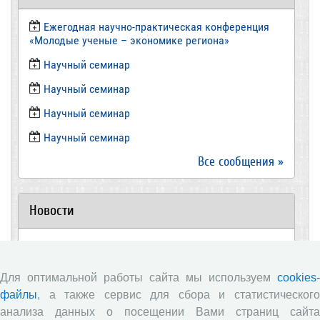
Ежегодная научно-практическая конференция
«Молодые ученые – экономике региона»
​Научный семинар
​Научный семинар
Научный семинар
​Научный семинар
Все сообщения »
Новости
Директор ВолНЦ РАН д.э.н. А.А. Шабунова приняла
участие в заседании Штаба общественного
наблюдения за выборами в Общественной палате
Для оптимальной работы сайта мы используем
cookies-
Вологодской области
файлы
, а также сервис для сбора и статистического
Опубликованы материалы X юбилейной
анализа данных о посещении Вами страниц сайта