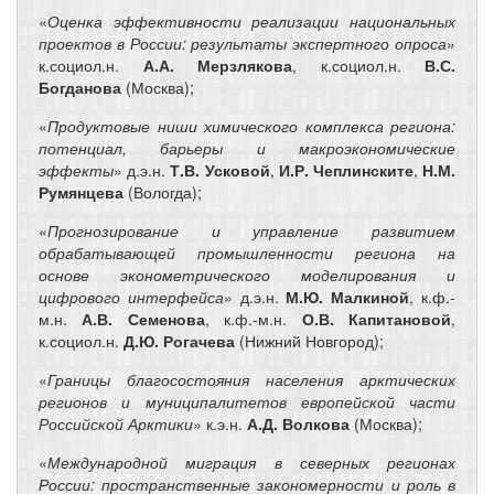
«
Оценка эффективности реализации национальных
проектов в России: результаты экспертного опроса
»
к.социол.н.
А.А. Мерзлякова
, к.социол.н.
В.С.
Богданова
(Москва);
«
Продуктовые ниши химического комплекса региона:
потенциал, барьеры и макроэкономические
эффекты
» д.э.н.
Т.В. Усковой
,
И.Р. Чеплинските
,
Н.М.
Румянцева
(Вологда);
«
Прогнозирование и управление развитием
обрабатывающей промышленности региона на
основе эконометрического моделирования и
цифрового интерфейса
» д.э.н.
М.Ю. Малкиной
, к.ф.-
м.н.
А.В. Семенова
, к.ф.-м.н.
О.В. Капитановой
,
к.социол.н.
Д.Ю. Рогачева
(Нижний Новгород);
«
Границы благосостояния населения арктических
регионов и муниципалитетов европейской части
Российской Арктики
» к.э.н.
А.Д. Волкова
(Москва);
«
Международной миграция в северных регионах
России: пространственные закономерности и роль в