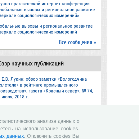
аучно-практической интернет-конференции
Глобальные вызовы и региональное развитие
 зеркале социологических измерений»
лобальные вызовы и региональное развитие
 зеркале социологических измерений
Все сообщения »
бзор научных публикаций
Е.В. Лукин: обзор заметки «Вологодчина
взлетела» в рейтинге промышленного
оизводства», газета «Красный север», № 74,
 июля, 2018 г.
Экспертное мнение А.И. Поваровой: обзор
атьи «Регионам хватит денег», газета
звестия», №88, 2018 г.
 статистического анализа данных о
етесь на использование cookies-
В.Н. Барсуков: обзор статьи «Повышение
енсионного возраста: позитивные эффекты и
ых данных
. Отключить cookies Вы