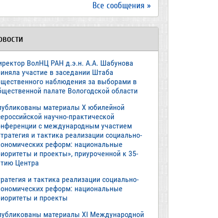
Все сообщения »
овости
иректор ВолНЦ РАН д.э.н. А.А. Шабунова
риняла участие в заседании Штаба
бщественного наблюдения за выборами в
бщественной палате Вологодской области
публикованы материалы X юбилейной
сероссийской научно-практической
онференции с международным участием
тратегия и тактика реализации социально-
кономических реформ: национальные
иоритеты и проекты», приуроченной к 35-
етию Центра
ратегия и тактика реализации социально-
кономических реформ: национальные
риоритеты и проекты
публикованы материалы XI Международной