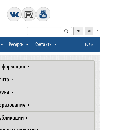
Ru
En
Ресурсы
Контакты
Войти
нформация
ентр
аука
бразование
убликации