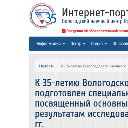
Интернет-по
Вологодский научный центр Р
Сведения об образовательной орга
Информация
Центр
Наука
Образо
Новости
К 35-летию Вологодского научного 
К 35-летию Вологодско
подготовлен специаль
посвященный основны
результатам исследова
гг.