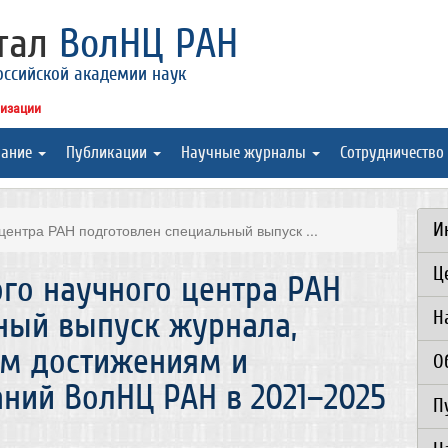
ртал
ВолНЦ РАН
оссийской академии наук
низации
вание
Публикации
Научные журналы
Сотрудничество
И
центра РАН подготовлен специальный выпуск ...
Ц
го научного центра РАН
ный выпуск журнала,
Н
м достижениям и
О
ний ВолНЦ РАН в 2021–2025
П