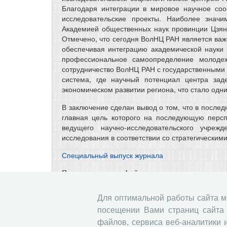
Благодаря интеграции в мировое научное со
исследовательские проекты. Наиболее значи
Академией общественных наук провинции Цзян
Отмечено, что сегодня ВолНЦ РАН является важ
обеспечивая интеграцию академической науки 
профессиональное самоопределение молодеж
сотрудничество ВолНЦ РАН с государственными 
система, где научный потенциал центра зад
экономическом развитии региона, что стало одн
В заключение сделан вывод о том, что в послед
главная цель которого на последующую персп
ведущего научно-исследовательского учре
исследования в соответствии со стратегически
Специальный выпуск журнала
Прикрепленные файлы
Спецвыпуск_2025
Для оптимальной работы сайта 
посещении Вами страниц сайта 
« Вернуться назад
Все сообщения
файлов, сервиса веб-аналитики 