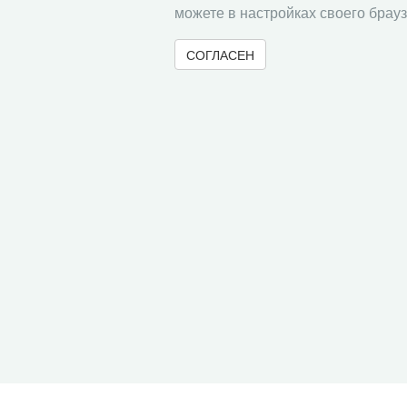
можете в настройках своего брауз
СОГЛАСЕН
© 2000-2026 Вологодский научный центр Российско
Контент доступен под лицензией
Creative Commons 
Метаданные издания можно просматривать, скачивать, копировать