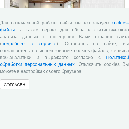
Для оптимальной работы сайта мы используем
cookies-
файлы
, а также сервис для сбора и статистического
анализа данных о посещении Вами страниц сайта
(
подробнее о сервисе
). Оставаясь на сайте, в
09.10.2024
соглашаетесь на использование cookies-файлов, сервиса
Заседания Ученого совета
веб-аналитики и выражаете согласие с
Политикой
30 сентября 2024 года состоялось заседание Ученого
обработки персональных данных
. Отключить cookies В
совета ФГБУН ВолНЦ РАН, на котором было
можете в настройках своего браузера.
представлено научное сообщение старшего научного
сотрудника к.э.н. Л.Н. Нацун на тему «Качество
детского населения регионов: приоритеты в контексте
СОГЛАСЕН
национальных целей развития РФ до 2030 года».
«
1
2
3
4
5
6
7
8
9
10
»