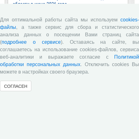
области в июне 2026 года
Развитие академической науки в регионе: круглый
Для оптимальной работы сайта мы используем
cookies-
стол с участием представителей Санкт‑Петербурга
и Вологодской области
файлы
, а также сервис для сбора и статистического
анализа данных о посещении Вами страниц сайта
ВолНЦ РАН традиционно принял участие в
(
подробнее о сервисе
). Оставаясь на сайте, в
очередной сессии Российско-французского
научного семинара (г. Москва, ИНП РАН)
соглашаетесь на использование cookies-файлов, сервиса
веб-аналитики и выражаете согласие с
Политикой
Председатель Совета молодых ученых ВолНЦ РАН
обработки персональных данных
. Отключить cookies В
приняла участие в XIV Всероссийском съезде
советов молодых ученых и студенческих научных
можете в настройках своего браузера.
обществ (г. Москва)
СОГЛАСЕН
Журнал «Экономические и социальные перемены:
факты, тенденции, прогноз» в зеркале экспертных
оценок: результаты опроса 2025 года
Все сообщения »
Обзор научных публикаций