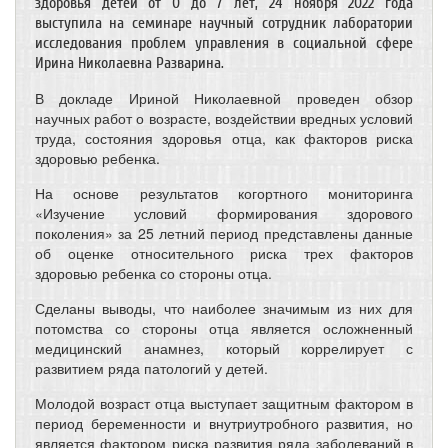
здоровья детей от 0 до 7 лет, 24 ноября 2022 года
выступила на семинаре научный сотрудник лаборатории
исследования проблем управления в социальной сфере
Ирина Николаевна Разварина.
В докладе Ириной Николаевной проведен обзор
научных работ о возрасте, воздействии вредных условий
труда, состояния здоровья отца, как факторов риска
здоровью ребенка.
На основе результатов когортного мониторинга
«Изучение условий формирования здорового
поколения» за 25 летний период представлены данные
об оценке относительного риска трех факторов
здоровью ребенка со стороны отца.
Сделаны выводы, что наиболее значимым из них для
потомства со стороны отца является осложненный
медицинский анамнез, который коррелирует с
развитием ряда патологий у детей.
Молодой возраст отца выступает защитным фактором в
период беременности и внутриутробного развития, но
является фактором риска развития ряда заболеваний в