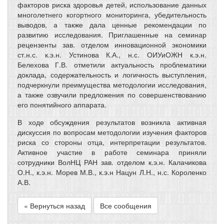
факторов риска здоровья детей, использование данных
многолетнего когортного мониторинга, убедительность
выводов, а также дала ценные рекомендации по
развитию исследования. Приглашенные на семинар
рецензенты зав. отделом инновационной экономики
ст.н.с. к.э.н. Устинова К.А., н.с. ОИУиОЖН к.э.н.
Белехова Г.В. отметили актуальность проблематики
доклада, содержательность и логичность выступления,
подчеркнули преимущества методологии исследования,
а также озвучили предложения по совершенствованию
его понятийного аппарата.
В ходе обсуждения результатов возникла активная
дискуссия по вопросам методологии изучения факторов
риска со стороны отца, интерпретации результатов.
Активное участие в работе семинара приняли
сотрудники ВолНЦ РАН зав. отделом к.э.н. Калачикова
О.Н., к.э.н. Морев М.В., к.э.н Нацун Л.Н., н.с. Короленко
А.В.
« Вернуться назад
Все сообщения