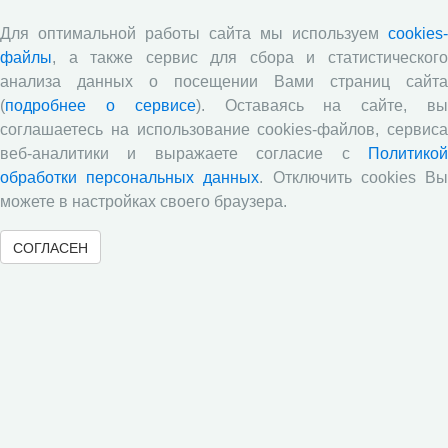
Опубликованы материалы XI Международной
Для оптимальной работы сайта мы используем
cookies-
научно-практической интернет-конференции
файлы
, а также сервис для сбора и статистического
«Глобальные вызовы и региональное развитие в
анализа данных о посещении Вами страниц сайта
зеркале социологических измерений»
(
подробнее о сервисе
). Оставаясь на сайте, в
Глобальные вызовы и региональное развитие в
соглашаетесь на использование cookies-файлов, сервиса
зеркале социологических измерений
веб-аналитики и выражаете согласие с
Политикой
Все сообщения »
обработки персональных данных
. Отключить cookies В
можете в настройках своего браузера.
Обзор научных публикаций
СОГЛАСЕН
Е.В. Лукин: обзор заметки «Вологодчина
«взлетела» в рейтинге промышленного
производства», газета «Красный север», № 74, 11
июля, 2018 г.
Экспертное мнение А.И. Поваровой: обзор
статьи «Регионам хватит денег», газета «Известия»,
№88, 2018 г.