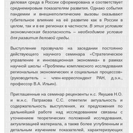
деловая среда в России сформирована и соответствует
среднемировым показателям развития. Однако события
пандемии и внешнеполитические вызовы оказывают
губительное влияние на её развитие как в России в
целом, так и в ее регионах в частности.
В этих условиях
экономическая безопасность – необходимое условие
для развития деловой среды.
Выступление прозвучало на заседании постоянно
действующего научного семинара «Стратегическое
управление и инновационная экономика» в рамках
научной школы «Проблемы комплексного исследования
региональных экономических и социальных процессов»
(руководитель – член-корреспондент РАН, д.э.н.,
профессор В.А. Ильин).
Приглашенные на семинар рецензенты н.с. Якушев Н.О.
и м.н.с. Патракова С.С. отметили актуальность и
содержательность выступления, их предложения по
дальнейшей работе над исследованием связаны с
уточнением теоретических положений исследования,
актуализацией материала, а также более углубленным и
детальным изучением показателей, характеризующих