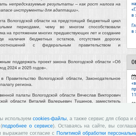
н
ать непредсказуемые результаты – как рост налога на
«
в запасе инструменты для адаптации».
в
ета Вологодской области на предстоящий бюджетный цикл
Г
лыми периодами, чему во многом способствовали
в
ка на протяжении многих предшествующих лет и создание
е наличия бюджетных остатков, отсутствия дорогих
имоотношений с федеральным правительством и
жным поддержать проект закона Вологодской области «Об
О
од 2024 и 2025 годов».
 в Правительство Вологодской области, Законодательное
«
палату региона.
пр
11
венной палаты Вологодской области Вячеслав Викторович
ской области Виталий Валерьевич Тушинов, заместитель
емович Богомазов, заместитель Губернатора и начальник
ст
 Татьяна Борисовна Голыгина, начальник Департамента
«И
мы используем
cookies-файлы
, а также сервис для сбора и
ана Анатольевна Пономарёва и председатель комитета по
Вологодской области Роман Юрьевич Заварин.
(
подробнее о сервисе
). Оставаясь на сайте, вы соглаша
п
и выражаете согласие с
Политикой обработки персональн
ала проект закона «Об областном бюджете на 2023 год и