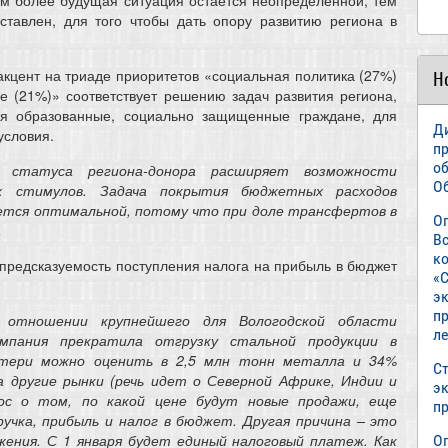
тем более будущая ситуация остается неопределенной, тем
тавлен, для того чтобы дать опору развитию региона в
цент на триаде приоритетов «социальная политика (27%)
Н
е (21%)» соответствует решению задач развития региона,
тся образованные, социально защищенные граждане, для
Д
условия.
п
о
у статуса региона-донора расширяет возможности
О
ых стимулов. Задача покрытия бюджетных расходов
ется оптимальной, потому что при доле трансфертов в
О
.
В
к
епредсказуемость поступления налога на прибыль в бюджет
«С
э
пр
 отношении крупнейшего для Вологодской области
л
мпания прекратила отгрузку стальной продукции в
отери можно оценить в 2,5 млн тонн металла и 34%
Ст
а другие рынки (речь идет о Северной Африке, Индии и
э
рос о том, по какой цене будут новые продажи, еще
п
чка, прибыль и налог в бюджет. Другая причина – это
жения. С 1 января будет единый налоговый платеж. Как
О