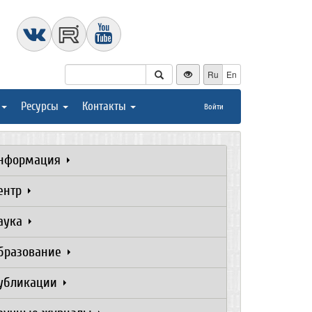
Ru
En
Ресурсы
Контакты
Войти
нформация
ентр
аука
бразование
убликации