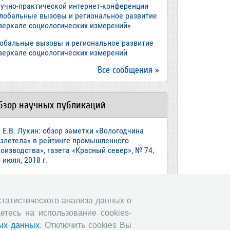
аучно-практической интернет-конференции
Глобальные вызовы и региональное развитие
 зеркале социологических измерений»
лобальные вызовы и региональное развитие
 зеркале социологических измерений
Все сообщения »
бзор научных публикаций
Е.В. Лукин: обзор заметки «Вологодчина
взлетела» в рейтинге промышленного
оизводства», газета «Красный север», № 74,
 июля, 2018 г.
Экспертное мнение А.И. Поваровой: обзор
атьи «Регионам хватит денег», газета
звестия», №88, 2018 г.
 статистического анализа данных о
етесь на использование cookies-
В.Н. Барсуков: обзор статьи «Повышение
енсионного возраста: позитивные эффекты и
ых данных
. Отключить cookies Вы