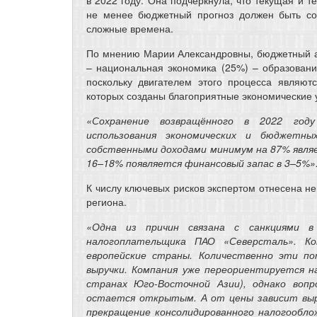
в 2022 году. Она подчеркнула, что текущая и 
не менее бюджетный прогноз должен быть сос
сложные времена.
По мнению Марии Александровны, бюджетный ак
– национальная экономика (25%) – образовани
поскольку двигателем этого процесса являю
которых созданы благоприятные экономические 
«Сохранение возвращённого в 2022 год
использования экономических и бюджетн
собственными доходами минимум на 87% явля
16–18% появляется финансовый запас в 3–5%»
К числу ключевых рисков экспертом отнесена н
региона.
«Одна из причин связана с санкциями в
налогоплательщика ПАО «Северсталь». Ко
европейские страны. Количественно эти п
выручки. Компания уже переориентируется н
странах Юго-Восточной Азии), однако воп
остается открытым. А от цены зависит выру
прекращение консолидированного налогообло