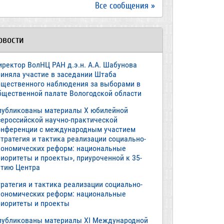
Все сообщения »
овости
иректор ВолНЦ РАН д.э.н. А.А. Шабунова
риняла участие в заседании Штаба
бщественного наблюдения за выборами в
бщественной палате Вологодской области
публикованы материалы X юбилейной
сероссийской научно-практической
онференции с международным участием
тратегия и тактика реализации социально-
кономических реформ: национальные
иоритеты и проекты», приуроченной к 35-
етию Центра
ратегия и тактика реализации социально-
кономических реформ: национальные
риоритеты и проекты
публикованы материалы XI Международной