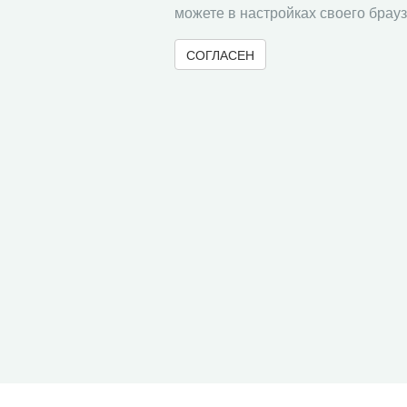
можете в настройках своего брауз
плановый период 2024–2025 годов».
СОГЛАСЕН
« Вернуться назад
Все сообщения
© 2000-2026 Вологодский научный центр Российско
Контент доступен под лицензией
Creative Commons 
Метаданные издания можно просматривать, скачивать, копировать