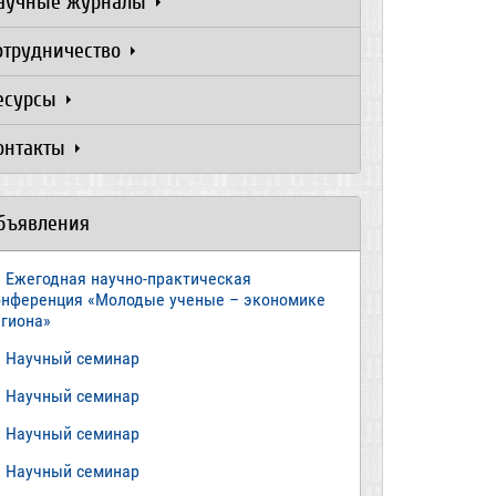
аучные журналы
отрудничество
есурсы
онтакты
бъявления
Ежегодная научно-практическая
онференция «Молодые ученые – экономике
егиона»
​Научный семинар
​Научный семинар
Научный семинар
​Научный семинар