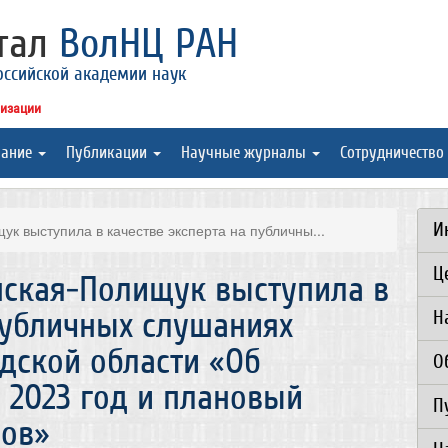
ртал
ВолНЦ РАН
оссийской академии наук
низации
вание
Публикации
Научные журналы
Сотрудничество
И
к выступила в качестве эксперта на публичны...
Ц
нская-Полищук выступила в
публичных слушаниях
Н
дской области «Об
О
 2023 год и плановый
П
дов»