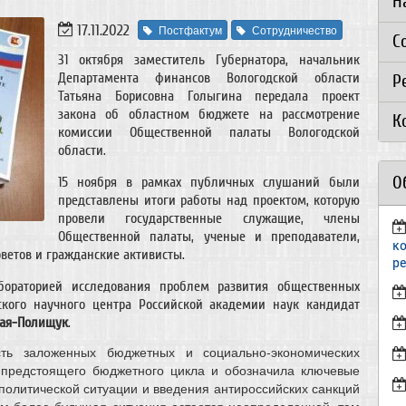
Н
17.11.2022
Постфактум
Сотрудничество
С
31 октября заместитель Губернатора, начальник
Департамента финансов Вологодской области
Р
Татьяна Борисовна Голыгина передала проект
закона об областном бюджете на рассмотрение
К
комиссии Общественной палаты Вологодской
области.
О
15 ноября в рамках публичных слушаний были
представлены итоги работы над проектом, которую
провели государственные служащие, члены
Общественной палаты, ученые и преподаватели,
к
ветов и гражданские активисты.
р
бораторией исследования проблем развития общественных
кого научного центра Российской академии наук кандидат
кая-Полищук
.
ть заложенных бюджетных и социально-экономических
 предстоящего бюджетного цикла и обозначила ключевые
политической ситуации и введения антироссийских санкций