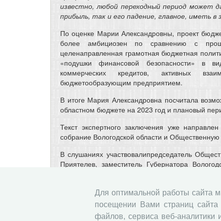
известно, любой переходный период может д
прибыль, так и его падение, главное, иметь 
По оценке Марии Александровны, проект бюдж
более амбициозен по сравнению с прош
целенаправленная грамотная бюджетная полити
«подушки финансовой безопасности» в вид
коммерческих кредитов, активных вза
бюджетообразующим предприятием.
В итоге Мария Александровна посчитала возмо
областном бюджете на 2023 год и плановый пери
Текст экспертного заключения уже направлен
собрание Вологодской области и Общественную 
В слушаниях участвовалипредседатель Общест
Приятелев, заместитель Губернатора Вологод
Губернатора Вологодской области Евгений Арт
Департамента финансов Вологодской области
Для оптимальной работы сайта 
стратегического планирования региона Светл
бюджету и налогам Законодательного собрания 
посещении Вами страниц сайта 
файлов, сервиса веб-аналитики 
По итогам заседания общественность поддерж