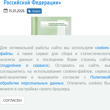
Российской Федерации»
15.01.2026
Книги
Для оптимальной работы сайта мы используем
cookies-
файлы
, а также сервис для сбора и статистического
анализа данных о посещении Вами страниц сайта
(
подробнее о сервисе
). Оставаясь на сайте, в
соглашаетесь на использование cookies-файлов, сервиса
веб-аналитики и выражаете согласие с
Политикой
В монографии представлен авторский взгляд на события и
обработки персональных данных
. Отключить cookies В
процессы, которыми сопровождается курс национального
развития, направленный на укрепление национального
можете в настройках своего браузера.
суверенитета, реализуемый Президентом РФ В.В. Путиным
на протяжении последних 25 лет. Книга основана на
СОГЛАСЕН
результатах долгосрочного мониторинга эффективности
государственного управления, который ведется