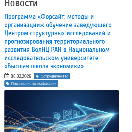
Новости
Программа «Форсайт: методы и
организации»: обучение заведующего
Центром структурных исследований и
прогнозирования территориального
развития ВолНЦ РАН в Национальном
исследовательском университете
«Высшая школа экономики»
06.02.2026
Сотрудничество
Повышение квалификации