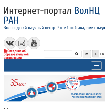
Интернет-портал
ВолНЦ
РАН
Вологодский научный центр Российской академии наук
Сведения об
Ru
En
образовательной
организации
Toggle
navigat