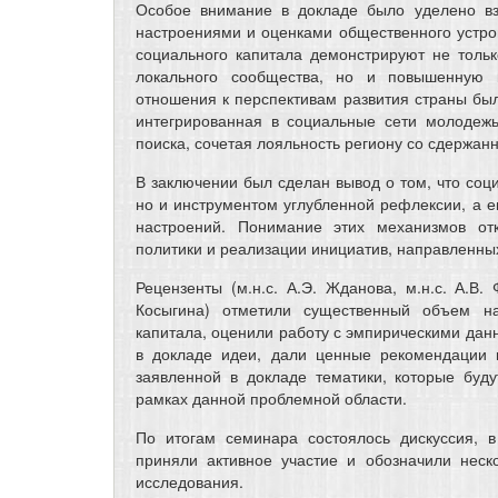
Особое внимание в докладе было уделено вз
настроениями и оценками общественного устрой
социального капитала демонстрируют не толь
локального сообщества, но и повышенную к
отношения к перспективам развития страны бы
интегрированная в социальные сети молодежь
поиска, сочетая лояльность региону со сдержа
В заключении был сделан вывод о том, что соц
но и инструментом углубленной рефлексии, а е
настроений. Понимание этих механизмов от
политики и реализации инициатив, направленны
Рецензенты (м.н.с. А.Э. Жданова, м.н.с. А.В. Ф
Косыгина) отметили существенный объем на
капитала, оценили работу с эмпирическими дан
в докладе идеи, дали ценные рекомендации 
заявленной в докладе тематики, которые буд
рамках данной проблемной области.
По итогам семинара состоялось дискуссия, в
приняли активное участие и обозначили неск
исследования.