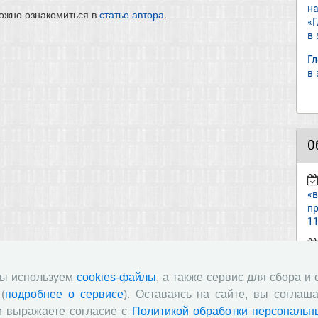
н
ожно ознакомиться в
статье автора
.
«
в
Г
в
О
«
пр
11
ст
«И
мы используем
cookies-файлы
, а также сервис для сбора и
(
подробнее о сервисе
). Оставаясь на сайте, вы соглаша
п
и выражаете согласие с
Политикой обработки персональн