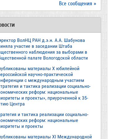
Все сообщения »
овости
иректор ВолНЦ РАН д.э.н. А.А. Шабунова
риняла участие в заседании Штаба
бщественного наблюдения за выборами в
бщественной палате Вологодской области
публикованы материалы X юбилейной
сероссийской научно-практической
онференции с международным участием
тратегия и тактика реализации социально-
кономических реформ: национальные
иоритеты и проекты», приуроченной к 35-
етию Центра
ратегия и тактика реализации социально-
кономических реформ: национальные
риоритеты и проекты
публикованы материалы XI Международной