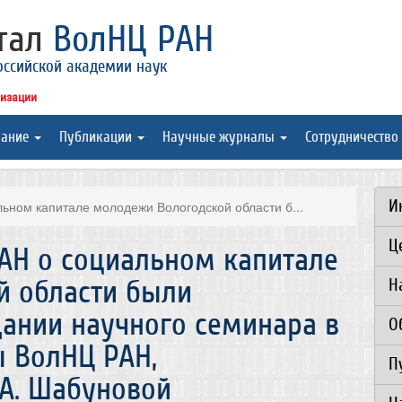
ртал
ВолНЦ РАН
оссийской академии наук
низации
вание
Публикации
Научные журналы
Сотрудничество
И
ьном капитале молодежи Вологодской области б...
Ц
АН о социальном капитале
й области были
Н
дании научного семинара в
О
 ВолНЦ РАН,
П
.А. Шабуновой