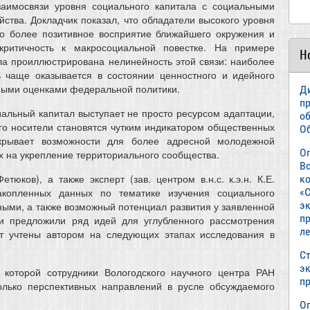
аимосвязи уровня социального капитала с социальными
ства. Докладчик показал, что обладатели высокого уровня
ко более позитивное восприятие ближайшего окружения и
ритичность к макросоциальной повестке. На примере
Н
ла проиллюстрирована нелинейность этой связи: наиболее
 чаще оказывается в состоянии ценностного и идейного
нными оценками федеральной политики.
Д
п
иальный капитал выступает не просто ресурсом адаптации,
о
го носители становятся чутким индикатором общественных
О
крывает возможности для более адресной молодежной
О
х на укрепление территориального сообщества.
В
етюков), а также эксперт (зав. центром в.н.с. к.э.н. К.Е.
к
«С
копленных данных по тематике изучения социального
э
ными, а также возможный потенциал развития у заявленной
пр
и предложили ряд идей для углубленного рассмотрения
л
ут учтены автором на следующих этапах исследования в
Ст
э
 которой сотрудники Вологодского научного центра РАН
п
олько перспективных направлений в русле обсуждаемого
О