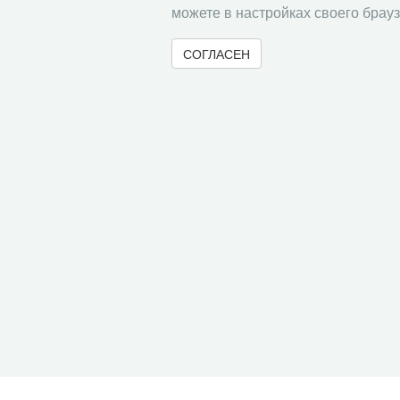
можете в настройках своего брауз
СОГЛАСЕН
© 2000-2026 Вологодский научный центр Российско
Контент доступен под лицензией
Creative Commons 
Метаданные издания можно просматривать, скачивать, копировать