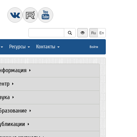
Ru
En
Ресурсы
Контакты
Войти
нформация
ентр
аука
бразование
убликации