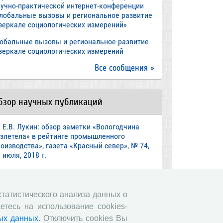
аучно-практической интернет-конференции
Глобальные вызовы и региональное развитие
 зеркале социологических измерений»
лобальные вызовы и региональное развитие
 зеркале социологических измерений
Все сообщения »
бзор научных публикаций
Е.В. Лукин: обзор заметки «Вологодчина
взлетела» в рейтинге промышленного
оизводства», газета «Красный север», № 74,
 июля, 2018 г.
Экспертное мнение А.И. Поваровой: обзор
атьи «Регионам хватит денег», газета
звестия», №88, 2018 г.
 статистического анализа данных о
етесь на использование cookies-
В.Н. Барсуков: обзор статьи «Повышение
енсионного возраста: позитивные эффекты и
ых данных
. Отключить cookies Вы