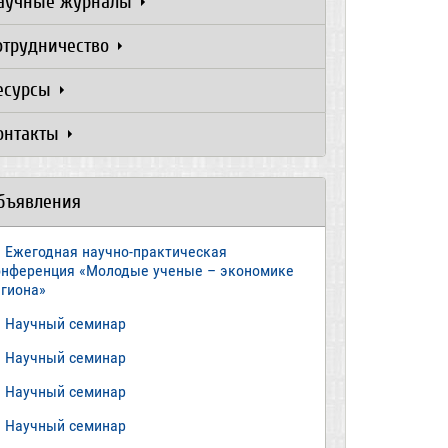
аучные журналы
отрудничество
есурсы
онтакты
бъявления
Ежегодная научно-практическая
онференция «Молодые ученые – экономике
егиона»
​Научный семинар
​Научный семинар
Научный семинар
​Научный семинар