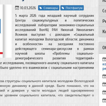
Н
10.03.2026
Семинары
Постфактум
С
5 марта 2026 года младший научный сотрудник
Центра социокультурных и политических
Р
исследований лаборатории экономико-социальных
исследований ВолНЦ РАН Николай Николаевич
К
Ясников выступил с докладом «Социальный
капитал молодежи Вологодской области: динамика
и особенности» на заседании постоянно
О
действующего семинара-дискуссии в рамках
научной школы «Проблемы социально-
демографического развития территорий»
ходе исследования, посвященного анализу социального капитала
к
 было уделено его взаимосвязи с социальными настроениями
р
за структуры социального капитала молодежи Вологодской
вленную динамику в данной среде. Было показано, что на
язей и доверия у части молодых людей одновременно
 уровнем социального капитала, что свидетельствует о