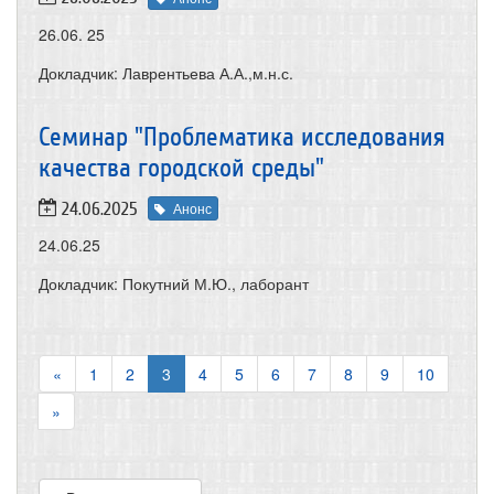
26.06. 25
Докладчик: Лаврентьева А.А.,м.н.с.
Семинар "Проблематика исследования
качества городской среды"
24.06.2025
Анонс
24.06.25
Докладчик: Покутний М.Ю., лаборант
«
1
2
3
4
5
6
7
8
9
10
»