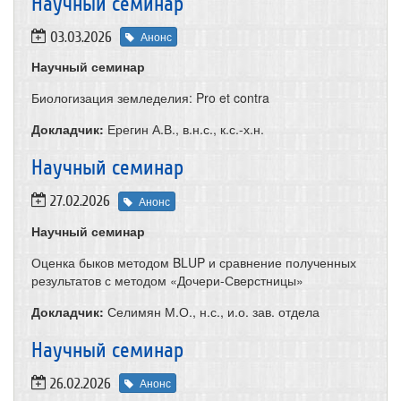
​Научный семинар
03.03.2026
Анонс
Научный семинар
Биологизация земледелия: Pro et contra
Докладчик:
Ерегин А.В., в.н.с., к.с.-х.н.
Научный семинар
27.02.2026
Анонс
Научный семинар
Оценка быков методом BLUP и сравнение полученных
результатов с методом «Дочери-Сверстницы»
Докладчик:
Селимян М.О., н.с., и.о. зав. отдела
​Научный семинар
26.02.2026
Анонс