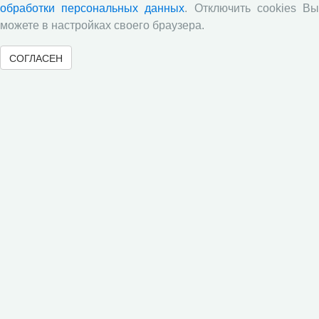
обработки персональных данных
. Отключить cookies В
социологического опроса жителей Вологодской
можете в настройках своего браузера.
области в июне 2026 года
Развитие академической науки в регионе: круглый
СОГЛАСЕН
стол с участием представителей Санкт‑Петербурга
и Вологодской области
ВолНЦ РАН традиционно принял участие в
очередной сессии Российско-французского
научного семинара (г. Москва, ИНП РАН)
Председатель Совета молодых ученых ВолНЦ РАН
приняла участие в XIV Всероссийском съезде
советов молодых ученых и студенческих научных
обществ (г. Москва)
Журнал «Экономические и социальные перемены:
факты, тенденции, прогноз» в зеркале экспертных
оценок: результаты опроса 2025 года
Все сообщения »
Обзор научных публикаций