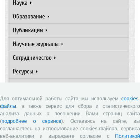
Наука
Образование
Публикации
Научные журналы
Сотрудничество
Ресурсы
Контакты
Для оптимальной работы сайта мы используем
cookies-
Новости
файлы
, а также сервис для сбора и статистического
анализа данных о посещении Вами страниц сайта
(
подробнее о сервисе
). Оставаясь на сайте, в
Вышел новый выпуск информационно-
аналитического бюллетеня «Эффективность
соглашаетесь на использование cookies-файлов, сервиса
государственного управления в оценках
веб-аналитики и выражаете согласие с
Политикой
населения», посвященный результатам