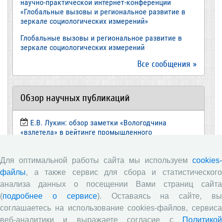
научно-практической интернет-конференции
«Глобальные вызовы и региональное развитие в
зеркале социологических измерений»
Глобальные вызовы и региональное развитие в
зеркале социологических измерений
Все сообщения »
Обзор научных публикаций
Е.В. Лукин: обзор заметки «Вологодчина
«взлетела» в рейтинге промышленного
производства», газета «Красный север», № 74, 11
июля, 2018 г.
Для оптимальной работы сайта мы используем
cookies-
Экспертное мнение А.И. Поваровой: обзор
файлы
, а также сервис для сбора и статистического
статьи «Регионам хватит денег», газета «Известия»,
анализа данных о посещении Вами страниц сайта
№88, 2018 г.
(
подробнее о сервисе
). Оставаясь на сайте, в
В.Н. Барсуков: обзор статьи «Повышение
соглашаетесь на использование cookies-файлов, сервиса
пенсионного возраста: позитивные эффекты и
веб-аналитики и выражаете согласие с
Политикой