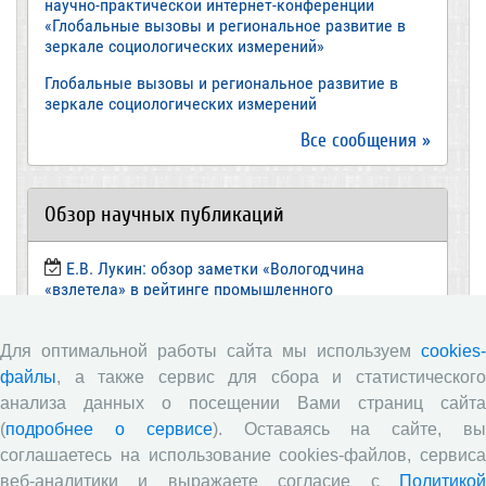
научно-практической интернет-конференции
«Глобальные вызовы и региональное развитие в
зеркале социологических измерений»
Глобальные вызовы и региональное развитие в
зеркале социологических измерений
Все сообщения »
Обзор научных публикаций
Е.В. Лукин: обзор заметки «Вологодчина
«взлетела» в рейтинге промышленного
производства», газета «Красный север», № 74, 11
июля, 2018 г.
Для оптимальной работы сайта мы используем
cookies-
Экспертное мнение А.И. Поваровой: обзор
файлы
, а также сервис для сбора и статистического
статьи «Регионам хватит денег», газета «Известия»,
анализа данных о посещении Вами страниц сайта
№88, 2018 г.
(
подробнее о сервисе
). Оставаясь на сайте, в
В.Н. Барсуков: обзор статьи «Повышение
соглашаетесь на использование cookies-файлов, сервиса
пенсионного возраста: позитивные эффекты и
веб-аналитики и выражаете согласие с
Политикой