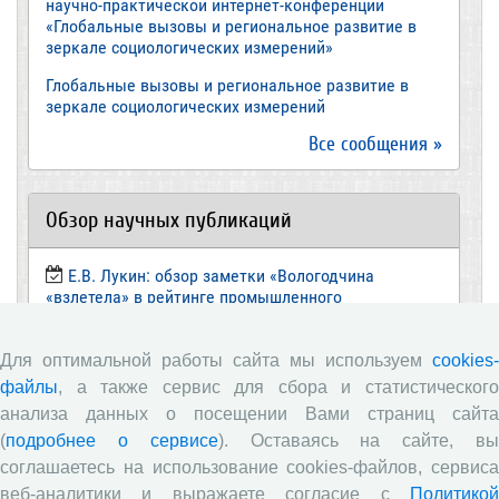
научно-практической интернет-конференции
«Глобальные вызовы и региональное развитие в
зеркале социологических измерений»
Глобальные вызовы и региональное развитие в
зеркале социологических измерений
Все сообщения »
Обзор научных публикаций
Е.В. Лукин: обзор заметки «Вологодчина
«взлетела» в рейтинге промышленного
производства», газета «Красный север», № 74, 11
июля, 2018 г.
Для оптимальной работы сайта мы используем
cookies-
Экспертное мнение А.И. Поваровой: обзор
файлы
, а также сервис для сбора и статистического
статьи «Регионам хватит денег», газета «Известия»,
анализа данных о посещении Вами страниц сайта
№88, 2018 г.
(
подробнее о сервисе
). Оставаясь на сайте, в
В.Н. Барсуков: обзор статьи «Повышение
соглашаетесь на использование cookies-файлов, сервиса
пенсионного возраста: позитивные эффекты и
веб-аналитики и выражаете согласие с
Политикой