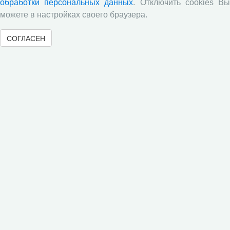
обработки персональных данных
. Отключить cookies В
можете в настройках своего браузера.
С.А. Кожевников: обзор статьи А. Лабыкина
«Агро 24» переводит пищевую цепочку в онлайн»,
журнал «Эксперт», №8, 2018 г.
СОГЛАСЕН
Молочный парадокс
Все сообщения »
© 2000-2026 Вологодский научный центр Российской
академии наук
Контент доступен под лицензией
Creative Commons Attribution-
NonCommercial-NoDerivatives 4.0 International License
Метаданные издания можно просматривать, скачивать, копировать и
распространять без дополнительного разрешения