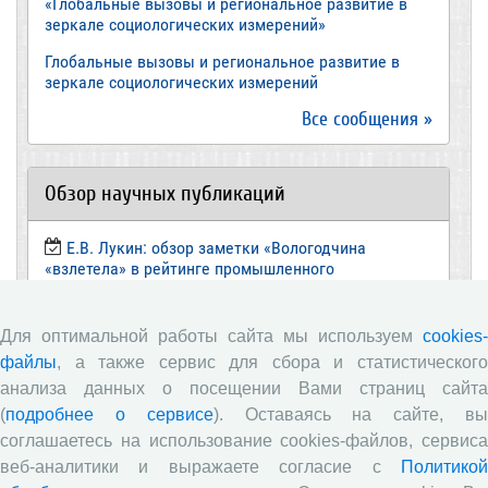
«Глобальные вызовы и региональное развитие в
зеркале социологических измерений»
Глобальные вызовы и региональное развитие в
зеркале социологических измерений
Все сообщения »
Обзор научных публикаций
Е.В. Лукин: обзор заметки «Вологодчина
«взлетела» в рейтинге промышленного
производства», газета «Красный север», № 74, 11
июля, 2018 г.
Для оптимальной работы сайта мы используем
cookies-
Экспертное мнение А.И. Поваровой: обзор
файлы
, а также сервис для сбора и статистического
статьи «Регионам хватит денег», газета «Известия»,
№88, 2018 г.
анализа данных о посещении Вами страниц сайта
(
подробнее о сервисе
). Оставаясь на сайте, в
В.Н. Барсуков: обзор статьи «Повышение
соглашаетесь на использование cookies-файлов, сервиса
пенсионного возраста: позитивные эффекты и
вероятные риски», журнал «Экономическая
веб-аналитики и выражаете согласие с
Политикой
политика» №1, 2018 г.