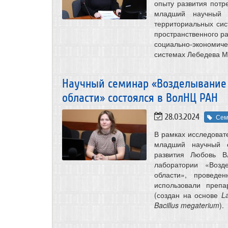
опыту развития потр
младший научный с
территориальных си
пространственного р
социально-экономи
системах Лебедева М
Научный семинар «Возделывание с
области» состоялся в ВолНЦ РАН
28.03.2024
Сем
В рамках исследоват
младший научный с
развития Любовь В
лаборатории «Возд
области», проведе
использовали преп
(создан на основе
L
Bacillus megaterium
).