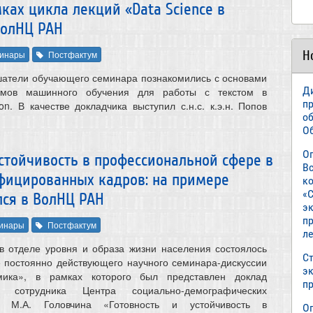
ах цикла лекций «Data Science в
ВолНЦ РАН
Н
инары
Постфактум
ушатели обучающего семинара познакомились с основами
Д
тмов машинного обучения для работы с текстом в
п
n. В качестве докладчика выступил с.н.с. к.э.н. Попов
о
О
О
стойчивость в профессиональной сфере в
В
ифицированных кадров: на примере
к
«С
лся в ВолНЦ РАН
э
пр
инары
Постфактум
л
в отделе уровня и образа жизни населения состоялось
Ст
 постоянно действующего научного семинара-дискуссии
э
мика», в рамках которого был представлен доклад
п
о сотрудника Центра социально-демографических
н. М.А. Головчина «Готовность и устойчивость в
О