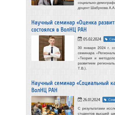
социально-демографи
доцент Шабунова А.А.
Научный семинар «Оценка развити
состоялся в ВолНЦ РАН
05.02.2024
Се
30 января 2024 г. с
семинара «Регионал
«Теория и методоло
развитием региональ
Т.В.).
Научный семинар «Социальный ка
ВолНЦ РАН
26.01.2024
Сем
С результатами иссл
студентов высшей ш