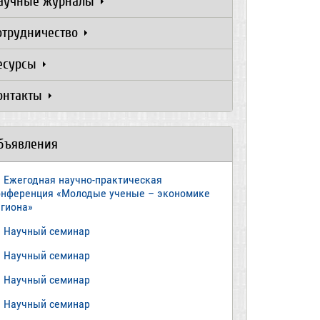
аучные журналы
отрудничество
есурсы
онтакты
бъявления
Ежегодная научно-практическая
онференция «Молодые ученые – экономике
егиона»
​Научный семинар
​Научный семинар
Научный семинар
​Научный семинар