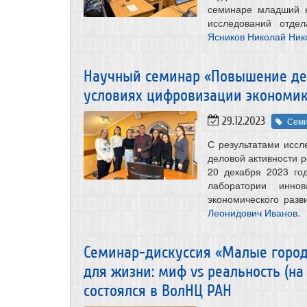
семинаре младший н
исследований отде
Ясников Николай Ник
Научный семинар «Повышение дел
условиях цифровизации экономик
29.12.2023
Сем
С результатами исс
деловой активности р
20 декабря 2023 го
лаборатории инно
экономического раз
Леонидович Иванов
.
Семинар-дискуссия «Малые город
для жизни: миф vs реальность (на
состоялся в ВолНЦ РАН