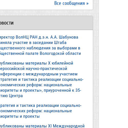
Все сообщения »
овости
иректор ВолНЦ РАН д.э.н. А.А. Шабунова
риняла участие в заседании Штаба
бщественного наблюдения за выборами в
бщественной палате Вологодской области
публикованы материалы X юбилейной
сероссийской научно-практической
онференции с международным участием
тратегия и тактика реализации социально-
кономических реформ: национальные
иоритеты и проекты», приуроченной к 35-
етию Центра
ратегия и тактика реализации социально-
кономических реформ: национальные
риоритеты и проекты
публикованы материалы XI Международной