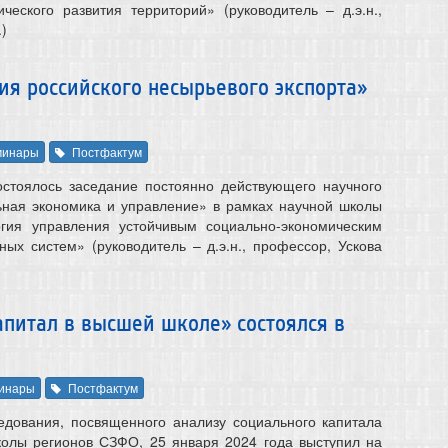
ческого развития территорий» (руководитель – д.э.н.,
)
я российского несырьевого экспорта»
минары
Постфактум
остоялось заседание постоянно действующего научного
ьная экономика и управление» в рамках научной школы
гия управления устойчивым социально-экономическим
ных систем» (руководитель – д.э.н., профессор, Ускова
питал в высшей школе» состоялся в
инары
Постфактум
едования, посвященного анализу социального капитала
колы регионов СЗФО, 25 января 2024 года выступил на