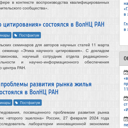
фере в контексте воспроизводства квалифицированных
н
чительского сообщества».
«
в
 цитирования» состоялся в ВолНЦ РАН
Г
в
инары
Постфактум
льских семинаров для авторов научных статей 11 марта
я семинар «Этика научного цитирования». С докладом
тамонова, научный сотрудник отдела редакционно-
О
ельности и научно-информационного обеспечения
о центра РАН.
«
 проблемы развития рынка жилья
пр
11
остоялся в ВолНЦ РАН
инары
Постфактум
ст
«И
ледования, посвященного проблемам развития рынка
ях «второго эшелона» России, 27 февраля 2024 года
сследователь лаборатории инновационной экономики
п