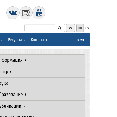
Ru
En
Ресурсы
Контакты
Войти
нформация
ентр
аука
бразование
убликации