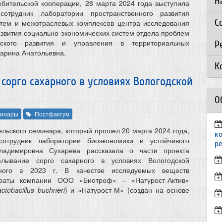
Н
ебительской кооперации, 28 марта 2024 года выступила
отрудник лаборатории пространственного развития
С
стем и межотраслевых комплексов центра исследования
азвития социально-экономических систем отдела проблем
ческого развития и управления в территориальных
Р
арина Анатольевна.
К
орго сахарного в условиях Вологодской
О
инары
Постфактум
ельского семинара, который прошел 20 марта 2024 года,
к
отрудник лаборатории биоэкономики и устойчивого
р
ладимировна Сухарева рассказала о части проекта
елывание сорго сахарного в условиях Вологодской
нного в 2023 г. В качестве исследуемых веществ
араты компании ООО «Биотроф» – «Натурост-Актив»
actobacillus buchneri
) и «Натурост-М» (создан на основе