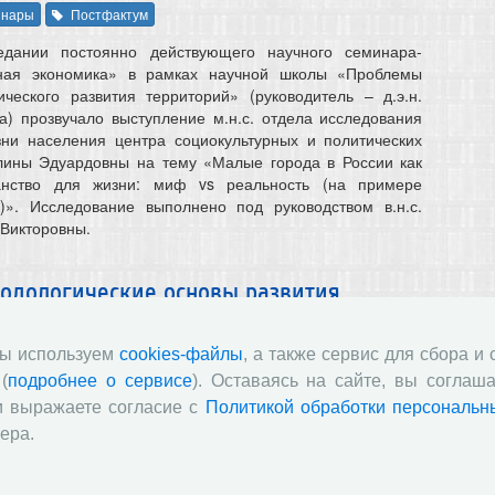
инары
Постфактум
едании постоянно действующего научного семинара-
ьная экономика» в рамках научной школы «Проблемы
ческого развития территорий» (руководитель – д.э.н.
а) прозвучало выступление м.н.с. отдела исследования
зни населения центра социокультурных и политических
лины Эдуардовны на тему «Малые города в России как
анство для жизни: миф vs реальность (на примере
и)». Исследование выполнено под руководством в.н.с.
 Викторовны.
одологические основы развития
олНЦ РАН
мы используем
cookies-файлы
, а также сервис для сбора и
нары
Постфактум
(
подробнее о сервисе
). Оставаясь на сайте, вы соглаша
ования, посвященного развитию научного туризма в
и выражаете согласие с
Политикой обработки персональн
ставлены на семинаре 14 декабря 2023 г. аналитиком
ера.
 коммерциализации технологий Анастасией Алексеевной