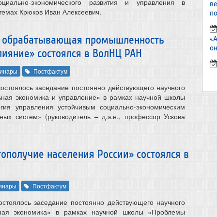
циально-экономического развития и управления в
в
темах Крюков Иван Алексеевич.
по
и обрабатывающая промышленность
«
он
лияние» состоялся в ВолНЦ РАН
инары
Постфактум
состоялось заседание постоянно действующего научного
ьная экономика и управление» в рамках научной школы
гия управления устойчивым социально-экономическим
ных систем» (руководитель – д.э.н., профессор Ускова
ополучие населения России» состоялся в
инары
Постфактум
остоялось заседание постоянно действующего научного
ная экономика» в рамках научной школы «Проблемы