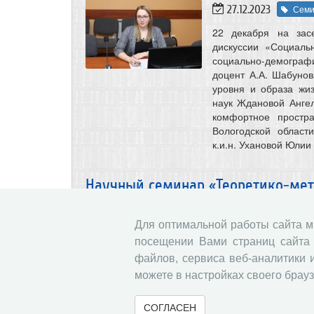
27.12.2023
Сем
22 декабря на зас
дискуссии «Социал
социально-демографи
доцент А.А. Шабунов
уровня и образа жи
наук Ждановой Анге
комфортное простр
Вологодской област
к.и.н. Ухановой Юлии
Научный семинар «Теоретико-мет
научного туризма» состоялся в В
Для оптимальной работы сайта 
15.12.2023
Семи
посещении Вами страниц сайта 
Результаты исслед
файлов, сервиса веб-аналитики 
регионе, были пред
можете в настройках своего брауз
Центра трансфера и
Безгачевой.
СОГЛАСЕН