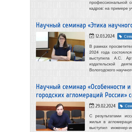
профессиональной с
кадров: на примере у
Научный семинар «Этика научного
12.03.2024
Сем
В рамках просветите
2024 года состоялс
выступила А.С. Ар
издательской деят
Вологодского научног
Научный семинар «Особенности и
городских агломераций России» с
29.02.2024
Сем
С результатами исс
жилья в агломераци
выступил инженер-и