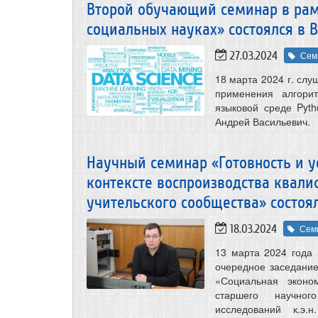
Второй обучающий семинар в рамк
социальных науках» состоялся в 
27.03.2024
Сем
18 марта 2024 г. сл
применения алгори
языковой среде Pytho
Андрей Васильевич.
Научный семинар «Готовность и у
контексте воспроизводства квал
учительского сообщества» состоя
18.03.2024
Сем
13 марта 2024 года 
очередное заседание
«Социальная эконо
старшего научног
исследований к.э.