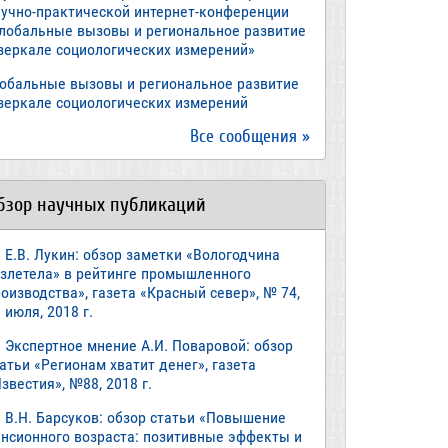
аучно-практической интернет-конференции
Глобальные вызовы и региональное развитие
 зеркале социологических измерений»
лобальные вызовы и региональное развитие
 зеркале социологических измерений
Все сообщения »
бзор научных публикаций
Е.В. Лукин: обзор заметки «Вологодчина
взлетела» в рейтинге промышленного
оизводства», газета «Красный север», № 74,
 июля, 2018 г.
Экспертное мнение А.И. Поваровой: обзор
атьи «Регионам хватит денег», газета
звестия», №88, 2018 г.
В.Н. Барсуков: обзор статьи «Повышение
енсионного возраста: позитивные эффекты и