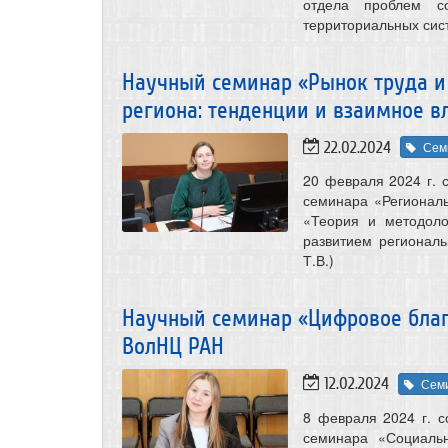
отдела проблем со
территориальных сис
Научный семинар «Рынок труда 
региона: тенденции и взаимное в
22.02.2024
Сем
20 февраля 2024 г. 
семинара «Регионал
«Теория и методоло
развитием региональ
Т.В.)
Научный семинар «Цифровое благ
ВолНЦ РАН
12.02.2024
Сем
8 февраля 2024 г. с
семинара «Социаль