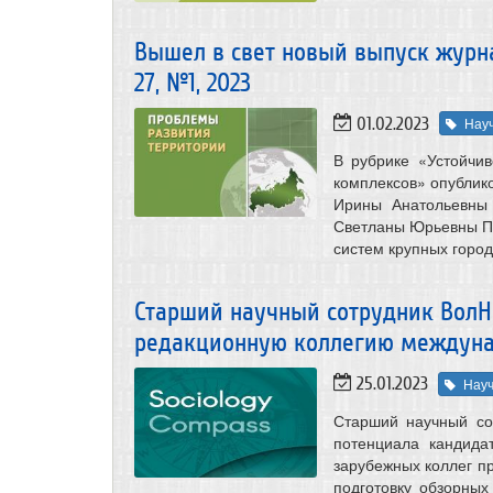
Вышел в свет новый выпуск журн
27, №1, 2023
01.02.2023
Нау
В рубрике «Устойчив
комплексов» опублик
Ирины Анатольевны 
Светланы Юрьевны П
систем крупных город
Старший научный сотрудник ВолНЦ 
редакционную коллегию междунар
25.01.2023
Нау
Старший научный со
потенциала кандида
зарубежных коллег пр
подготовку обзорных