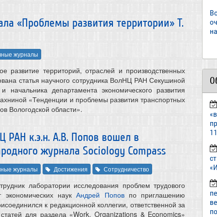
В
ала «Проблемы развития территории» Т.
о
на
чные журналы
ое развитие территорий, отраслей и производственных
О
ована статья научного сотрудника ВолНЦ РАН Секушиной
и начальника департамента экономического развития
ахниной «Тенденции и проблемы развития транспортных
ов Вологодской области».
«
пр
11
РАН к.э.н. А.В. Попов вошел в
одного журнала Sociology Compass
ст
«И
чные журналы
Достижения
Сотрудничество
трудник лаборатории исследования проблем трудового
п
т экономических наук
Андрей Попов
по приглашению
в
исоединился к редакционной коллегии, ответственной за
по
 статей для раздела «Work, Organizations & Economics»