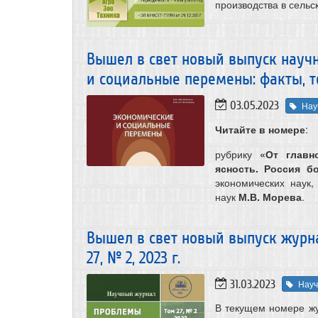
производства в сельс
Вышел в свет новый выпуск науч
и социальные перемены: факты, тен
03.05.2023
Нау
Читайте в номере
:
рубрику
«От главн
ясность. Россия б
экономических наук
наук
М.В. Морева
.
Вышел в свет новый выпуск журн
27, № 2, 2023 г.
31.03.2023
Науч
В текущем номере ж