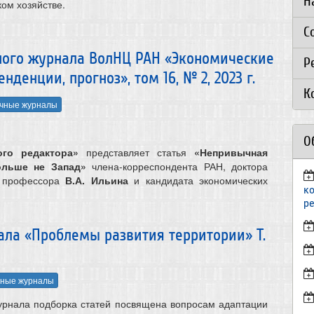
Н
ком хозяйстве.
С
ного журнала ВолНЦ РАН «Экономические
Р
денции, прогноз», том 16, № 2, 2023 г.
К
чные журналы
О
ого редактора»
представляет статья
«
Непривычная
ольше не Запад
»
члена-корреспондента РАН, доктора
, профессора
В.А. Ильина
и кандидата экономических
к
р
ала «Проблемы развития территории» Т.
ные журналы
урнала подборка статей посвящена вопросам адаптации