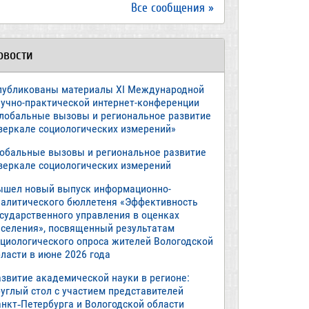
Все сообщения »
овости
публикованы материалы XI Международной
аучно-практической интернет-конференции
Глобальные вызовы и региональное развитие
 зеркале социологических измерений»
лобальные вызовы и региональное развитие
 зеркале социологических измерений
ышел новый выпуск информационно-
налитического бюллетеня «Эффективность
осударственного управления в оценках
аселения», посвященный результатам
оциологического опроса жителей Вологодской
ласти в июне 2026 года
азвитие академической науки в регионе:
руглый стол с участием представителей
анкт‑Петербурга и Вологодской области