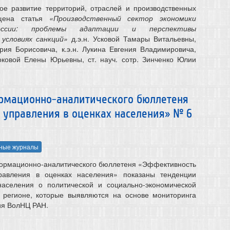
ое развитие территорий, отраслей и производственных
ещена статья
«Производственный сектор экономики
России: проблемы адаптации и перспективы
 условиях санкций»
д.э.н. Усковой Тамары Витальевны,
трия Борисовича, к.э.н. Лукина Евгения Владимировича,
оковой Елены Юрьевны, ст. науч. сотр. Зинченко Юлии
рмационно-аналитического бюллетеня
 управления в оценках населения» № 6
ные журналы
рмационно-аналитического бюллетеня «Эффективность
правления в оценках населения» показаны тенденции
аселения о политической и социально-экономической
и регионе, которые выявляются на основе мониторинга
ия ВолНЦ РАН.