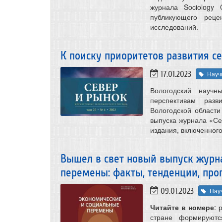
журнала Sociology 
публикующего реце
исследований.
К поиску приоритетов развития с
17.01.2023
Науч
Вологодский научн
перспективам разв
Вологодской области
выпуска журнала «Се
издания, включенног
Вышел в свет новый выпуск журн
перемены: факты, тенденции, прогно
09.01.2023
Нау
Читайте в номере
: 
стране формируютс