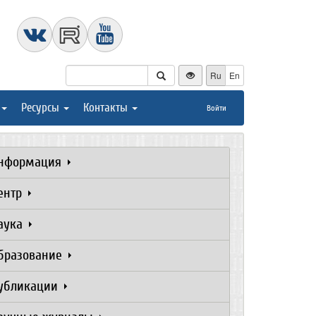
Ru
En
Ресурсы
Контакты
Войти
нформация
ентр
аука
бразование
убликации