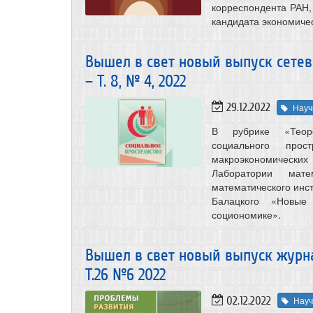
корреспондента РАН,
кандидата экономичес
Вышел в свет новый выпуск сетев
– Т. 8, № 4, 2022
29.12.2022
Науч
В рубрике «Теоре
социального прос
макроэкономическ
Лаборатории мате
математического инст
Балацкого «Новые
социономике».
Вышел в свет новый выпуск журн
Т.26 №6 2022
02.12.2022
Науч