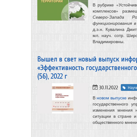
В рубрике «Устойчив
комплексов» разм
Северо-Запада 
функционирования в
д.э.н. Кувалина Дми
мл. науч. сотр. Шир
Владимировны.
Вышел в свет новый выпуск инфо
«Эффективность государственного
(56), 2022 г
30.11.2022
Науч
В
новом выпуске
инфо
государственного у
изменения мнения н
ситуации в стране 
общественного мнен