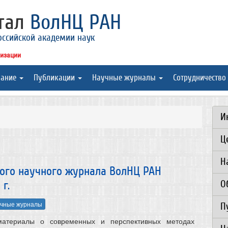
ртал
ВолНЦ РАН
оссийской академии наук
низации
вание
Публикации
Научные журналы
Сотрудничество
И
Ц
Н
вого научного журнала ВолНЦ РАН
О
 г.
чные журналы
П
материалы о современных и перспективных методах