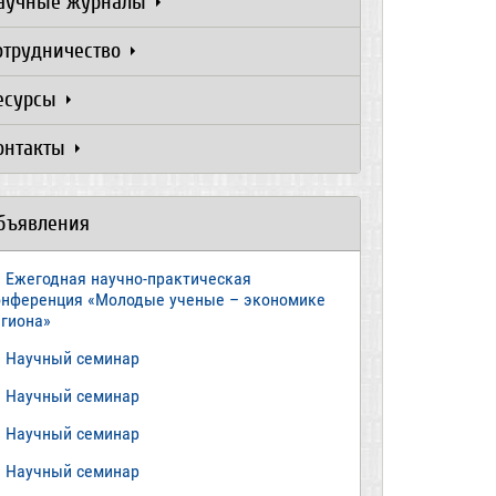
аучные журналы
отрудничество
есурсы
онтакты
бъявления
Ежегодная научно-практическая
онференция «Молодые ученые – экономике
егиона»
​Научный семинар
​Научный семинар
Научный семинар
​Научный семинар