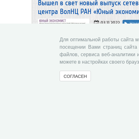
Вышел в свет новый выпуск сете
центра ВолНЦ РАН «Юный экономист
03.11.2022
Науч
Журнал для молодых
современным технол
Для оптимальной работы сайта 
задачам по экономике
посещении Вами страниц сайта 
файлов, сервиса веб-аналитики 
можете в настройках своего брауз
Вышел в свет новый выпуск сете
«АгроЗооТехника» Том 5, № 4, 2022 
СОГЛАСЕН
02.11.2022
Науч
Журнал публикует 
производства в сельс
В рубрике «Кормопро
технология кормов»
выращенного в ус
переработки»
стар
сельскохозяйственн