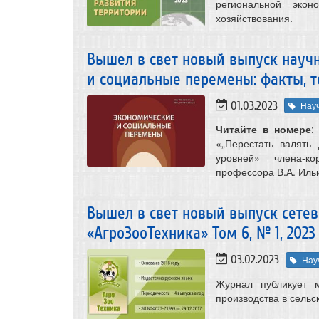
региональной эко
хозяйствования.
Вышел в свет новый выпуск науч
и социальные перемены: факты, тен
01.03.2023
Нау
Читайте в номере
:
«„Перестать валять
уровней» члена-ко
профессора В.А. Ильи
Вышел в свет новый выпуск сете
«АгроЗооТехника» Том 6, № 1, 2023 
03.02.2023
Нау
Журнал публикует 
производства в сельс