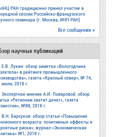
олНЦ РАН традиционно принял участие в
чередной сессии Российско-французского
учного семинара (г. Москва, ИНП РАН)
Все сообщения »
бзор научных публикаций
Е.В. Лукин: обзор заметки «Вологодчина
взлетела» в рейтинге промышленного
оизводства», газета «Красный север», № 74,
 июля, 2018 г.
Экспертное мнение А.И. Поваровой: обзор
атьи «Регионам хватит денег», газета
звестия», №88, 2018 г.
В.Н. Барсуков: обзор статьи «Повышение
енсионного возраста: позитивные эффекты и
ероятные риски», журнал «Экономическая
литика» №1, 2018 г.