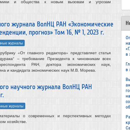
номики и общества к новым вызовам и угрозам
Н
ного журнала ВолНЦ РАН «Экономические
денции, прогноз» Том 16, № 1, 2023 г.
О
н
чные журналы
«
 рубрику «От главного редактора» представляет статья
в
 дурака“ – требование Президента к чиновникам всех
Г
рреспондента РАН, доктора экономических наук,
в
на и кандидата экономических наук М.В. Морева.
В
а
вого научного журнала ВолНЦ РАН
г
г.
н
с
чные журналы
об
материалы о современных и перспективных методах
Р
ком хозяйстве.
к
С