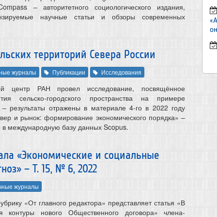
Compass – авторитетного социологического издания,
нзируемые научные статьи и обзоры современных
«
он
ельских территорий Севера России
ные журналы
Публикации
Исследования
ый центр РАН провел исследование, посвящённое
ития сельско-городского пространства на примере
 – результаты отражены в материале 4-го в 2022 году
вер и рынок: формирование экономического порядка» –
о в международную базу данных Scopus.
ала «Экономические и социальные
з» – Т. 15, № 6, 2022
чные журналы
рубрику «От главного редактора» представляет статья «В
я контуры нового Общественного договора» члена-