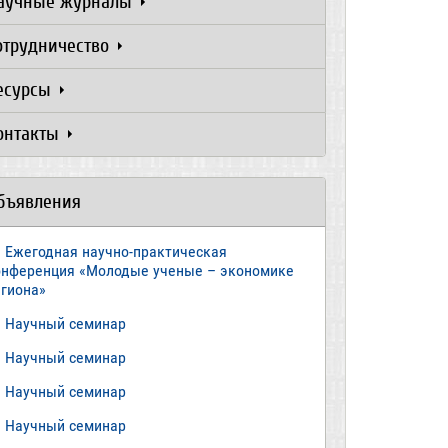
аучные журналы
отрудничество
есурсы
онтакты
бъявления
Ежегодная научно-практическая
онференция «Молодые ученые – экономике
егиона»
​Научный семинар
​Научный семинар
Научный семинар
​Научный семинар