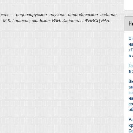
ика» – рецензируемое научное периодическое издание,
– М.К. Горшков, академик РАН. Издатель: ФНИСЦ РАН.
Н
О
н
«
в
Г
в
В
а
г
н
с
об
Р
к
С