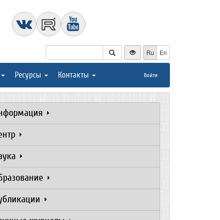
Ru
En
Ресурсы
Контакты
Войти
нформация
ентр
аука
бразование
убликации