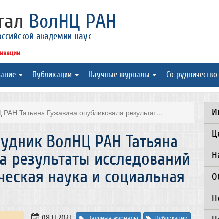
ртал
ВолНЦ РАН
оссийской академии наук
низации
вание
Публикации
Научные журналы
Сотрудничество
И
РАН Татьяна Гужавина опубликовала результат...
Ц
удник ВолНЦ РАН Татьяна
а результаты исследований
Н
ческая наука и социальная
О
П
08.11.2021
Научные журналы
Публикации