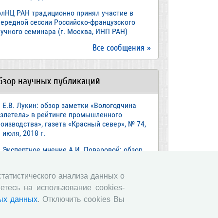
олНЦ РАН традиционно принял участие в
чередной сессии Российско-французского
учного семинара (г. Москва, ИНП РАН)
Все сообщения »
бзор научных публикаций
Е.В. Лукин: обзор заметки «Вологодчина
взлетела» в рейтинге промышленного
оизводства», газета «Красный север», № 74,
 июля, 2018 г.
Экспертное мнение А.И. Поваровой: обзор
атьи «Регионам хватит денег», газета
звестия», №88, 2018 г.
 статистического анализа данных о
В.Н. Барсуков: обзор статьи «Повышение
етесь на использование cookies-
енсионного возраста: позитивные эффекты и
ых данных
. Отключить cookies Вы
ероятные риски», журнал «Экономическая
литика» №1, 2018 г.