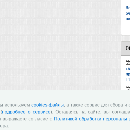
В
о
на
О
«
пр
11
ст
«И
мы используем
cookies-файлы
, а также сервис для сбора и
(
подробнее о сервисе
). Оставаясь на сайте, вы соглаша
п
и выражаете согласие с
Политикой обработки персональн
в
ера.
по