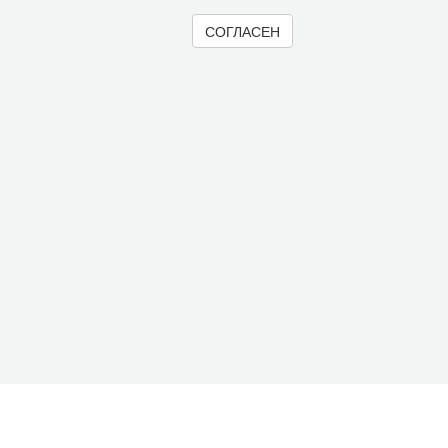
СОГЛАСЕН
© 2000-2026 Вологодский научный центр Российско
Контент доступен под лицензией
Creative Commons 
Метаданные издания можно просматривать, скачивать, копировать