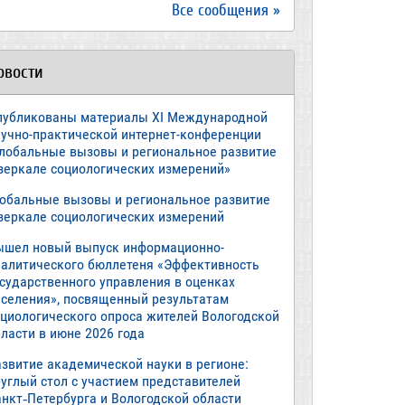
Все сообщения »
овости
публикованы материалы XI Международной
аучно-практической интернет-конференции
Глобальные вызовы и региональное развитие
 зеркале социологических измерений»
лобальные вызовы и региональное развитие
 зеркале социологических измерений
ышел новый выпуск информационно-
налитического бюллетеня «Эффективность
осударственного управления в оценках
аселения», посвященный результатам
оциологического опроса жителей Вологодской
ласти в июне 2026 года
азвитие академической науки в регионе:
руглый стол с участием представителей
анкт‑Петербурга и Вологодской области