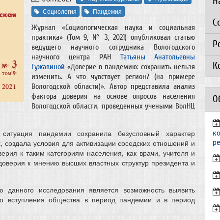
Н
Социология
Пандемия
С
Журнал «Социологическая наука и социальная
практика» (Том 9, № 3, 2021) опубликовал статью
Р
ведущего научного сотрудника Вологодского
научного центра РАН
Татьяны Анатольевны
К
Гужавиной
«Доверие в пандемию: сохранить нельзя
изменить. А что чувствует регион? (на примере
Вологодской области)». Автор представила анализ
фактора доверия на основе опросов населения
О
Вологодской области, проведенных учеными ВолНЦ
ситуация пандемии сохранила безусловный характер
к
р
, создала условия для активизации соседских отношений и
ерия к таким категориям населения, как врачи, учителя и
доверия к мнению высших властных структур президента и
ью данного исследования является возможность выявить
до вступления общества в период пандемии и в период