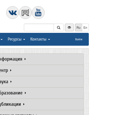
Ru
En
Ресурсы
Контакты
Войти
нформация
ентр
аука
бразование
убликации