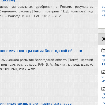
одство минеральных удобрений в России: результаты,
В
о
юджетную систему [Текст]: препринт / Е.Д. Копытова; под
на
овой. – Вологда: ИСЭРТ РАН, 2017. – 76 с.
О
экономического развития Вологодской области
«
омического развития Вологодской области [Текст] : краткий
пр
од науч. рук. чл.-корр. РАН В. А. Ильина ; гл. ред. д.э.н. А.
11
ИСЭРТ РАН, 2017. – 32 с.
ст
«И
п
в
по
городская жизнь в восприятии населения