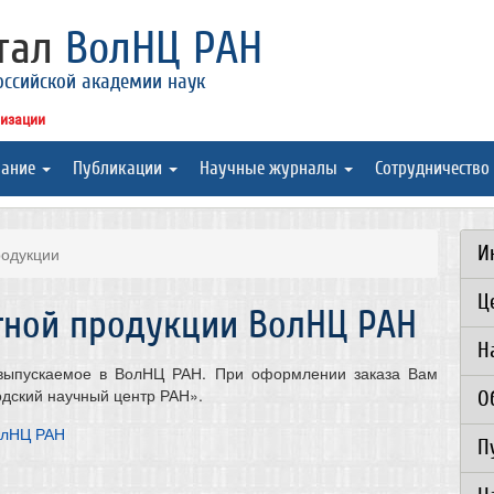
ртал
ВолНЦ РАН
оссийской академии наук
низации
вание
Публикации
Научные журналы
Сотрудничество
И
родукции
Ц
тной продукции ВолНЦ РАН
Н
 выпускаемое в ВолНЦ РАН. При оформлении заказа Вам
дский научный центр РАН».
О
олНЦ РАН
П