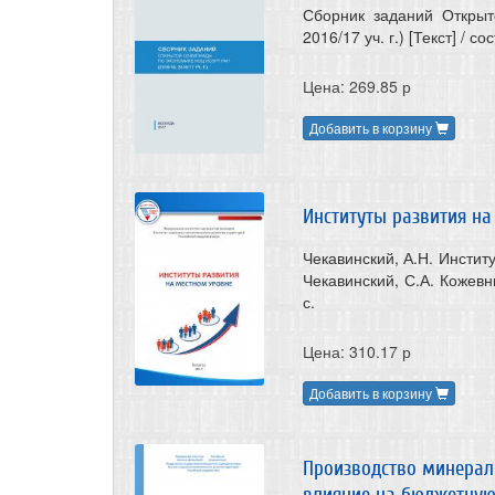
Сборник заданий Откры
2016/17 уч. г.) [Текст] / с
Цена: 269.85 р
Добавить в корзину
Институты развития на
Чекавинский, А.Н. Институ
Чекавинский, С.А. Кожевн
с.
Цена: 310.17 р
Добавить в корзину
Производство минераль
влияние на бюджетную