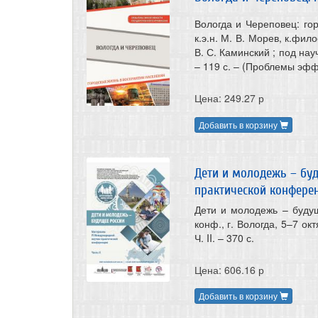
Вологда и Череповец: гор
к.э.н. М. В. Морев, к.фило
В. С. Каминский ; под нау
– 119 с. – (Проблемы эфф
Цена: 249.27 р
Добавить в корзину
Дети и молодежь – бу
практической конферен
Дети и молодежь – будущ
конф., г. Вологда, 5–7 ок
Ч. II. – 370 с.
Цена: 606.16 р
Добавить в корзину