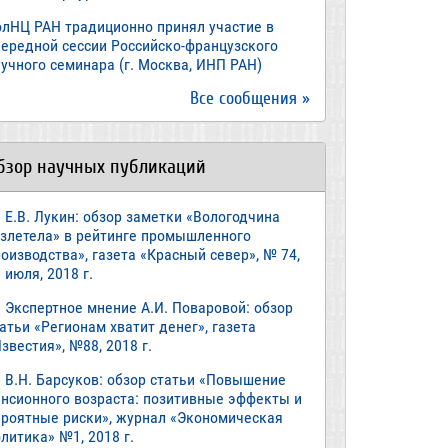
олНЦ РАН традиционно принял участие в
чередной сессии Российско-французского
учного семинара (г. Москва, ИНП РАН)
Все сообщения »
бзор научных публикаций
Е.В. Лукин: обзор заметки «Вологодчина
взлетела» в рейтинге промышленного
оизводства», газета «Красный север», № 74,
 июля, 2018 г.
Экспертное мнение А.И. Поваровой: обзор
атьи «Регионам хватит денег», газета
звестия», №88, 2018 г.
В.Н. Барсуков: обзор статьи «Повышение
енсионного возраста: позитивные эффекты и
ероятные риски», журнал «Экономическая
литика» №1, 2018 г.