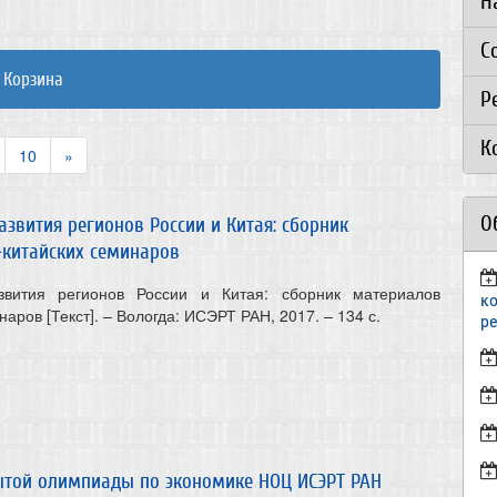
Н
С
Корзина
Р
К
10
»
О
звития регионов России и Китая: сборник
-китайских семинаров
звития регионов России и Китая: сборник материалов
к
аров [Текст]. – Вологда: ИСЭРТ РАН, 2017. – 134 с.
р
ытой олимпиады по экономике НОЦ ИСЭРТ РАН