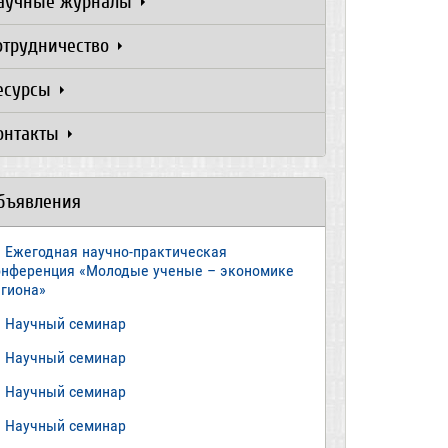
аучные журналы
отрудничество
есурсы
онтакты
бъявления
Ежегодная научно-практическая
онференция «Молодые ученые – экономике
егиона»
​Научный семинар
​Научный семинар
Научный семинар
​Научный семинар