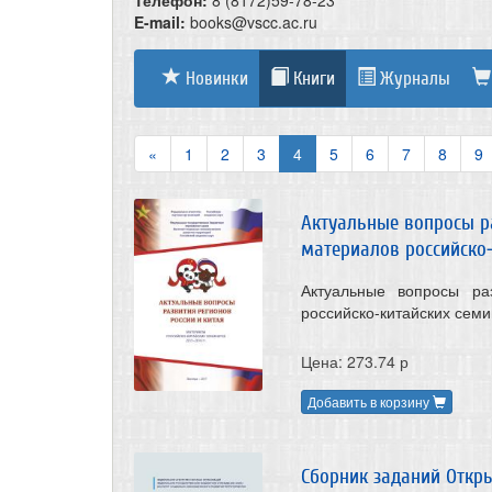
Телефон:
8 (8172)59-78-23
E-mail:
books@vscc.ac.ru
Новинки
Книги
Журналы
«
1
2
3
4
5
6
7
8
9
Актуальные вопросы ра
материалов российско
Актуальные вопросы ра
российско-китайских семин
Цена: 273.74 р
Добавить в корзину
Сборник заданий Откр