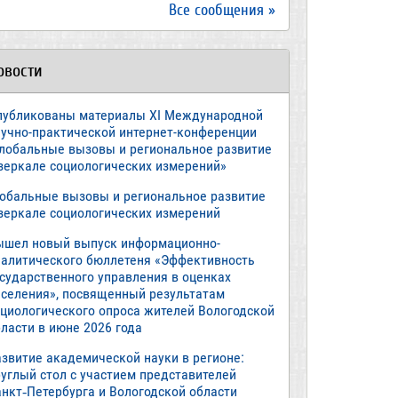
Все сообщения »
овости
публикованы материалы XI Международной
аучно-практической интернет-конференции
Глобальные вызовы и региональное развитие
 зеркале социологических измерений»
лобальные вызовы и региональное развитие
 зеркале социологических измерений
ышел новый выпуск информационно-
налитического бюллетеня «Эффективность
осударственного управления в оценках
аселения», посвященный результатам
оциологического опроса жителей Вологодской
ласти в июне 2026 года
азвитие академической науки в регионе:
руглый стол с участием представителей
анкт‑Петербурга и Вологодской области