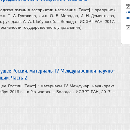
одская жизнь в восприятии населения [Текст] : препринт /
«
с.н. Т. А. Гужавина, к.и.н. О. Б. Молодов, И. Н. Дементьева,
он
ч. рук. д.э.н. А. А. Шабуновой. – Вологда : ИСЭРТ РАН, 2017.
ективности государственного управления).
дущее России: материалы IV Международной научно-
ции. Часть 2
ее России [Текст] : материалы IV Междунар. науч.-практ.
тября 2016 г. : в 2-х частях. – Вологда : ИСЭРТ РАН, 2017. –