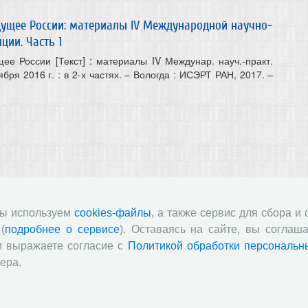
дущее России: материалы IV Международной научно-
ции. Часть 1
ее России [Текст] : материалы IV Междунар. науч.-практ.
тября 2016 г. : в 2-х частях. – Вологда : ИСЭРТ РАН, 2017. –
нной деятельностью в обрабатывающей
ональный аспект
мы используем
cookies-файлы
, а также сервис для сбора и
ной деятельностью в обрабатывающей промышленности:
(
подробнее о сервисе
). Оставаясь на сайте, вы соглаша
т] : монография / В. Н. Маковеев, Е. С. Губанова. – Вологда
и выражаете согласие с
Политикой обработки персональн
с.
ера.