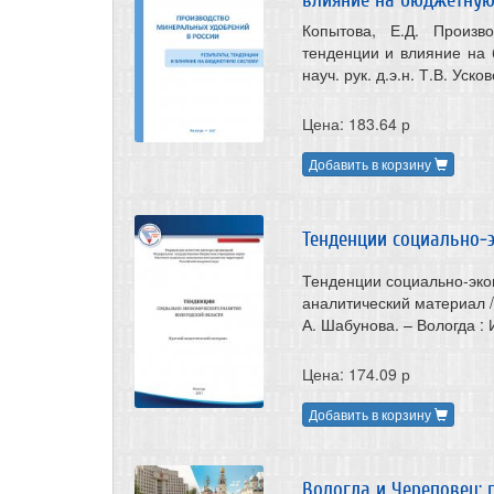
Копытова, Е.Д. Произв
тенденции и влияние на б
науч. рук. д.э.н. Т.В. Уск
Цена: 183.64 р
Добавить в корзину
Тенденции социально-
Тенденции социально-экон
аналитический материал / п
А. Шабунова. – Вологда : 
Цена: 174.09 р
Добавить в корзину
Вологда и Череповец: 