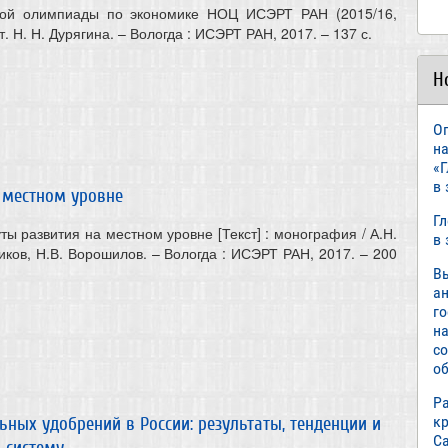
той олимпиады по экономике НОЦ ИСЭРТ РАН (2015/16,
ост. Н. Н. Дурягина. – Вологда : ИСЭРТ РАН, 2017. – 137 с.
Н
О
н
«
в
 местном уровне
Г
ты развития на местном уровне [Текст] : монография / А.Н.
в
иков, Н.В. Ворошилов. – Вологда : ИСЭРТ РАН, 2017. – 200
В
а
г
н
с
об
Р
к
ных удобрений в России: результаты, тенденции и
С
 систему