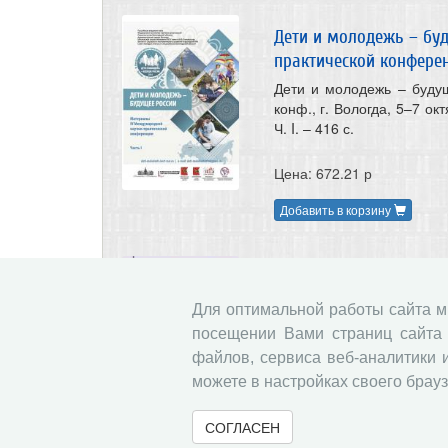
Дети и молодежь – бу
практической конферен
Дети и молодежь – будущ
конф., г. Вологда, 5–7 ок
Ч. I. – 416 с.
Цена: 672.21 р
Добавить в корзину
Управление инновацио
промышленности: реги
Для оптимальной работы сайта 
Управление инновацион
посещении Вами страниц сайта 
региональный аспект [Текс
файлов, сервиса веб-аналитики 
: ИСЭРТ РАН, 2015. – 166 
можете в настройках своего брауз
Цена: 288.54 р
СОГЛАСЕН