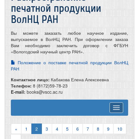
печатной продукции
ВолНЦ РАН
Вы можете заказать любое научное издание,
выпускаемое в ВолНЦ РАН. При оформлении заказа
Вам необходимо заключить договор с ФГБУН
«Вологодский научный центр РАН».
Положение о поставке печатной продукции ВолНЦ
РАН
Контактное лицо:
Кабакова Елена Алексеевна
Телефон:
8 (8172)59-78-23
E-mail:
books@vscc.ac.ru
Toggle
navigation
«
1
2
3
4
5
6
7
8
9
10