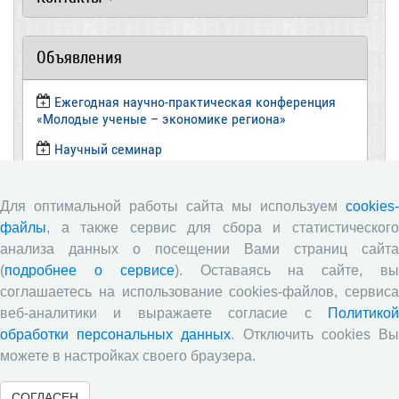
Объявления
Ежегодная научно-практическая конференция
«Молодые ученые – экономике региона»
​Научный семинар
​Научный семинар
Для оптимальной работы сайта мы используем
cookies-
Научный семинар
файлы
, а также сервис для сбора и статистического
​Научный семинар
анализа данных о посещении Вами страниц сайта
Все сообщения »
(
подробнее о сервисе
). Оставаясь на сайте, в
соглашаетесь на использование cookies-файлов, сервиса
веб-аналитики и выражаете согласие с
Политикой
Новости
обработки персональных данных
. Отключить cookies В
можете в настройках своего браузера.
Директор ВолНЦ РАН д.э.н. А.А. Шабунова приняла
участие в заседании Штаба общественного
СОГЛАСЕН