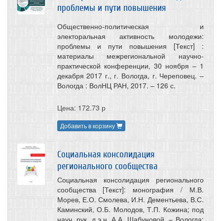
проблемы и пути повышения
Общественно-политическая и
электоральная активность молодежи:
проблемы и пути повышения [Текст] :
материалы межрегиональной научно-
практической конференции, 30 ноября – 1
декабря 2017 г., г. Вологда, г. Череповец. –
Вологда : ВолНЦ РАН, 2017. – 126 с.
Цена: 172.73 р
Добавить в корзину
Социальная консолидация
регионального сообщества
Социальная консолидация регионального
сообщества [Текст]: монография / М.В.
Морев, Е.О. Смолева, И.Н. Дементьева, В.С.
Каминский, О.Б. Молодов, Т.П. Кожина; под
науч. рук. д.э.н. А.А. Шабуновой. – Вологда: