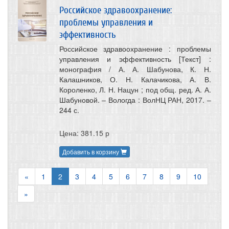
Российское здравоохранение:
проблемы управления и
эффективность
Российское здравоохранение : проблемы
управления и эффективность [Текст] :
монография / А. А. Шабунова, К. Н.
Калашников, О. Н. Калачикова, А. В.
Короленко, Л. Н. Нацун ; под общ. ред. А. А.
Шабуновой. – Вологда : ВолНЦ РАН, 2017. –
244 с.
Цена: 381.15 р
Добавить в корзину
«
1
2
3
4
5
6
7
8
9
10
»