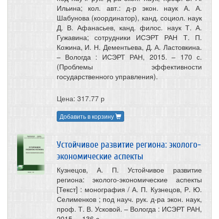
Ильина; кол. авт.: д-р экон. наук А. А.
Шабунова (координатор), канд. социол. наук
Д. В. Афанасьев, канд. филос. наук Т. А.
Гужавина; сотрудники ИСЭРТ РАН Т. П.
Кожина, И. Н. Дементьева, Д. А. Ластовкина.
– Вологда : ИСЭРТ РАН, 2015. – 170 с.
(Проблемы эффективности
государственного управления).
Цена: 317.77 р
Добавить в корзину
Устойчивое развитие региона: эколого-
экономические аспекты
Кузнецов, А. П. Устойчивое развитие
региона: эколого-экономические аспекты
[Текст] : монография / А. П. Кузнецов, Р. Ю.
Селименков ; под науч. рук. д-ра экон. наук,
проф. Т. В. Усковой. – Вологда : ИСЭРТ РАН,
2015. – 136 с.