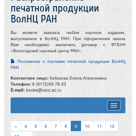
печатной продукции
ВолНЦ РАН
Вы можете заказать любое научное издание,
выпускаемое в ВолНЦ РАН. При оформлении заказа
Вам необходимо заключить договор с ФГБУН
«Вологодский научный центр РАН».
Положение о поставке печатной продукции ВолНЦ
РАН
Контактное лицо:
Кабакова Елена Алексеевна
Телефон:
8 (8172)59-78-23
E-mail:
books@vscc.ac.ru
Toggle
navigation
«
4
5
6
7
8
9
10
11
12