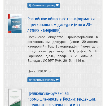
Добавить в корзину
Российское общество: трансформации
в региональном дискурсе (итоги 20-
летних измерений)
Российское общество: трансформации в
региональном дискурсе (итоги 20-летних
измерений) [Текст] : монография / колл. авт.
; под науч. рук. акад. РАН, д.ф.н. М. К.
Горшкова, д.э.н., проф. В. А. Ильина. –
Вологда : ИСЭРТ РАН, 2015. – 446 с.
Цена: 726.01 р
Добавить в корзину
Целлюлозно-бумажная
промышленность в России: тенденции,
результаты деятельности и их