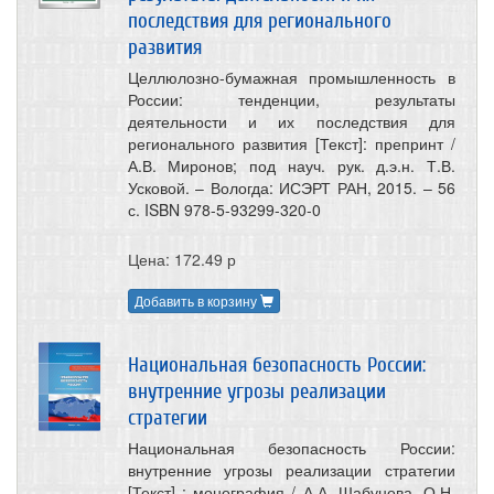
последствия для регионального
развития
Целлюлозно-бумажная промышленность в
России: тенденции, результаты
деятельности и их последствия для
регионального развития [Текст]: препринт /
А.В. Миронов; под науч. рук. д.э.н. Т.В.
Усковой. – Вологда: ИСЭРТ РАН, 2015. – 56
с. ISBN 978-5-93299-320-0
Цена: 172.49 р
Добавить в корзину
Национальная безопасность России:
внутренние угрозы реализации
стратегии
Национальная безопасность России:
внутренние угрозы реализации стратегии
[Текст] : монография / А.А. Шабунова, О.Н.