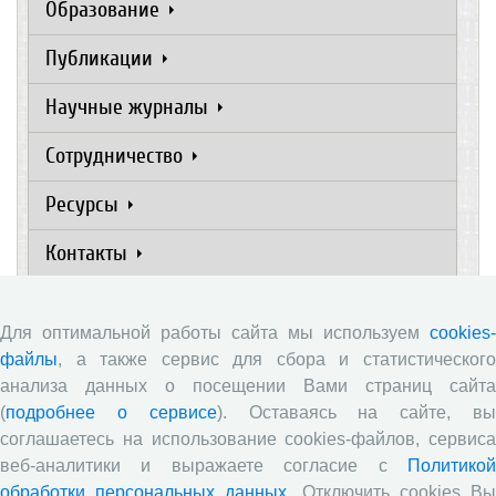
Образование
Публикации
Научные журналы
Сотрудничество
Ресурсы
Контакты
Объявления
Для оптимальной работы сайта мы используем
cookies-
файлы
, а также сервис для сбора и статистического
Ежегодная научно-практическая конференция
анализа данных о посещении Вами страниц сайта
«Молодые ученые – экономике региона»
(
подробнее о сервисе
). Оставаясь на сайте, в
соглашаетесь на использование cookies-файлов, сервиса
​Научный семинар
веб-аналитики и выражаете согласие с
Политикой
​Научный семинар
обработки персональных данных
. Отключить cookies В