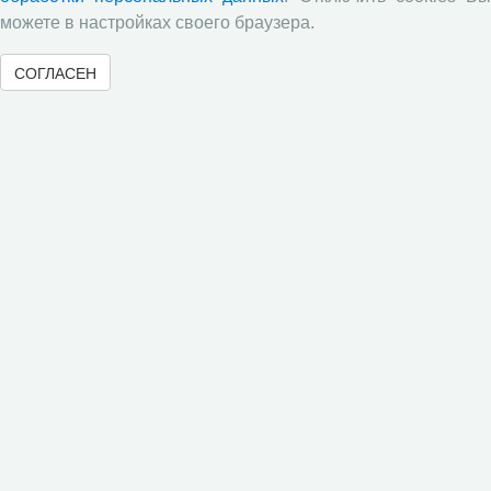
Научный семинар
можете в настройках своего браузера.
​Научный семинар
СОГЛАСЕН
Все сообщения »
Новости
Директор ВолНЦ РАН д.э.н. А.А. Шабунова приняла
участие в заседании Штаба общественного
наблюдения за выборами в Общественной палате
Вологодской области
Опубликованы материалы X юбилейной
Всероссийской научно-практической конференции с
международным участием «Стратегия и тактика
реализации социально-экономических реформ:
национальные приоритеты и проекты»,
приуроченной к 35-летию Центра
Стратегия и тактика реализации социально-
экономических реформ: национальные приоритеты