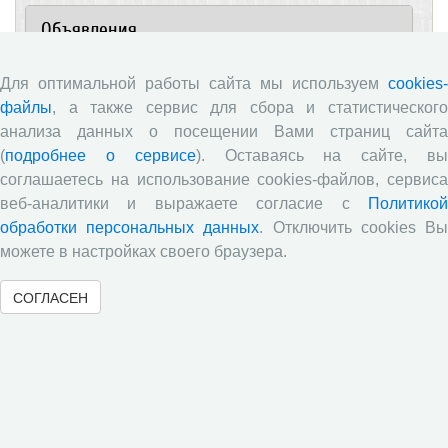
Объявления
Ежегодная научно-практическая конференция
Для оптимальной работы сайта мы используем
cookies-
«Молодые ученые – экономике региона»
файлы
, а также сервис для сбора и статистического
анализа данных о посещении Вами страниц сайта
​Научный семинар
(
подробнее о сервисе
). Оставаясь на сайте, в
​Научный семинар
соглашаетесь на использование cookies-файлов, сервиса
Научный семинар
веб-аналитики и выражаете согласие с
Политикой
обработки персональных данных
. Отключить cookies В
​Научный семинар
можете в настройках своего браузера.
Все сообщения »
СОГЛАСЕН
Новости
Опубликованы материалы XI Международной
научно-практической интернет-конференции
«Глобальные вызовы и региональное развитие в
зеркале социологических измерений»