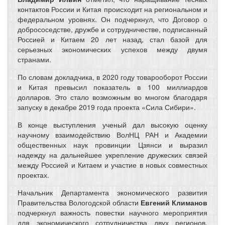
контактов России и Китая происходит на региональном и
федеральном уровнях. Он подчеркнул, что Договор о
добрососедстве, дружбе и сотрудничестве, подписанный
Россией и Китаем 20 лет назад, стал базой для
серьезных экономических успехов между двумя
странами.
По словам докладчика, в 2020 году товарооборот России
и Китая превысил показатель в 100 миллиардов
долларов. Это стало возможным во многом благодаря
запуску в декабре 2019 года проекта «Сила Сибири».
В конце выступления ученый дал высокую оценку
научному взаимодействию ВолНЦ РАН и Академии
общественных наук провинции Цзянси и выразил
надежду на дальнейшее укрепление дружеских связей
между Россией и Китаем и участие в новых совместных
проектах.
Начальник Департамента экономического развития
Правительства Вологодской области
Евгений Климанов
подчеркнул важность повестки научного мероприятия
для экономического сотрудничества двух регионов.