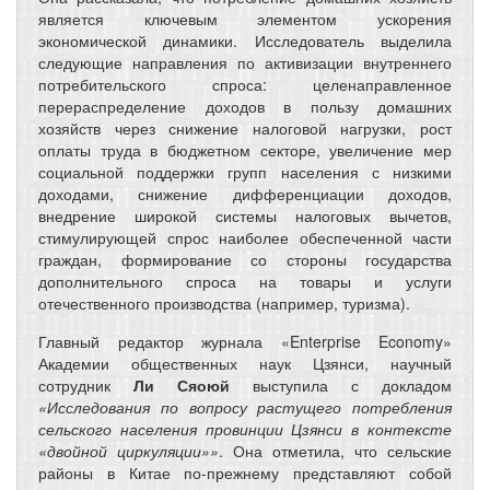
является ключевым элементом ускорения
экономической динамики. Исследователь выделила
следующие направления по активизации внутреннего
потребительского спроса: целенаправленное
перераспределение доходов в пользу домашних
хозяйств через снижение налоговой нагрузки, рост
оплаты труда в бюджетном секторе, увеличение мер
социальной поддержки групп населения с низкими
доходами, снижение дифференциации доходов,
внедрение широкой системы налоговых вычетов,
стимулирующей спрос наиболее обеспеченной части
граждан, формирование со стороны государства
дополнительного спроса на товары и услуги
отечественного производства (например, туризма).
Главный редактор журнала «Enterprise Economy»
Академии общественных наук Цзянси, научный
сотрудник
Ли Сяоюй
выступила с докладом
«Исследования по вопросу растущего потребления
сельского населения провинции Цзянси в контексте
«двойной циркуляции»»
. Она отметила, что сельские
районы в Китае по-прежнему представляют собой