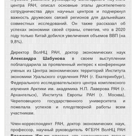
центра РАН, описал основные этапы десятилетнего
сотрудничества двух научных центров и подчеркнул
важность дружеских связей регионов для дальнейших
совместных исследований. Он также рассказал об
успехах экономики своей страны, отметив, что в 2020
году только Китай добился увеличения объемов ВВП (на
9,8%).
Директор ВолНЦ РАН, доктор экономических наук
Александра Шабунова
в своем выступлении
поблагодарила за проявленный интерес к конференции
ученых из Центра экономических территорий Института
экономики Уральского отделения РАН (г. Екатеринбург),
Федерального исследовательского центра комплексного
изучения Арктики им. академика Н.П. Лаверова РАН (г.
Архангельск), Института Европы РАН (г. Москва),
Череповецкого государственного университета и
пожелала успехов и плодотворной работы всем
участникам.
Член-корреспондент РАН, доктор экономических наук,
профессор, научный руководитель ФГБУН ВолНЦ РАН
Владимир Ильин
отметил, что наращивание тесных