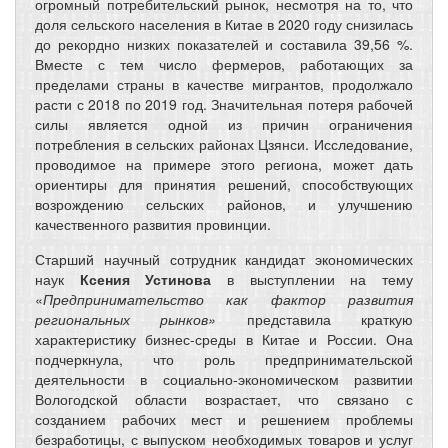
огромный потребительский рынок, несмотря на то, что
доля сельского населения в Китае в 2020 году снизилась
до рекордно низких показателей и составила 39,56 %.
Вместе с тем число фермеров, работающих за
пределами страны в качестве мигрантов, продолжало
расти с 2018 по 2019 год. Значительная потеря рабочей
силы является одной из причин ограничения
потребления в сельских районах Цзянси. Исследование,
проводимое на примере этого региона, может дать
ориентиры для принятия решений, способствующих
возрождению сельских районов, и улучшению
качественного развития провинции.
Старший научный сотрудник кандидат экономических
наук
Ксения Устинова
в выступлении на тему
«
Предпринимательство как фактор развития
региональных рынков»
представила краткую
характеристику бизнес-среды в Китае и России. Она
подчеркнула, что роль предпринимательской
деятельности в социально-экономическом развитии
Вологодской области возрастает, что связано с
созданием рабочих мест и решением проблемы
безработицы, с выпуском необходимых товаров и услуг