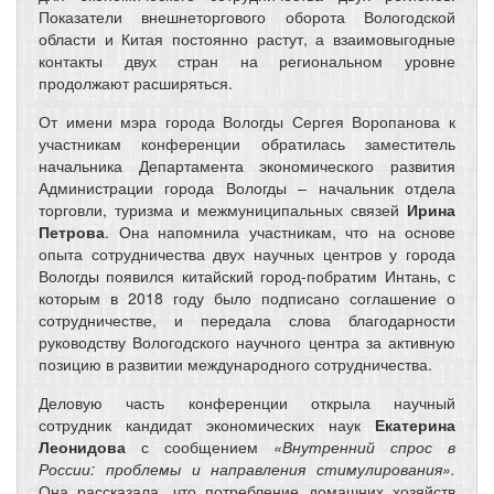
Показатели внешнеторгового оборота Вологодской
области и Китая постоянно растут, а взаимовыгодные
контакты двух стран на региональном уровне
продолжают расширяться.
От имени мэра города Вологды Сергея Воропанова к
участникам конференции обратилась
заместитель
начальника Департамента экономического развития
Администрации города Вологды – начальник отдела
торговли, туризма и межмуниципальных связей
Ирина
Петрова
. Она напомнила участникам, что на основе
опыта сотрудничества двух научных центров у города
Вологды появился китайский город-побратим Интань, с
которым в 2018 году было подписано соглашение о
сотрудничестве, и передала слова благодарности
руководству Вологодского научного центра за активную
позицию в развитии международного сотрудничества.
Деловую часть конференции открыла научный
сотрудник кандидат экономических наук
Екатерина
Леонидова
с сообщением
«Внутренний спрос в
России: проблемы и направления стимулирования».
Она рассказала, что потребление домашних хозяйств