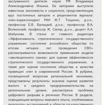
заслуженного деятеля науки РФ Владимира
Александровича Ильина. Ее авторами выступили
известные экономисты и социологи, представляющие
круг постоянных авторов и рецензентов журнала:
член-корреспондент РАН Ж.Т. Тощенко, д.э.н.,
профессор Е.В. Балацкий, д.э.н., профессор В.А.
Волконский, профессор Ж. Сапир, д.э.н., доцент А.А.
Шабунова. В статье от главного редактора
«Эффективность стратегического государственного
управления: состояние российского общества по
итогам четырех лет проведения СВО»
рассматриваются возможности применения модели
«эволюционного скачка» для оценки эффективности
стратегического государственного управления, а
также для оценки состояния общества и качества
правящих элит в современной России. В рубрике,
посвященной вопросам региональной экономики,
представлены результаты анализа оценки развития
малого и среднего предпринимательства на
региональном уровне, рассмотрена проблема
цифрового разрыва в регионах России. В разделе,
освещающем вопросы мирового опыта, опубликованы
результаты исследований в области государственного