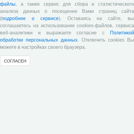
файлы
, а также сервис для сбора и статистического
06.02.2026
Научные мероприятия
анализа данных о посещении Вами страниц сайта
Сотрудничество
(
подробнее о сервисе
). Оставаясь на сайте, в
соглашаетесь на использование cookies-файлов, сервиса
5 февраля 2026 года в Вологодском научном центре
РАН в рамках работы Вологодского регионального
веб-аналитики и выражаете согласие с
Политикой
центра развития кадрового потенциала в области
обработки персональных данных
. Отключить cookies В
демографии состоялся семинар-презентация
можете в настройках своего браузера.
информационно-аналитических изданий ВолНЦ РАН:
VI регионального демографического доклада
СОГЛАСЕН
«Демографическое развитие регионов Северо-
Западного федерального округа», научно-
справочного атласа «Труд и занятость в регионах
Северо-Запада России». Мероприятие объединило
представителей научного сообщества, органов власти
и образования и стало площадкой для обмена
мнениями, касающимися вопросов демографического
развития регионов Северо-Западного федерального
округа, труда и занятости в субъектах Северо-Запада
России.
Программа «Форсайт: методы и