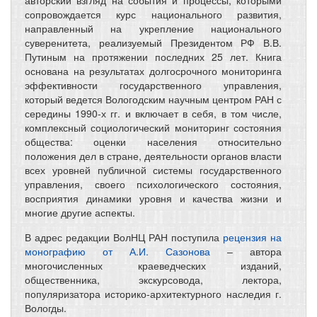
авторский взгляд на события и процессы, которыми
сопровождается курс национального развития,
направленный на укрепление национального
суверенитета, реализуемый Президентом РФ В.В.
Путиным на протяжении последних 25 лет. Книга
основана на результатах долгосрочного мониторинга
эффективности государственного управления,
который ведется Вологодским научным центром РАН с
середины 1990-х гг. и включает в себя, в том числе,
комплексный социологический мониторинг состояния
общества: оценки населения относительно
положения дел в стране, деятельности органов власти
всех уровней публичной системы государственного
управления, своего психологического состояния,
восприятия динамики уровня и качества жизни и
многие другие аспекты.
В адрес редакции ВолНЦ РАН поступила
рецензия на
монографию от А.И. Сазонова
– автора
многочисленных краеведческих изданий,
общественника, экскурсовода, лектора,
популяризатора историко-архитектурного наследия г.
Вологды.