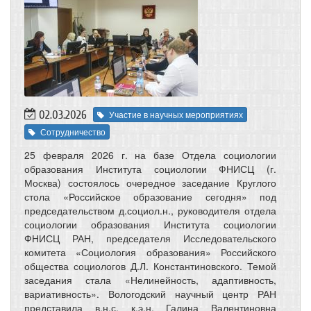
02.03.2026
Участие в научных мероприятиях
Сотрудничество
25 февраля 2026 г. на базе Отдела социологии
образования Института социологии ФНИСЦ (г.
Москва) состоялось очередное заседание Круглого
стола «Российское образование сегодня» под
председательством д.социол.н., руководителя отдела
социологии образования Института социологии
ФНИСЦ РАН, председателя Исследовательского
комитета «Социология образования» Российского
общества социологов Д.Л. Константиновского. Темой
заседания стала «Нелинейность, адаптивность,
вариативность». Вологодский научный центр РАН
представила в.н.с. к.э.н. Галина Валентиновна