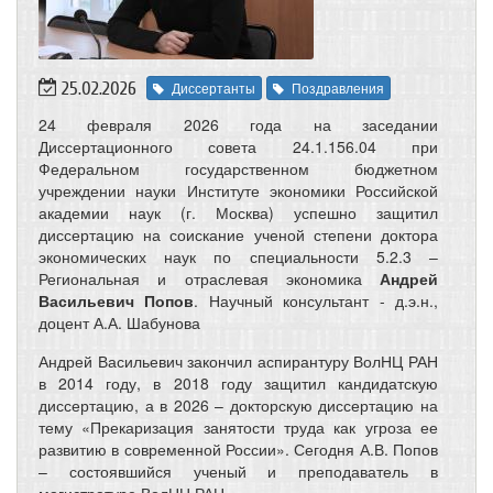
25.02.2026
Диссертанты
Поздравления
24 февраля 2026 года на заседании
Диссертационного совета 24.1.156.04 при
Федеральном государственном бюджетном
учреждении науки Институте экономики Российской
академии наук (г. Москва) успешно защитил
диссертацию на соискание ученой степени доктора
экономических наук по специальности 5.2.3 –
Региональная и отраслевая экономика
Андрей
Васильевич Попов
. Научный консультант - д.э.н.,
доцент А.А. Шабунова
Андрей Васильевич закончил аспирантуру ВолНЦ РАН
в 2014 году, в 2018 году защитил кандидатскую
диссертацию, а в 2026 – докторскую диссертацию на
тему «Прекаризация занятости труда как угроза ее
развитию в современной России». Сегодня А.В. Попов
– состоявшийся ученый и преподаватель в