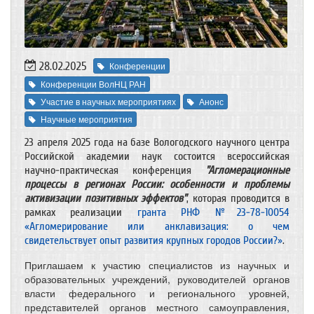
28.02.2025
Конференции
Конференции ВолНЦ РАН
Участие в научных мероприятиях
Анонс
Научные мероприятия
23 апреля 2025 года на базе Вологодского научного центра
Российской академии наук состоится всероссийская
научно-практическая конференция
"А
гломерационные
процессы в регионах России: особенности и проблемы
активизации позитивных эффектов"
, которая проводится в
рамках реализации
гранта РНФ №23-78-10054
«Агломерирование или анклавизация: о чем
свидетельствует опыт развития крупных городов России?»
.
Приглашаем к участию специалистов из научных и
образовательных учреждений, руководителей органов
власти федерального и регионального уровней,
представителей органов местного самоуправления,