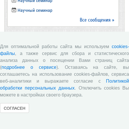
Научный семинар
​Научный семинар
Все сообщения »
Новости
Для оптимальной работы сайта мы используем
cookies-
файлы
, а также сервис для сбора и статистического
Директор ВолНЦ РАН д.э.н. А.А. Шабунова приняла
участие в заседании Штаба общественного
анализа данных о посещении Вами страниц сайта
наблюдения за выборами в Общественной палате
(
подробнее о сервисе
). Оставаясь на сайте, в
Вологодской области
соглашаетесь на использование cookies-файлов, сервиса
Опубликованы материалы X юбилейной
веб-аналитики и выражаете согласие с
Политикой
Всероссийской научно-практической конференции с
обработки персональных данных
. Отключить cookies В
международным участием «Стратегия и тактика
можете в настройках своего браузера.
реализации социально-экономических реформ:
национальные приоритеты и проекты»,
приуроченной к 35-летию Центра
СОГЛАСЕН
Стратегия и тактика реализации социально-
экономических реформ: национальные приоритеты
и проекты